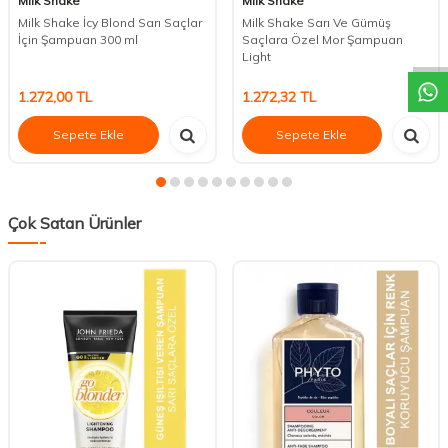
Milk Shake
Milk Shake
DESTEK
Milk Shake İcy Blond Sarı Saçlar
Milk Shake Sarı Ve Gümüş
İçin Şampuan 300 ml
Saçlara Özel Mor Şampuan
Light
1.272,00
TL
1.272,32
TL
Sepete Ekle
Sepete Ekle
Çok Satan Ürünler