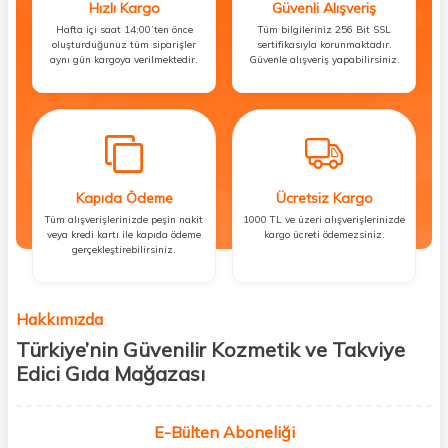
Hızlı Kargo
Güvenli Alışveriş
Hafta içi saat 14:00’ten önce
Tüm bilgileriniz 256 Bit SSL
oluşturduğunuz tüm siparişler
sertifikasıyla korunmaktadır.
aynı gün kargoya verilmektedir.
Güvenle alışveriş yapabilirsiniz.
Kapıda Ödeme
Ücretsiz Kargo
Tüm alışverişlerinizde peşin nakit
1000 TL ve üzeri alışverişlerinizde
veya kredi kartı ile kapıda ödeme
kargo ücreti ödemezsiniz.
gerçekleştirebilirsiniz.
Hakkımızda
Türkiye’nin Güvenilir Kozmetik ve Takviye
Edici Gıda Mağazası
Güzellik, sağlık ve iyi hissetmek herkesin hakkı! Biz de bu vizyonla, hem
kişisel bakım hem de takviye edici gıda ürünlerini sizlerle
E-Bülten Aboneliği
buluşturuyoruz. Artık mağaza mağaza dolaşmanıza gerek yok;