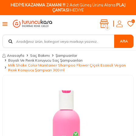
HEDİYE KAZANMA ZAMANI !!!
2 Adet Güneş Ürünü Alana
PLAJ
ÇANTASI
HEDİYE
0
0
ARA
Anasayfa
Saç Bakımı
Şampuanlar
Boyalı Ve Renk Koruyucu Saç Şampuanları
Milk Shake Color Maintainer Shampoo Flower Çiçek Esanslı Vegan
Renk Koruyucu Şampuan 300 ml