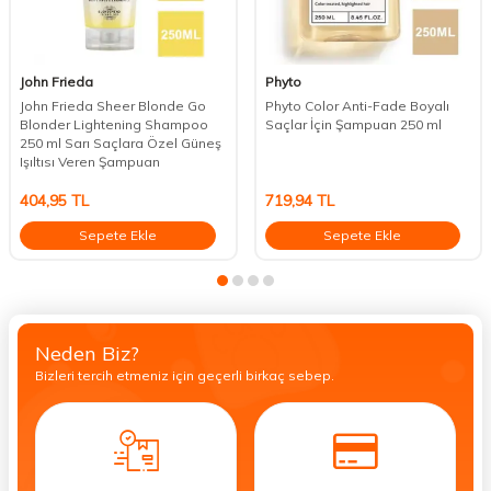
John Frieda
Phyto
John Frieda Sheer Blonde Go
Phyto Color Anti-Fade Boyalı
Blonder Lightening Shampoo
Saçlar İçin Şampuan 250 ml
250 ml Sarı Saçlara Özel Güneş
Işıltısı Veren Şampuan
404,95
TL
719,94
TL
Sepete Ekle
Sepete Ekle
Neden Biz?
Bizleri tercih etmeniz için geçerli birkaç sebep.