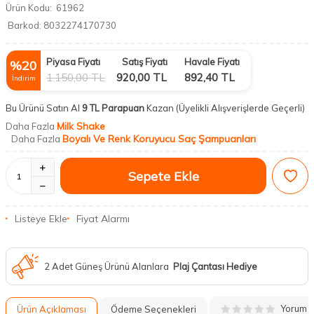
Ürün Kodu:
61962
Barkod:
8032274170730
Piyasa Fiyatı
Satış Fiyatı
Havale Fiyatı
%
20
1.150,00
TL
920,00
TL
892,40
TL
İndirim
Bu Ürünü Satın Al
9 TL Parapuan
Kazan
(Üyelikli Alışverişlerde Geçerli)
Milk Shake
Daha Fazla
Boyalı Ve Renk Koruyucu Saç Şampuanları
Daha Fazla
Sepete Ekle
Listeye Ekle
Fiyat Alarmı
2 Adet Güneş Ürünü Alanlara
Plaj Çantası Hediye
Yorum
Ürün Açıklaması
Ödeme Seçenekleri