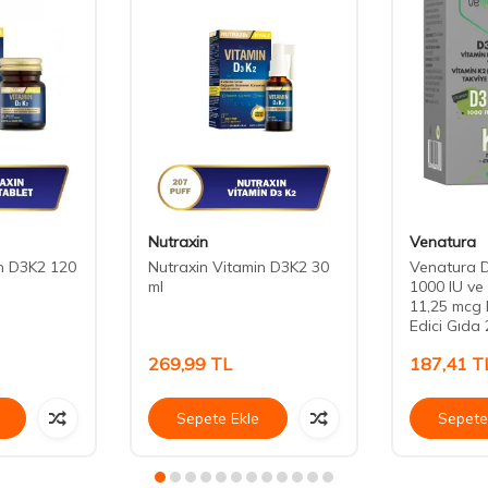
Nutraxin
Venatura
in D3K2 120
Nutraxin Vitamin D3K2 30
Venatura 
ml
1000 IU ve
11,25 mcg 
Edici Gıda 
269,99
TL
187,41
T
Sepete Ekle
Sepete