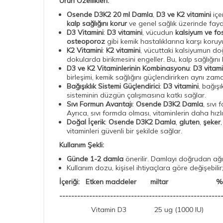
Ürün Özellikleri:
Osende D3K2 20 ml Damla
,
D3 ve K2 vitamini
içe
kalp sağlığını korur
ve genel sağlık üzerinde faydal
D3 Vitamini
:
D3 vitamini
, vücudun
kalsiyum ve fo
osteoporoz
gibi kemik hastalıklarına karşı koruy
K2 Vitamini
:
K2 vitamini
, vücuttaki kalsiyumun doğ
dokularda birikmesini engeller. Bu, kalp sağlığını k
D3 ve K2 Vitaminlerinin Kombinasyonu
:
D3 vitami
birleşimi, kemik sağlığını güçlendirirken aynı zam
Bağışıklık Sistemi Güçlendirici
:
D3 vitamini
, bağışı
sisteminin düzgün çalışmasına katkı sağlar.
Sıvı Formun Avantajı
:
Osende D3K2 Damla
, sıvı
Ayrıca, sıvı formda olması, vitaminlerin daha hızl
Doğal İçerik
:
Osende D3K2 Damla
,
gluten
,
şeker
vitaminleri güvenli bir şekilde sağlar.
Kullanım Şekli:
Günde 1-2 damla
önerilir. Damlayı doğrudan ağız 
Kullanım dozu, kişisel ihtiyaçlara göre değişebili
İçeriği: Etken maddeler miltar 
------------------------------------------------------
Vitamin D3 25 ug (1000 IU)