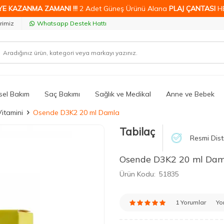
YE KAZANMA ZAMANI !!!
2 Adet Güneş Ürünü Alana
PLAJ ÇANTASI
H
rimiz
Whatsapp Destek Hattı
isel Bakım
Saç Bakımı
Sağlık ve Medikal
Anne ve Bebek
itamini
Osende D3K2 20 ml Damla
Tabilaç
Resmi Dist
Osende D3K2 20 ml Dam
Ürün Kodu:
51835
1 Yorumlar
Yo