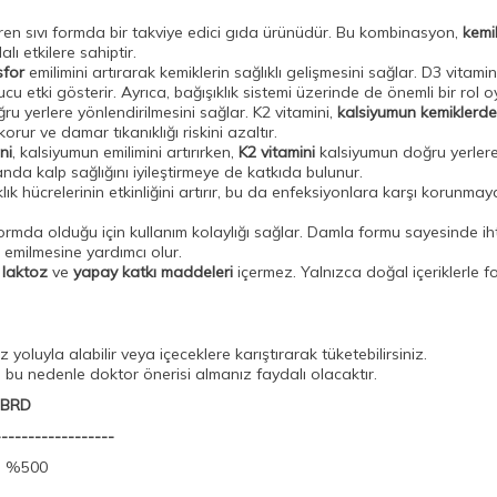
ren sıvı formda bir takviye edici gıda ürünüdür. Bu kombinasyon,
kemik
ı etkilere sahiptir.
sfor
emilimini artırarak kemiklerin sağlıklı gelişmesini sağlar. D3 vitami
ucu etki gösterir. Ayrıca, bağışıklık sistemi üzerinde de önemli bir rol
ru yerlere yönlendirilmesini sağlar. K2 vitamini,
kalsiyumun kemiklerde 
orur ve damar tıkanıklığı riskini azaltır.
ni
, kalsiyumun emilimini artırırken,
K2 vitamini
kalsiyumun doğru yerlere 
anda kalp sağlığını iyileştirmeye de katkıda bulunur.
klık hücrelerinin etkinliğini artırır, bu da enfeksiyonlara karşı korunmaya
 formda olduğu için kullanım kolaylığı sağlar. Damla formu sayesinde ih
ı emilmesine yardımcı olur.
,
laktoz
ve
yapay katkı maddeleri
içermez. Yalnızca doğal içeriklerle f
yoluyla alabilir veya içeceklere karıştırarak tüketebilirsiniz.
r; bu nedenle doktor önerisi almanız faydalı olacaktır.
%BRD
------------------
 %500