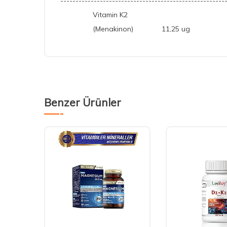
------------------------------------------------------
Vitamin K2
(Menakinon) 11,25 ug 
Benzer Ürünler