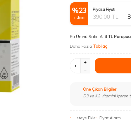
%
23
Piyasa Fiyatı
390,00
TL
3
İndirim
Bu Ürünü Satın Al
3 TL Parapua
Daha Fazla
Tabilaç
Öne Çıkan Bilgiler
D3 ve K2 vitamini içeren t
Listeye Ekle
Fiyat Alarmı