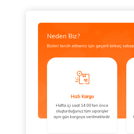
Neden Biz?
Bizleri tercih etmeniz için geçerli birkaç sebep
Hızlı Kargo
Hafta içi saat 14:00’ten önce
oluşturduğunuz tüm siparişler
aynı gün kargoya verilmektedir.