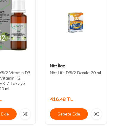
Nbt İlaç
Haver
D3K2 Vitamin D3
Nbt Life D3K2 Damla 20 ml
Haver 
 Vitamin K2
250mg
MK-7 Takviye
20 ml
L
416,48
TL
903,
 Ekle
Sepete Ekle
Se