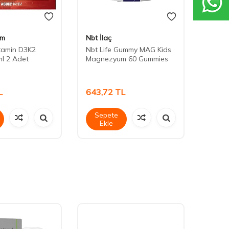
im
Nbt İlaç
Ocea
tamin D3K2
Nbt Life Gummy MAG Kids
Orzax
l 2 Adet
Magnezyum 60 Gummies
Mag P
L
643,72
TL
2.20
Sepete
Sep
Ekle
Ek