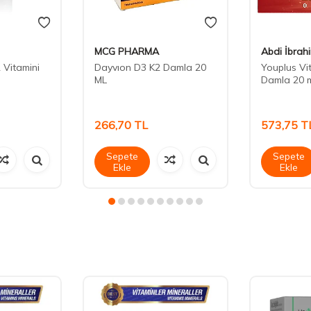
MCG PHARMA
Abdi İbrah
 Vitamini
Dayvıon D3 K2 Damla 20
Youplus Vi
ML
Damla 20 m
266,70
TL
573,75
T
Sepete
Sepete
Ekle
Ekle