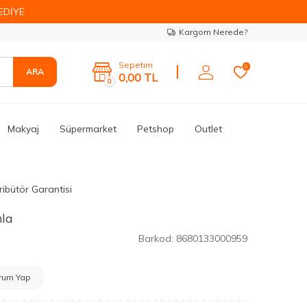
EDİYE
Kargom Nerede?
Sepetim
0
ARA
0,00
TL
0
Makyaj
Süpermarket
Petshop
Outlet
ribütör Garantisi
la
Barkod:
8680133000959
rum Yap