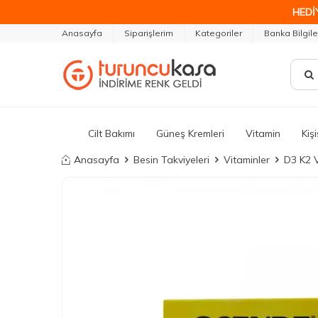
HEDİ
Anasayfa
Siparişlerim
Kategoriler
Banka Bilgile
Cilt Bakımı
Güneş Kremleri
Vitamin
Kiş
Anasayfa
Besin Takviyeleri
Vitaminler
D3 K2 V