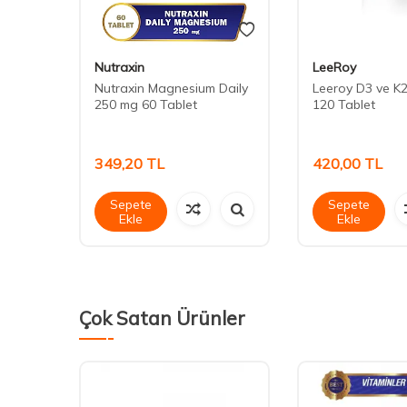
Nutraxin
LeeRoy
2
Nutraxin Magnesium Daily
Leeroy D3 ve K2
60
250 mg 60 Tablet
120 Tablet
349,20
TL
420,00
TL
Sepete
Sepete
Ekle
Ekle
Çok Satan Ürünler