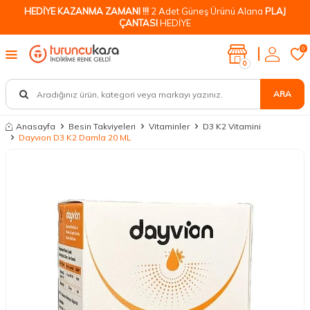
HEDİYE KAZANMA ZAMANI !!!
2 Adet Güneş Ürünü Alana
PLAJ
ÇANTASI
HEDİYE
0
0
ARA
Anasayfa
Besin Takviyeleri
Vitaminler
D3 K2 Vitamini
Dayvıon D3 K2 Damla 20 ML