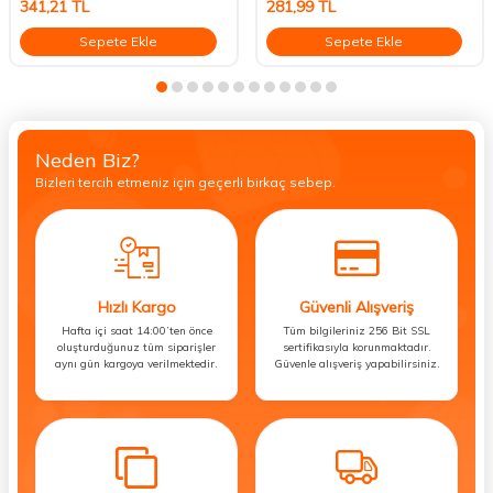
341,21
TL
281,99
TL
Sepete Ekle
Sepete Ekle
Neden Biz?
Bizleri tercih etmeniz için geçerli birkaç sebep.
Hızlı Kargo
Güvenli Alışveriş
Hafta içi saat 14:00’ten önce
Tüm bilgileriniz 256 Bit SSL
oluşturduğunuz tüm siparişler
sertifikasıyla korunmaktadır.
aynı gün kargoya verilmektedir.
Güvenle alışveriş yapabilirsiniz.