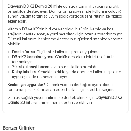
Dayvıon D3 K2 Damla 20 ml
ile günlük vitamin ihtiyacınızı pratik
bir şekilde destekleyin. Damla formu sayesinde kullanım kolaylığı
sunar; yaşam tarzınıza uyum sağlayarak düzenli rutininize hızlıca
eklenebilir.
Vitamin D3 ve K2’nin birlikte yer aldığı bu ürün, kemik ve kas
sağlığını desteklemeye yardımcı olmak için özenle tasarlanmıştır.
Düzenli kullanım, beslenme desteğinizi güçlendirmenize yardımcı
olabilir.
Damla formu:
Ölçülebilir kullanım, pratik uygulama
D3 + K2 kombinasyonu:
Günlük destek rutininizi tek ürünle
tamamlayın
20 ml kullanışlı hacim:
Uzun süreli kullanım imkânı
Kolay tüketim:
Yemekle birlikte ya da önerilen kullanım şekline
uygun şekilde rutininize ekleyin
Kimler için uygundur?
Düzenli vitamin desteği arayan, damla
formunun pratikliğini tercih eden herkes için ideal bir seçimdir.
Günlük sağlıklı yaşam rutininize destek olmak için
Dayvıon D3 K2
Damla 20 ml
ürününü hemen sepetinize ekleyin.
Benzer Ürünler