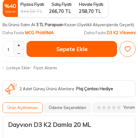
Piyasa Fiyatı
Satış Fiyatı
Havale Fiyatı
%
40
444,50
TL
266,70
TL
258,70
TL
İndirim
Bu Ürünü Satın Al
3 TL Parapuan
Kazan
(Üyelikli Alışverişlerde Geçerli)
MCG PHARMA
D3 K2 Vitamini
Daha Fazla
Daha Fazla
Sepete Ekle
Listeye Ekle
Fiyat Alarmı
2 Adet Güneş Ürünü Alanlara
Plaj Çantası Hediye
Yorum
Ürün Açıklaması
Ödeme Seçenekleri
Dayvıon D3 K2 Damla 20 ML