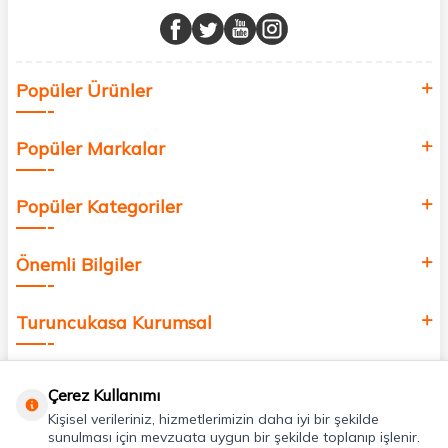
Müşteri memnuniyetini ön planda tutarak, en kaliteli markaları sizlerle
buluşturuyor ve online alışveriş deneyiminizi en iyi hale getiriyoruz.
Sağlık, güzellik ve iyi yaşam için aradığınız her şey burada!
Siz de kendinizi yenilemek, sağlığınızı desteklemek ve güzelliğinize
Popüler Ürünler
değer katmak için bize katılın!
Popüler Markalar
Popüler Kategoriler
Önemli Bilgiler
Turuncukasa Kurumsal
Hızlı Erişim
Çerez Kullanımı
Kişisel verileriniz, hizmetlerimizin daha iyi bir şekilde
Uygulamalarımız
sunulması için mevzuata uygun bir şekilde toplanıp işlenir.