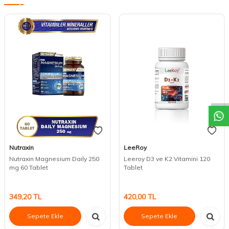
DESTEK
Nutraxin
LeeRoy
Nutraxin Magnesium Daily 250
Leeroy D3 ve K2 Vitamini 120
mg 60 Tablet
Tablet
349,20
TL
420,00
TL
Sepete Ekle
Sepete Ekle