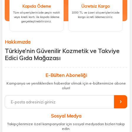
Kapıda Ödeme
Ücretsiz Kargo
Tüm alışverişlerinizde peşin nakit
1000 TL ve üzeri alışverişlerinizde
veya kredi kartı ile kapıda ödeme
kargo ücreti ödemezsiniz.
gerçekleştirebilirsiniz.
Hakkımızda
Türkiye’nin Güvenilir Kozmetik ve Takviye
Edici Gıda Mağazası
Güzellik, sağlık ve iyi hissetmek herkesin hakkı! Biz de bu vizyonla, hem
kişisel bakım hem de takviye edici gıda ürünlerini sizlerle
E-Bülten Aboneliği
buluşturuyoruz. Artık mağaza mağaza dolaşmanıza gerek yok;
Kampanya ve yeniliklerden haberdar olmak için e-bültenimize abone
ihtiyacınız olan her şeyi tek bir çatı altında topluyor ve kapınıza kadar
olun!
güvenle ulaştırıyoruz.
%100 orijinal kozmetik ve sağlık ürünleriyle güzelliğinizi tamamlayabilir,
vücudunuzu desteklemek için güvenilir takviye edici gıdalara
ulaşabilirsiniz. Cilt bakımından saç bakımına, makyajdan vitamin ve
Sosyal Medya
minerallere kadar binlerce ürünü uygun fiyat ve hızlı kargo avantajıyla
sunuyoruz.
Takipçilerimize özel kampanyalar için sosyal medyadan bizleri takip
edin.