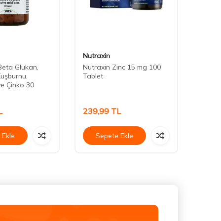
Nutraxin
Imune
eta Glukan,
Nutraxin Zinc 15 mg 100
İmunek
Kuşburnu,
Tablet
C ve Ç
ve Çinko 30
L
239,99
TL
277,
 Ekle
Sepete Ekle
Se