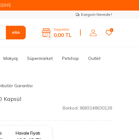
EDİYE
Kargom Nerede?
Sepetim
0
ARA
0,00
TL
0
Makyaj
Süpermarket
Petshop
Outlet
ribütör Garantisi
0 Kapsül
Barkod:
8683148630128
ı
Havale Fiyatı