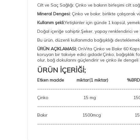
Cilt ve Saç Sağlığı: Çinko ve bakırın birleşimi cilt 
Mineral Dengesi:
Çinko ve bakır, birlikte çalışarak v
Kullanım şekli
;Yetişkinler için günde 1 kapsül, yemek
Doğal içeriğe sahiptir.Şeker, yapay renklendirici 
Bu ürün, düzenli kullanımda bağışıklığı desteklemek v
ÜRÜN AÇIKLAMASI;
OnVita Çinko ve Bakır 60 Kapsül,
koruyan bir takviye edici gıdadır.Çinko, bağışıklık f
olur, bağ dokularını güçlendirir ve çinko ile dengeli
ÜRÜN İÇERİĞİ;
Etken madde miktar(1 miktar) %BRD
------------------------------------------------------
Çinko 15 mg 15
------------------------------------------------------
Bakır 1500mcg 15
------------------------------------------------------