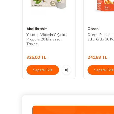
Abdi İbrahim
Ocean
Youplus Vitamin C Çinko
Ocean Picozinc
3 120
Propolis 20 Efervesan
Edici Gıda 30 K
Tablet
325,00
TL
241,83
TL
Sepete Ekle
Sepete Ekle