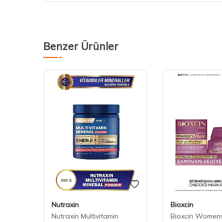
Benzer Ürünler
Nutraxin
Bioxcin
agen
Nutraxin Multivitamin
Bioxcin Womens