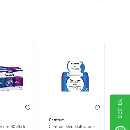
DESTEK
Centrum
LeeRo
ealife 60 Stick
Centrum Men Multivitamin
Leeroy