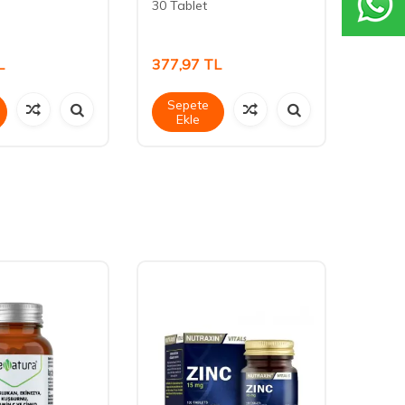
30 Tablet
L
377,97
TL
300,
Sepete
Sep
Ekle
Ek