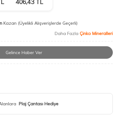
L
406,43
TL
n
Kazan
(Üyelikli Alışverişlerde Geçerli)
Daha Fazla
Çinko Mineralleri
Gelince Haber Ver
 Alanlara
Plaj Çantası Hediye