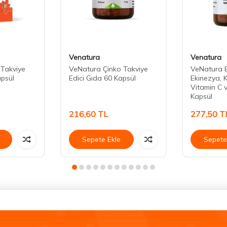
Venatura
Venatura
 Takviye
VeNatura Çinko Takviye
VeNatura B
apsül
Edici Gıda 60 Kapsül
Ekinezya, 
Vitamin C 
Kapsül
216,60
TL
277,50
T
Sepete Ekle
Sepete