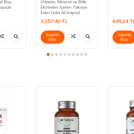
at Boy
Vitamin, Mineral ve Bitki
ampuan
Ekstreleri İçeren Takviye
Edici Gıda 60 kapsül
3.257,40
TL
645,24
T
Sepete
Sepete
Ekle
Ekle