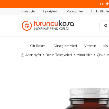
HEDİ
Anasayfa
Siparişlerim
Kategoriler
Banka Bilgile
Cilt Bakımı
Güneş Kremleri
Vitamin
Kiş
Anasayfa
Besin Takviyeleri
Minareller
Çinko Mi