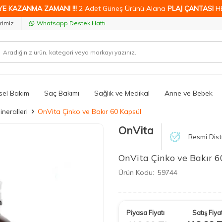
YE KAZANMA ZAMANI !!!
2 Adet Güneş Ürünü Alana
PLAJ ÇANTASI
H
rimiz
Whatsapp Destek Hattı
isel Bakım
Saç Bakımı
Sağlık ve Medikal
Anne ve Bebek
neralleri
OnVita Çinko ve Bakır 60 Kapsül
OnVita
Resmi Dist
OnVita Çinko ve Bakır 6
Ürün Kodu:
59744
Piyasa Fiyatı
Satış Fiyat