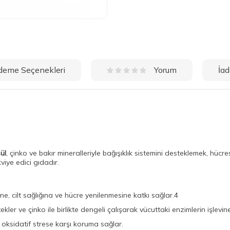
deme Seçenekleri
İad
Yorum
ül
, çinko ve bakır mineralleriyle bağışıklık sistemini desteklemek, hücr
iye edici gıdadır.
ine, cilt sağlığına ve hücre yenilenmesine katkı sağlar.4
kler ve çinko ile birlikte dengeli çalışarak vücuttaki enzimlerin işlevin
ve oksidatif strese karşı koruma sağlar.