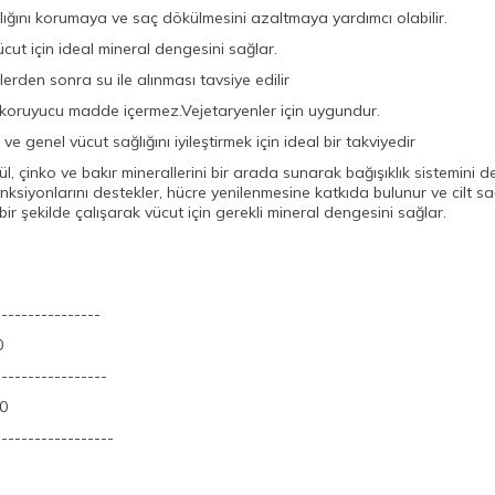
sağlığını korumaya ve saç dökülmesini azaltmaya yardımcı olabilir.
ücut için ideal mineral dengesini sağlar.
lerden sonra su ile alınması tavsiye edilir
ve koruyucu madde içermez.Vejetaryenler için uygundur.
e genel vücut sağlığını iyileştirmek için ideal bir takviyedir
 çinko ve bakır minerallerini bir arada sunarak bağışıklık sistemini des
onksiyonlarını destekler, hücre yenilenmesine katkıda bulunur ve cilt sağ
 bir şekilde çalışarak vücut için gerekli mineral dengesini sağlar.
----------------
0
-----------------
0
------------------