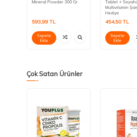
,85 gr
Mineral Powder 300 Gr
Tablet + Seyah
Multivitamin Ş
Hediye
593,99
TL
454,50
TL
Sepete
Sepete
Ekle
Ekle
Çok Satan Ürünler