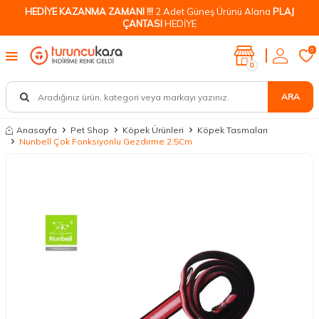
HEDİYE KAZANMA ZAMANI !!!
2 Adet Güneş Ürünü Alana
PLAJ
ÇANTASI
HEDİYE
0
0
ARA
Anasayfa
Pet Shop
Köpek Ürünleri
Köpek Tasmaları
Nunbell Çok Fonksiyonlu Gezdirme 2,5Cm