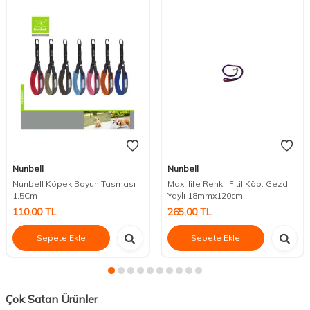
Nunbell
Nunbell
Nunbell Köpek Boyun Tasması
Maxi life Renkli Fitil Köp. Gezd.
1.5Cm
Yaylı 18mmx120cm
110,00
TL
265,00
TL
Sepete Ekle
Sepete Ekle
Çok Satan Ürünler