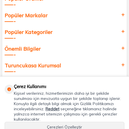
Popüler Markalar
Popüler Kategoriler
Önemli Bilgiler
Turuncukasa Kurumsal
Hızlı Erişim
Çerez Kullanımı
Kişisel verileriniz, hizmetlerimizin daha iyi bir şekilde
Uygulamalarımız
sunulması için mevzuata uygun bir şekilde toplanıp işlenir.
Konuyla ilgili detaylı bilgi almak için Gizlilik Politikamızı
inceleyebilirsiniz.
Reddet
seçeneğine tıklamanız halinde
yalnızca internet sitemizin çalışması için gerekli çerezler
Adres & İletişim
kullanılacaktır.
Çerezleri Özelleştir