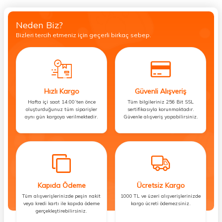
Neden Biz?
Bizleri tercih etmeniz için geçerli birkaç sebep.
Hızlı Kargo
Güvenli Alışveriş
Hafta içi saat 14:00’ten önce
Tüm bilgileriniz 256 Bit SSL
oluşturduğunuz tüm siparişler
sertifikasıyla korunmaktadır.
aynı gün kargoya verilmektedir.
Güvenle alışveriş yapabilirsiniz.
Kapıda Ödeme
Ücretsiz Kargo
Tüm alışverişlerinizde peşin nakit
1000 TL ve üzeri alışverişlerinizde
veya kredi kartı ile kapıda ödeme
kargo ücreti ödemezsiniz.
gerçekleştirebilirsiniz.