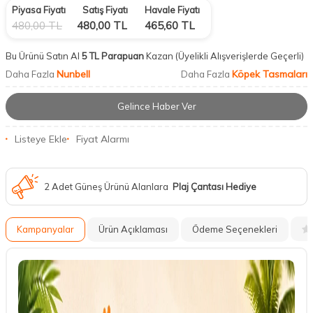
Piyasa Fiyatı
Satış Fiyatı
Havale Fiyatı
480,00
TL
480,00
TL
465,60
TL
Bu Ürünü Satın Al
5 TL Parapuan
Kazan
(Üyelikli Alışverişlerde Geçerli)
Nunbell
Köpek Tasmaları
Daha Fazla
Daha Fazla
Gelince Haber Ver
Listeye Ekle
Fiyat Alarmı
2 Adet Güneş Ürünü Alanlara
Plaj Çantası Hediye
Kampanyalar
Ürün Açıklaması
Ödeme Seçenekleri