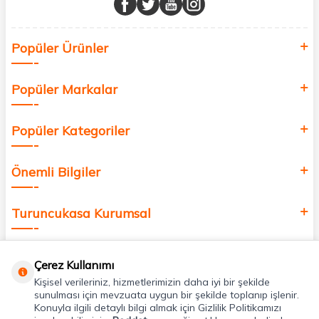
Sağlık, güzellik ve iyi yaşam için aradığınız her şey burada!
Siz de kendinizi yenilemek, sağlığınızı desteklemek ve güzelliğinize
Popüler Ürünler
değer katmak için bize katılın!
Popüler Markalar
Popüler Kategoriler
Önemli Bilgiler
Turuncukasa Kurumsal
Hızlı Erişim
Çerez Kullanımı
Kişisel verileriniz, hizmetlerimizin daha iyi bir şekilde
Uygulamalarımız
sunulması için mevzuata uygun bir şekilde toplanıp işlenir.
Konuyla ilgili detaylı bilgi almak için Gizlilik Politikamızı