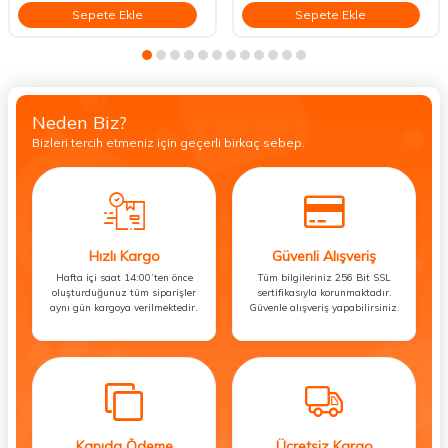
Sepete Ekle
Sepete Ekle
Neden Biz?
Bizleri tercih etmeniz için geçerli birkaç sebep.
Hızlı Kargo
Güvenli Alışveriş
Hafta içi saat 14:00’ten önce
Tüm bilgileriniz 256 Bit SSL
oluşturduğunuz tüm siparişler
sertifikasıyla korunmaktadır.
aynı gün kargoya verilmektedir.
Güvenle alışveriş yapabilirsiniz.
Kapıda Ödeme
Ücretsiz Kargo