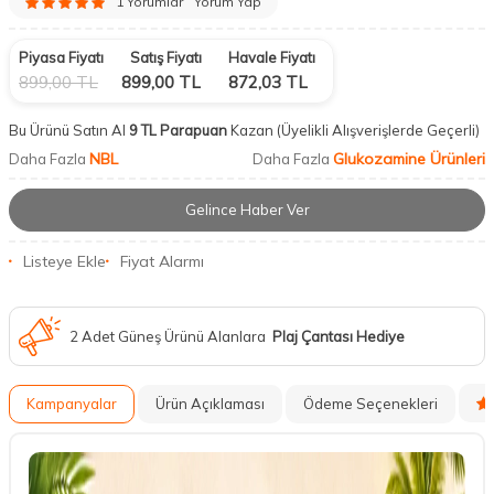
1 Yorumlar
Yorum Yap
Piyasa Fiyatı
Satış Fiyatı
Havale Fiyatı
899,00
TL
899,00
TL
872,03
TL
Bu Ürünü Satın Al
9 TL Parapuan
Kazan
(Üyelikli Alışverişlerde Geçerli)
NBL
Glukozamine Ürünleri
Daha Fazla
Daha Fazla
Gelince Haber Ver
Listeye Ekle
Fiyat Alarmı
2 Adet Güneş Ürünü Alanlara
Plaj Çantası Hediye
Kampanyalar
Ürün Açıklaması
Ödeme Seçenekleri