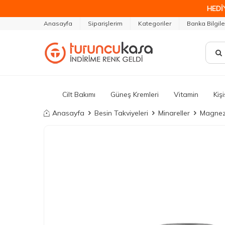
HEDİ
Anasayfa
Siparişlerim
Kategoriler
Banka Bilgile
Cilt Bakımı
Güneş Kremleri
Vitamin
Kiş
Anasayfa
Besin Takviyeleri
Minareller
Magnezy