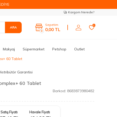
EDİYE
Kargom Nerede?
Sepetim
0
ARA
0,00
TL
0
Makyaj
Süpermarket
Petshop
Outlet
x+ 60 Tablet
istribütör Garantisi
mplex+ 60 Tablet
Barkod:
8683873980482
Satış Fiyatı
Havale Fiyatı