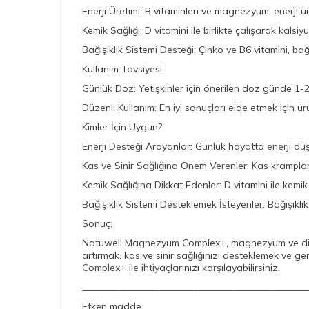
Enerji Üretimi: B vitaminleri ve magnezyum, enerji ür
Kemik Sağlığı: D vitamini ile birlikte çalışarak kalsiy
Bağışıklık Sistemi Desteği: Çinko ve B6 vitamini, bağı
Kullanım Tavsiyesi:
Günlük Doz: Yetişkinler için önerilen doz günde 1-2 ta
Düzenli Kullanım: En iyi sonuçları elde etmek için ür
Kimler İçin Uygun?
Enerji Desteği Arayanlar: Günlük hayatta enerji dü
Kas ve Sinir Sağlığına Önem Verenler: Kas krampların
Kemik Sağlığına Dikkat Edenler: D vitamini ile kemik s
Bağışıklık Sistemi Desteklemek İsteyenler: Bağışıklık
Sonuç:
Natuwell Magnezyum Complex+, magnezyum ve diğer ö
artırmak, kas ve sinir sağlığınızı desteklemek ve ge
Complex+ ile ihtiyaçlarınızı karşılayabilirsiniz.
_______________________________________________
Etken madde mik