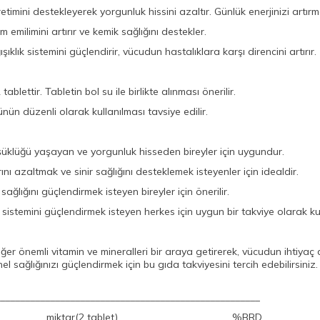
etimini destekleyerek yorgunluk hissini azaltır. Günlük enerjinizi artırma
um emilimini artırır ve kemik sağlığını destekler.
şıklık sistemini güçlendirir, vücudun hastalıklara karşı direncini artırır.
blettir. Tabletin bol su ile birlikte alınması önerilir.
ünün düzenli olarak kullanılması tavsiye edilir.
şüklüğü yaşayan ve yorgunluk hisseden bireyler için uygundur.
ı azaltmak ve sinir sağlığını desteklemek isteyenler için idealdir.
ağlığını güçlendirmek isteyen bireyler için önerilir.
 sistemini güçlendirmek isteyen herkes için uygun bir takviye olarak kull
nemli vitamin ve mineralleri bir araya getirerek, vücudun ihtiyaç d
nel sağlığınızı güçlendirmek için bu gıda takviyesini tercih edebilirsin
____________________________________________________
tar(2 tablet) %BRD