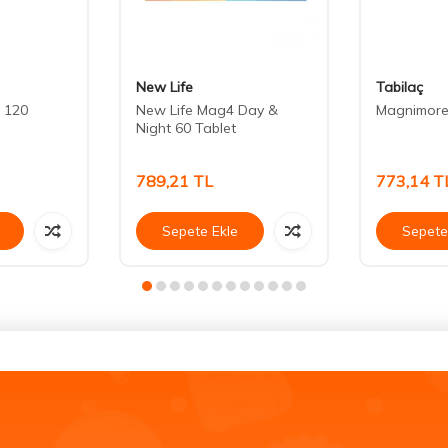
New Life
Tabilaç
 120
New Life Mag4 Day &
Magnimore 
Night 60 Tablet
789,21
TL
773,14
T
Sepete Ekle
Sepete