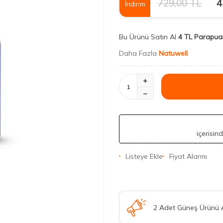
729,00
TL
4
İndirim
Bu Ürünü Satın Al
4 TL Parapua
Daha Fazla
Natuwell
içerisin
Listeye Ekle
Fiyat Alarmı
2 Adet Güneş Ürünü