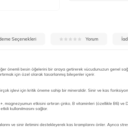
deme Seçenekleri
İad
Yorum
önemli besin öğelerini bir araya getirerek vücudunuzun genel sağlığ
ırmak için özel olarak tasarlanmış bileşenler içerir.
k işlevi için kritik öneme sahip bir mineraldir. Sinir ve kas fonksiy
gnezyumun etkisini artıran çinko, B vitaminleri (özellikle B6) ve D vit
kili kullanılmasını sağlar.
rını ve sinir iletimini destekleyerek kas kramplarını önler. Ayrıca str