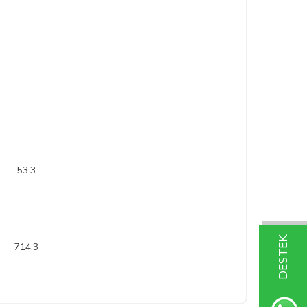
3,3
DESTEK
4,3