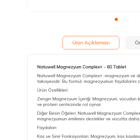
Ürün Açıklaması
Ö
Natuwell Magnezyum Complex+ - 60 Tablet
Natuwell Magnezyum Complex+, magnezyum ve diğer 
takviyesidir. Bu formül, magnezyumun faydalarını art
Ürün Özellikleri:
Zengin Magnezyum İçeriği: Magnezyum, vücudun birço
ve protein sentezinde rol oynar.
Diğer Besin Öğeleri: Natuwell Magnezyum Complex+, ma
magnezyumun emilimini destekler ve vücutta daha et
Faydaları:
Kas ve Sinir Fonksiyonları: Magnezyum, kas kasılmala