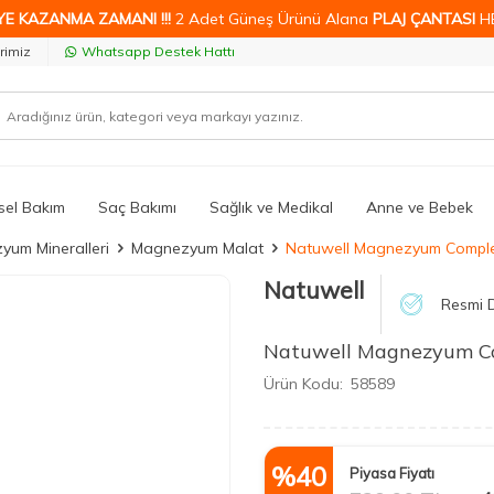
YE KAZANMA ZAMANI !!!
2 Adet Güneş Ürünü Alana
PLAJ ÇANTASI
H
rimiz
Whatsapp Destek Hattı
isel Bakım
Saç Bakımı
Sağlık ve Medikal
Anne ve Bebek
um Mineralleri
Magnezyum Malat
Natuwell Magnezyum Comple
Natuwell
Resmi D
Natuwell Magnezyum Co
Ürün Kodu:
58589
%
40
Piyasa Fiyatı