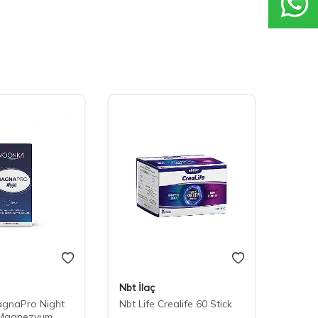
Nbt İlaç
Now
gnaPro Night
Nbt Life Crealife 60 Stick
Now M
 Magnezyum
180 T