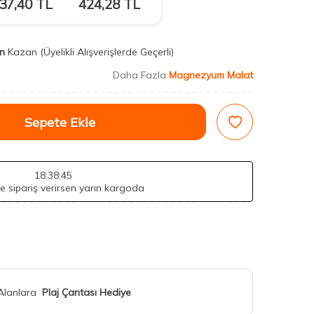
37,40
TL
424,28
TL
n
Kazan
(Üyelikli Alışverişlerde Geçerli)
Daha Fazla
Magnezyum Malat
Sepete Ekle
18
:38
:44
de sipariş verirsen yarın kargoda
 Alanlara
Plaj Çantası Hediye