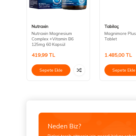
Nutraxin
Tabilaç
ra 60
Nutraxin Magnesium
Magnimore Plus
Complex +Vitamin B6
Tablet
125mg 60 Kapsül
419,99
TL
1.485,00
TL
Sepete Ekle
Sepete Ekle
Neden Biz?