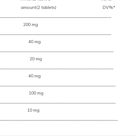
amount(2 tablets) DV%*
____________________________________________________
ezyum 200 mg
____________________________________________________
agnezyum 40 mg
_____________________________________________________
gnezyum 20 mg
_____________________________________________________
an gelen magnezyum 40 mg 5
______________________________________________________
gnezyum 100 mg
______________________________________________________
oksal 5'fosfat) 10 mg 71
_______________________________________________________