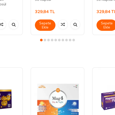
psül
329,84
TL
329,84
T
Sepete
Sepete
Ekle
Ekle