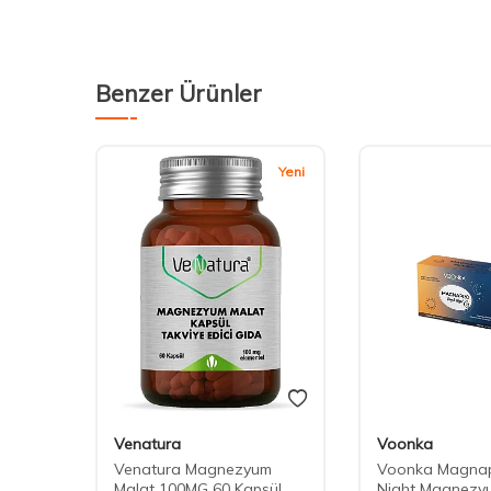
Benzer Ürünler
Yeni
Venatura
Voonka
tra5
Venatura Magnezyum
Voonka Magnap
l
Malat 100MG 60 Kapsül
Night Magnezy