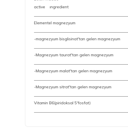
active ıngredient 
_______________________________________________
Elementel magn
_______________________________________________
-magnezyum bisglisinat'tan gelen m
_______________________________________________
-Magnezyum taurat'tan gelen ma
_______________________________________________
-Magnezyum malat't
_______________________________________________
-Magnezyum sitrat'tan gelen ma
_______________________________________________
Vitamin B6(pirid
_______________________________________________