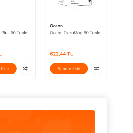
Ocean
Venat
Plus 60 Tablet
Ocean ExtraMag 90 Tablet
VeNa
Malat 
60 Ta
L
622,44
TL
396,
 Ekle
Sepete Ekle
Se