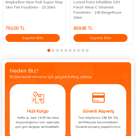
Maybelline New York Super Stay
Loreal Paris Infaillible 32H
Skin Tint Fondöten - 10 30ml
Fresh Wear C Vitaminli
Fondöten - 145 BeigeRose
30ml
750,00
TL
659,95
TL
Sepete Ekle
Sepete Ekle
Neden Biz?
Bizleri tercih etmeniz için geçerli birkaç sebep.
Hızlı Kargo
Güvenli Alışveriş
Hafta içi saat 14:00’ten önce
Tüm bilgileriniz 256 Bit SSL
oluşturduğunuz tüm siparişler
sertifikasıyla korunmaktadır.
aynı gün kargoya verilmektedir.
Güvenle alışveriş yapabilirsiniz.