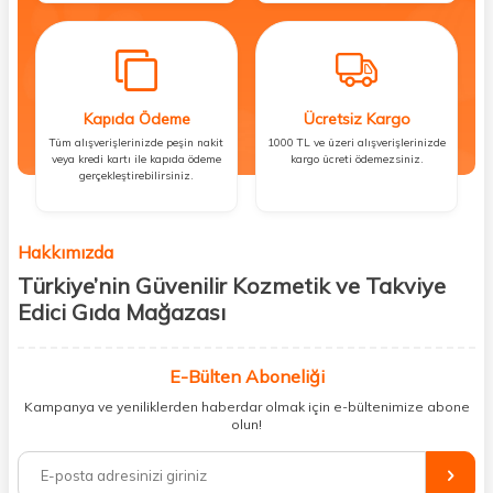
Kapıda Ödeme
Ücretsiz Kargo
Tüm alışverişlerinizde peşin nakit
1000 TL ve üzeri alışverişlerinizde
veya kredi kartı ile kapıda ödeme
kargo ücreti ödemezsiniz.
gerçekleştirebilirsiniz.
Hakkımızda
Türkiye’nin Güvenilir Kozmetik ve Takviye
Edici Gıda Mağazası
Güzellik, sağlık ve iyi hissetmek herkesin hakkı! Biz de bu vizyonla, hem
kişisel bakım hem de takviye edici gıda ürünlerini sizlerle
E-Bülten Aboneliği
buluşturuyoruz. Artık mağaza mağaza dolaşmanıza gerek yok;
Kampanya ve yeniliklerden haberdar olmak için e-bültenimize abone
ihtiyacınız olan her şeyi tek bir çatı altında topluyor ve kapınıza kadar
olun!
güvenle ulaştırıyoruz.
%100 orijinal kozmetik ve sağlık ürünleriyle güzelliğinizi tamamlayabilir,
vücudunuzu desteklemek için güvenilir takviye edici gıdalara