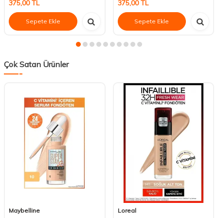
375,00
TL
375,00
TL
Sepete Ekle
Sepete Ekle
Çok Satan Ürünler
Maybelline
Loreal