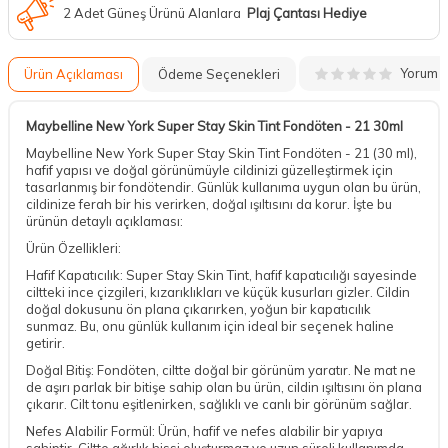
2 Adet Güneş Ürünü Alanlara
Plaj Çantası Hediye
Yorum
Ürün Açıklaması
Ödeme Seçenekleri
Maybelline New York Super Stay Skin Tint Fondöten - 21 30ml
Maybelline New York Super Stay Skin Tint Fondöten - 21 (30 ml),
hafif yapısı ve doğal görünümüyle cildinizi güzelleştirmek için
tasarlanmış bir fondötendir. Günlük kullanıma uygun olan bu ürün,
cildinize ferah bir his verirken, doğal ışıltısını da korur. İşte bu
ürünün detaylı açıklaması:
Ürün Özellikleri:
Hafif Kapatıcılık: Super Stay Skin Tint, hafif kapatıcılığı sayesinde
ciltteki ince çizgileri, kızarıklıkları ve küçük kusurları gizler. Cildin
doğal dokusunu ön plana çıkarırken, yoğun bir kapatıcılık
sunmaz. Bu, onu günlük kullanım için ideal bir seçenek haline
getirir.
Doğal Bitiş: Fondöten, ciltte doğal bir görünüm yaratır. Ne mat ne
de aşırı parlak bir bitişe sahip olan bu ürün, cildin ışıltısını ön plana
çıkarır. Cilt tonu eşitlenirken, sağlıklı ve canlı bir görünüm sağlar.
Nefes Alabilir Formül: Ürün, hafif ve nefes alabilir bir yapıya
sahiptir. Ciltte ağırlık hissi oluşturmaz ve uzun süreli kullanımda