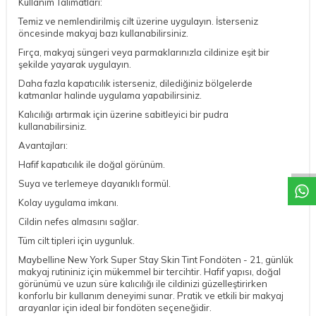
Kullanım Talimatları:
Temiz ve nemlendirilmiş cilt üzerine uygulayın. İsterseniz
öncesinde makyaj bazı kullanabilirsiniz.
Fırça, makyaj süngeri veya parmaklarınızla cildinize eşit bir
şekilde yayarak uygulayın.
Daha fazla kapatıcılık isterseniz, dilediğiniz bölgelerde
katmanlar halinde uygulama yapabilirsiniz.
Kalıcılığı artırmak için üzerine sabitleyici bir pudra
kullanabilirsiniz.
DESTEK
Avantajları:
Hafif kapatıcılık ile doğal görünüm.
Suya ve terlemeye dayanıklı formül.
Kolay uygulama imkanı.
Cildin nefes almasını sağlar.
Tüm cilt tipleri için uygunluk.
Maybelline New York Super Stay Skin Tint Fondöten - 21, günlük
makyaj rutininiz için mükemmel bir tercihtir. Hafif yapısı, doğal
görünümü ve uzun süre kalıcılığı ile cildinizi güzelleştirirken
konforlu bir kullanım deneyimi sunar. Pratik ve etkili bir makyaj
arayanlar için ideal bir fondöten seçeneğidir.