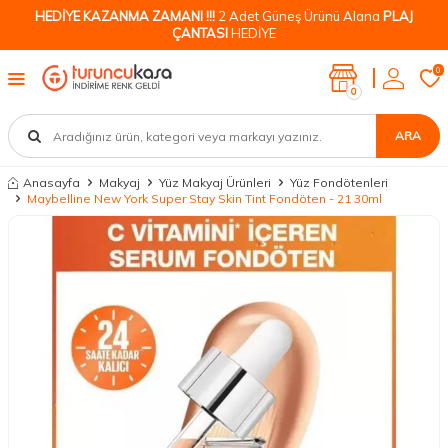
HEDİYE KAZANMA ZAMANI !!!
2 Adet Güneş Ürünü Alana
PLAJ
ÇANTASI
HEDİYE
0
0
ARA
Anasayfa
Makyaj
Yüz Makyaj Ürünleri
Yüz Fondötenleri
Maybelline New York Super Stay Skin Tint Fondöten - 21 30ml