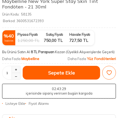
Maybelline New York Super Stay Skin Tint
Fondöten - 21 30ml
Ürün Kodu:
58135
Barkod:
3600531672393
Piyasa Fiyatı
Satış Fiyatı
Havale Fiyatı
%
40
1.250,00
TL
750,00
TL
727,50
TL
İndirim
Bu Ürünü Satın Al
8 TL Parapuan
Kazan
(Üyelikli Alışverişlerde Geçerli)
Maybelline
Yüz Fondötenleri
Daha Fazla
Daha Fazla
Sepete Ekle
02
:43
:28
içerisinde sipariş verirsen bugün kargoda
Listeye Ekle
Fiyat Alarmı