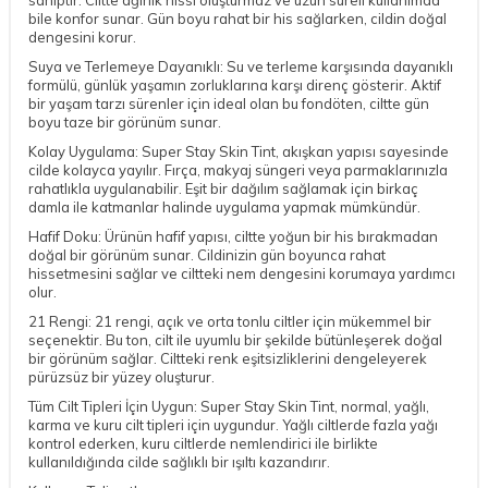
bile konfor sunar. Gün boyu rahat bir his sağlarken, cildin doğal
dengesini korur.
Suya ve Terlemeye Dayanıklı: Su ve terleme karşısında dayanıklı
formülü, günlük yaşamın zorluklarına karşı direnç gösterir. Aktif
bir yaşam tarzı sürenler için ideal olan bu fondöten, ciltte gün
boyu taze bir görünüm sunar.
Kolay Uygulama: Super Stay Skin Tint, akışkan yapısı sayesinde
cilde kolayca yayılır. Fırça, makyaj süngeri veya parmaklarınızla
rahatlıkla uygulanabilir. Eşit bir dağılım sağlamak için birkaç
damla ile katmanlar halinde uygulama yapmak mümkündür.
Hafif Doku: Ürünün hafif yapısı, ciltte yoğun bir his bırakmadan
doğal bir görünüm sunar. Cildinizin gün boyunca rahat
hissetmesini sağlar ve ciltteki nem dengesini korumaya yardımcı
olur.
21 Rengi: 21 rengi, açık ve orta tonlu ciltler için mükemmel bir
seçenektir. Bu ton, cilt ile uyumlu bir şekilde bütünleşerek doğal
bir görünüm sağlar. Ciltteki renk eşitsizliklerini dengeleyerek
pürüzsüz bir yüzey oluşturur.
Tüm Cilt Tipleri İçin Uygun: Super Stay Skin Tint, normal, yağlı,
karma ve kuru cilt tipleri için uygundur. Yağlı ciltlerde fazla yağı
kontrol ederken, kuru ciltlerde nemlendirici ile birlikte
kullanıldığında cilde sağlıklı bir ışıltı kazandırır.