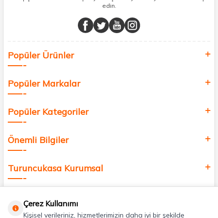
edin.
Müşteri memnuniyetini ön planda tutarak, en kaliteli markaları sizlerle
buluşturuyor ve online alışveriş deneyiminizi en iyi hale getiriyoruz.
Sağlık, güzellik ve iyi yaşam için aradığınız her şey burada!
Siz de kendinizi yenilemek, sağlığınızı desteklemek ve güzelliğinize
Popüler Ürünler
değer katmak için bize katılın!
Popüler Markalar
Popüler Kategoriler
Önemli Bilgiler
Turuncukasa Kurumsal
Hızlı Erişim
Çerez Kullanımı
Kişisel verileriniz, hizmetlerimizin daha iyi bir şekilde