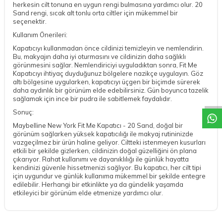
herkesin cilt tonuna en uygun rengi bulmasına yardımcı olur. 20
Sand rengi, sıcak alt tonlu orta ciltler için mükemmel bir
seçenektir.
Kullanım Önerileri:
Kapatıcıyı kullanmadan önce cildinizi temizleyin ve nemlendirin.
Bu, makyajın daha iyi oturmasını ve cildinizin daha sağlıklı
görünmesini sağlar. Nemlendiriciyi uyguladıktan sonra, Fit Me
Kapatıcıyı ihtiyaç duyduğunuz bölgelere nazikçe uygulayın. Göz
DESTEK
altı bölgesine uygularken, kapatıcıyı üçgen bir biçimde sürerek
daha aydınlık bir görünüm elde edebilirsiniz. Gün boyunca tazelik
sağlamak için ince bir pudra ile sabitlemek faydalıdır.
Sonuç:
Maybelline New York Fit Me Kapatıcı - 20 Sand, doğal bir
görünüm sağlarken yüksek kapatıcılığı ile makyaj rutininizde
vazgeçilmez bir ürün haline geliyor. Ciltteki istenmeyen kusurları
etkili bir şekilde gizlerken, cildinizin doğal güzelliğini ön plana
çıkarıyor. Rahat kullanımı ve dayanıklılığı ile günlük hayatta
kendinizi güvenle hissetmenizi sağlıyor. Bu kapatıcı, her cilt tipi
için uygundur ve günlük kullanıma mükemmel bir şekilde entegre
edilebilir. Herhangi bir etkinlikte ya da gündelik yaşamda
etkileyici bir görünüm elde etmenize yardımcı olur.