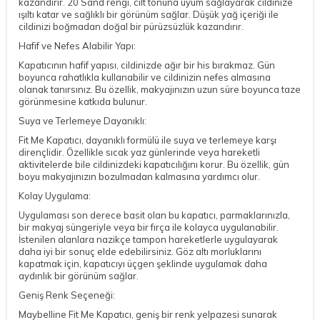
kazandırır. 20 Sand rengi, cilt tonuna uyum sağlayarak cildinize
ışıltı katar ve sağlıklı bir görünüm sağlar. Düşük yağ içeriği ile
cildinizi boğmadan doğal bir pürüzsüzlük kazandırır.
Hafif ve Nefes Alabilir Yapı:
Kapatıcının hafif yapısı, cildinizde ağır bir his bırakmaz. Gün
boyunca rahatlıkla kullanabilir ve cildinizin nefes almasına
olanak tanırsınız. Bu özellik, makyajınızın uzun süre boyunca taze
görünmesine katkıda bulunur.
Suya ve Terlemeye Dayanıklı:
Fit Me Kapatıcı, dayanıklı formülü ile suya ve terlemeye karşı
dirençlidir. Özellikle sıcak yaz günlerinde veya hareketli
aktivitelerde bile cildinizdeki kapatıcılığını korur. Bu özellik, gün
boyu makyajınızın bozulmadan kalmasına yardımcı olur.
Kolay Uygulama:
Uygulaması son derece basit olan bu kapatıcı, parmaklarınızla,
bir makyaj süngeriyle veya bir fırça ile kolayca uygulanabilir.
İstenilen alanlara nazikçe tampon hareketlerle uygulayarak
daha iyi bir sonuç elde edebilirsiniz. Göz altı morluklarını
kapatmak için, kapatıcıyı üçgen şeklinde uygulamak daha
aydınlık bir görünüm sağlar.
Geniş Renk Seçeneği:
Maybelline Fit Me Kapatıcı, geniş bir renk yelpazesi sunarak