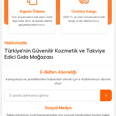
Kapıda Ödeme
Ücretsiz Kargo
Tüm alışverişlerinizde peşin nakit
1000 TL ve üzeri alışverişlerinizde
veya kredi kartı ile kapıda ödeme
kargo ücreti ödemezsiniz.
gerçekleştirebilirsiniz.
Hakkımızda
Türkiye’nin Güvenilir Kozmetik ve Takviye
Edici Gıda Mağazası
Güzellik, sağlık ve iyi hissetmek herkesin hakkı! Biz de bu vizyonla, hem
kişisel bakım hem de takviye edici gıda ürünlerini sizlerle
E-Bülten Aboneliği
buluşturuyoruz. Artık mağaza mağaza dolaşmanıza gerek yok;
Kampanya ve yeniliklerden haberdar olmak için e-bültenimize abone
ihtiyacınız olan her şeyi tek bir çatı altında topluyor ve kapınıza kadar
olun!
güvenle ulaştırıyoruz.
%100 orijinal kozmetik ve sağlık ürünleriyle güzelliğinizi tamamlayabilir,
vücudunuzu desteklemek için güvenilir takviye edici gıdalara
ulaşabilirsiniz. Cilt bakımından saç bakımına, makyajdan vitamin ve
Sosyal Medya
minerallere kadar binlerce ürünü uygun fiyat ve hızlı kargo avantajıyla
sunuyoruz.
Takipçilerimize özel kampanyalar için sosyal medyadan bizleri takip