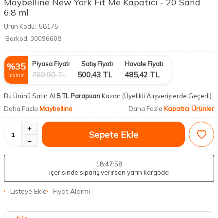
Maybelline New York Fit Me Kapatıcı - 20 Sand
6.8 ml
Ürün Kodu:
58175
Barkod:
30096608
Piyasa Fiyatı
Satış Fiyatı
Havale Fiyatı
%
35
769,90
TL
500,43
TL
485,42
TL
İndirim
Bu Ürünü Satın Al
5 TL Parapuan
Kazan
(Üyelikli Alışverişlerde Geçerli)
Maybelline
Kapatıcı Ürünler
Daha Fazla
Daha Fazla
Sepete Ekle
18
:47
:57
içerisinde sipariş verirsen yarın kargoda
Listeye Ekle
Fiyat Alarmı