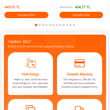
449,75
TL
404,77
TL
899,50
TL
Sepete Ekle
Sepete Ekle
Neden Biz?
Bizleri tercih etmeniz için geçerli birkaç sebep.
Hızlı Kargo
Güvenli Alışveriş
Hafta içi saat 14:00’ten önce
Tüm bilgileriniz 256 Bit SSL
oluşturduğunuz tüm siparişler
sertifikasıyla korunmaktadır.
aynı gün kargoya verilmektedir.
Güvenle alışveriş yapabilirsiniz.