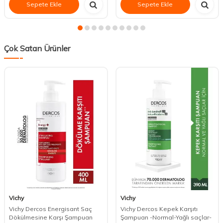
Sepete Ekle
Sepete Ekle
Çok Satan Ürünler
Vichy
Vichy
Vichy Dercos Energisant Saç
Vichy Dercos Kepek Karşıtı
Dökülmesine Karşı Şampuan
Şampuan -Normal-Yağlı saçlar-