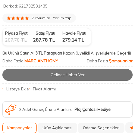
Barkod:
621732531435
2 Yorumlar
Yorum Yap
Piyasa Fiyatı
Satış Fiyatı
Havale Fiyatı
287,78
TL
287,78
TL
279,14
TL
Bu Ürünü Satın Al
3 TL Parapuan
Kazan
(Üyelikli Alışverişlerde Geçerli)
MARC ANTHONY
Şampuanlar
Daha Fazla
Daha Fazla
Gelince Haber Ver
Listeye Ekle
Fiyat Alarmı
2 Adet Güneş Ürünü Alanlara
Plaj Çantası Hediye
Kampanyalar
Ürün Açıklaması
Ödeme Seçenekleri