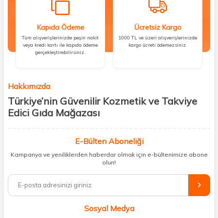
Kapıda Ödeme
Ücretsiz Kargo
Tüm alışverişlerinizde peşin nakit
1000 TL ve üzeri alışverişlerinizde
veya kredi kartı ile kapıda ödeme
kargo ücreti ödemezsiniz.
gerçekleştirebilirsiniz.
Hakkımızda
Türkiye’nin Güvenilir Kozmetik ve Takviye
Edici Gıda Mağazası
Güzellik, sağlık ve iyi hissetmek herkesin hakkı! Biz de bu vizyonla, hem
kişisel bakım hem de takviye edici gıda ürünlerini sizlerle
E-Bülten Aboneliği
buluşturuyoruz. Artık mağaza mağaza dolaşmanıza gerek yok;
Kampanya ve yeniliklerden haberdar olmak için e-bültenimize abone
ihtiyacınız olan her şeyi tek bir çatı altında topluyor ve kapınıza kadar
olun!
güvenle ulaştırıyoruz.
%100 orijinal kozmetik ve sağlık ürünleriyle güzelliğinizi tamamlayabilir,
vücudunuzu desteklemek için güvenilir takviye edici gıdalara
ulaşabilirsiniz. Cilt bakımından saç bakımına, makyajdan vitamin ve
Sosyal Medya
minerallere kadar binlerce ürünü uygun fiyat ve hızlı kargo avantajıyla