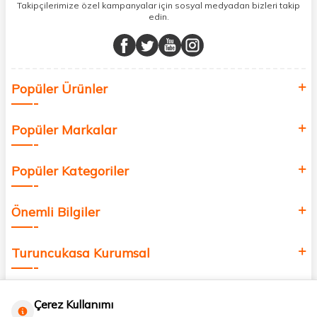
sunuyoruz.
Takipçilerimize özel kampanyalar için sosyal medyadan bizleri takip
edin.
Müşteri memnuniyetini ön planda tutarak, en kaliteli markaları sizlerle
buluşturuyor ve online alışveriş deneyiminizi en iyi hale getiriyoruz.
Sağlık, güzellik ve iyi yaşam için aradığınız her şey burada!
Siz de kendinizi yenilemek, sağlığınızı desteklemek ve güzelliğinize
Popüler Ürünler
değer katmak için bize katılın!
Popüler Markalar
Popüler Kategoriler
Önemli Bilgiler
Turuncukasa Kurumsal
Hızlı Erişim
Çerez Kullanımı