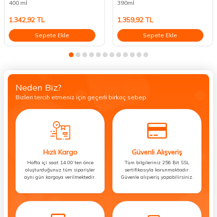
400 ml
390ml
1.342,92
TL
1.359,92
TL
Sepete Ekle
Sepete Ekle
Neden Biz?
Bizleri tercih etmeniz için geçerli birkaç sebep.
Hızlı Kargo
Güvenli Alışveriş
Hafta içi saat 14:00’ten önce
Tüm bilgileriniz 256 Bit SSL
oluşturduğunuz tüm siparişler
sertifikasıyla korunmaktadır.
aynı gün kargoya verilmektedir.
Güvenle alışveriş yapabilirsiniz.