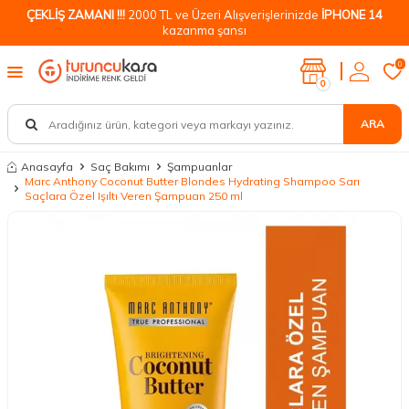
ÇEKLİŞ ZAMANI !!!
2000 TL ve Üzeri Alışverişlerinizde
İPHONE 14
kazanma şansı
0
0
ARA
Anasayfa
Saç Bakımı
Şampuanlar
Marc Anthony Coconut Butter Blondes Hydrating Shampoo Sarı
Saçlara Özel Işıltı Veren Şampuan 250 ml