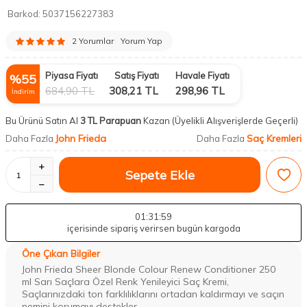
Barkod:
5037156227383
2 Yorumlar
Yorum Yap
Piyasa Fiyatı
Satış Fiyatı
Havale Fiyatı
%
55
684,90
TL
308,21
TL
298,96
TL
İndirim
Bu Ürünü Satın Al
3 TL Parapuan
Kazan
(Üyelikli Alışverişlerde Geçerli)
John Frieda
Saç Kremleri
Daha Fazla
Daha Fazla
Sepete Ekle
01
:31
:59
içerisinde sipariş verirsen bugün kargoda
Öne Çıkan Bilgiler
John Frieda Sheer Blonde Colour Renew Conditioner 250
ml Sarı Saçlara Özel Renk Yenileyici Saç Kremi,
Saçlarınızdaki ton farklılıklarını ortadan kaldırmayı ve saçın
nemini korumayı destekler.