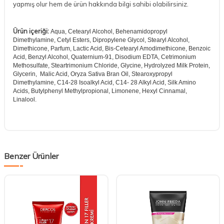
yapmış olur hem de ürün hakkında bilgi sahibi olabilirsiniz.
Ürün içeriği:
Aqua, Cetearyl Alcohol, Behenamidopropyl
Dimethylamine, Cetyl Esters, Dipropylene Glycol, Stearyl Alcohol,
Dimethicone, Parfum, Lactic Acid, Bis-Cetearyl Amodimethicone, Benzoic
Acid, Benzyl Alcohol, Quaternium-91, Disodium EDTA, Cetrimonium
Methosulfate, Steartrimonium Chloride, Glycine, Hydrolyzed Milk Protein,
Glycerin, Malic Acid, Oryza Sativa Bran Oil, Stearoxypropyl
Dimethylamine, C14-28 Isoalkyl Acid, C14- 28 Alkyl Acid, Silk Amino
Acids, Butylphenyl Methylpropional, Limonene, Hexyl Cinnamal,
Linalool.
Benzer Ürünler