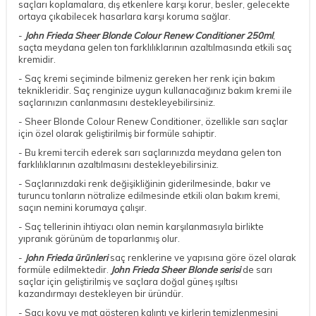
saçları koplamalara, dış etkenlere karşı korur, besler, gelecekte
ortaya çıkabilecek hasarlara karşı koruma sağlar.
-
John Frieda Sheer Blonde Colour Renew Conditioner 250ml
,
saçta meydana gelen ton farklılıklarının azaltılmasında etkili saç
kremidir.
- Saç kremi seçiminde bilmeniz gereken her renk için bakım
teknikleridir. Saç renginize uygun kullanacağınız bakım kremi ile
saçlarınızın canlanmasını destekleyebilirsiniz.
- Sheer Blonde Colour Renew Conditioner, özellikle sarı saçlar
için özel olarak geliştirilmiş bir formüle sahiptir.
- Bu kremi tercih ederek sarı saçlarınızda meydana gelen ton
farklılıklarının azaltılmasını destekleyebilirsiniz.
- Saçlarınızdaki renk değişikliğinin giderilmesinde, bakır ve
turuncu tonların nötralize edilmesinde etkili olan bakım kremi,
saçın nemini korumaya çalışır.
- Saç tellerinin ihtiyacı olan nemin karşılanmasıyla birlikte
yıpranık görünüm de toparlanmış olur.
-
John Frieda ürünleri
saç renklerine ve yapısına göre özel olarak
formüle edilmektedir.
John Frieda Sheer Blonde serisi
de sarı
saçlar için geliştirilmiş ve saçlara doğal güneş ışıltısı
kazandırmayı destekleyen bir üründür.
- Saçı koyu ve mat gösteren kalıntı ve kirlerin temizlenmesini