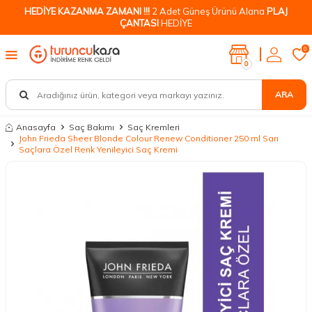
HEDİYE KAZANMA ZAMANI !!!
2 Adet Güneş Ürünü Alana
PLAJ
ÇANTASI
HEDİYE
0
0
ARA
Anasayfa
Saç Bakımı
Saç Kremleri
John Frieda Sheer Blonde Colour Renew Conditioner 250 ml Sarı
Saçlara Özel Renk Yenileyici Saç Kremi