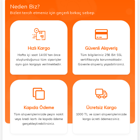
Neden Biz?
Bizleri tercih etmeniz için geçerli birkaç sebep.
Hızlı Kargo
Güvenli Alışveriş
Hafta içi saat 14:00’ten önce
Tüm bilgileriniz 256 Bit SSL
oluşturduğunuz tüm siparişler
sertifikasıyla korunmaktadır.
aynı gün kargoya verilmektedir.
Güvenle alışveriş yapabilirsiniz.
Kapıda Ödeme
Ücretsiz Kargo
Tüm alışverişlerinizde peşin nakit
1000 TL ve üzeri alışverişlerinizde
veya kredi kartı ile kapıda ödeme
kargo ücreti ödemezsiniz.
gerçekleştirebilirsiniz.