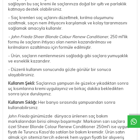
sağlayan bu saç kremi ile saçlarınıza doğal bir ışıltı ve parlaklık
katmaya destek olabilirsiniz.
- Saç kremleri saç uçlarını düzeltmek, kırılma oluşumunu
azaltmak, saçın nem ihtiyacını karşılamak ve kolay taranmasını
sağlamak amacıyla kullanılır.
- John Frieda Sheer Blonde Colour Renew Conditioner
, 250 ml'lik
formu ile saçların ihtiyacı olan nemin kazandırılması ve
kırılmaların azaltılması için formüle edilmiştir.
- Ürün, saçların nemlenmesini sağladığı gibi saçlara yumuşaklık
ve esneklik kazandırır.
- Düzenli kullanım sonucunda gözle görülür bir sonuca
ulaşabilirsiniz.
Kullanım Şekli:
Saçlarınızı şampuan ile güzelce yıkadıktan sonra
uç kısımlarına kremi uygulayınız ve birkaç dakika bekledikten
sonra iyice durulayınız.
DESTEK
Kullanım Sıklığı:
Her banyo sırasında şampuandan sonra
kullanabilirsiniz.
John Frieda
günümüzde dünyaca ünlenen saç bakım
markalarından birisi olmayı başarmıştır. Markanın sarı saçlara
özel Sheer Blonde Colour Renew Conditioner 250ml'i ise uygun
fiyatı ile Turuncu Kasa'da satılan bir bakım kremidir. Ürün satın
almak için sitemizi tercih ederek hem uygun fiyatlı bir alışveriş