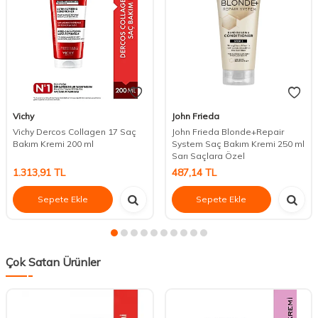
Vichy
John Frieda
Vichy Dercos Collagen 17 Saç
John Frieda Blonde+Repair
Bakım Kremi 200 ml
System Saç Bakım Kremi 250 ml
Sarı Saçlara Özel
1.313,91
TL
487,14
TL
Sepete Ekle
Sepete Ekle
Çok Satan Ürünler