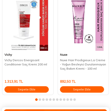
Vichy
Nuxe
Vichy Dercos Energisant
Nuxe Hair Prodigieux La Creme
Conditioner Saç Kremi 200 ml
- Yoğun Besleyici Durulanmayan
Saç Bakım Kremi - 100 ml
1.313,91
TL
892,50
TL
Sepete Ekle
Sepete Ekle