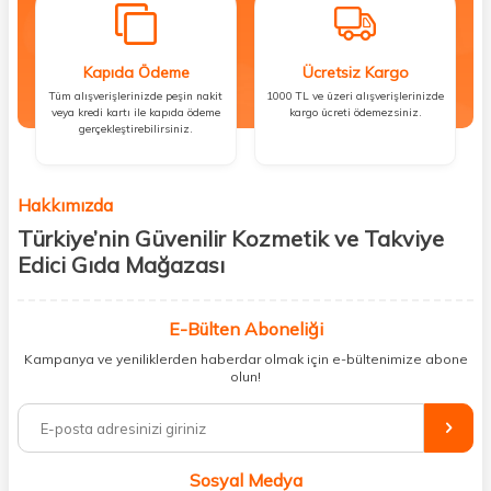
Kapıda Ödeme
Ücretsiz Kargo
Tüm alışverişlerinizde peşin nakit
1000 TL ve üzeri alışverişlerinizde
veya kredi kartı ile kapıda ödeme
kargo ücreti ödemezsiniz.
gerçekleştirebilirsiniz.
Hakkımızda
Türkiye’nin Güvenilir Kozmetik ve Takviye
Edici Gıda Mağazası
Güzellik, sağlık ve iyi hissetmek herkesin hakkı! Biz de bu vizyonla, hem
kişisel bakım hem de takviye edici gıda ürünlerini sizlerle
E-Bülten Aboneliği
buluşturuyoruz. Artık mağaza mağaza dolaşmanıza gerek yok;
Kampanya ve yeniliklerden haberdar olmak için e-bültenimize abone
ihtiyacınız olan her şeyi tek bir çatı altında topluyor ve kapınıza kadar
olun!
güvenle ulaştırıyoruz.
%100 orijinal kozmetik ve sağlık ürünleriyle güzelliğinizi tamamlayabilir,
vücudunuzu desteklemek için güvenilir takviye edici gıdalara
ulaşabilirsiniz. Cilt bakımından saç bakımına, makyajdan vitamin ve
Sosyal Medya
minerallere kadar binlerce ürünü uygun fiyat ve hızlı kargo avantajıyla