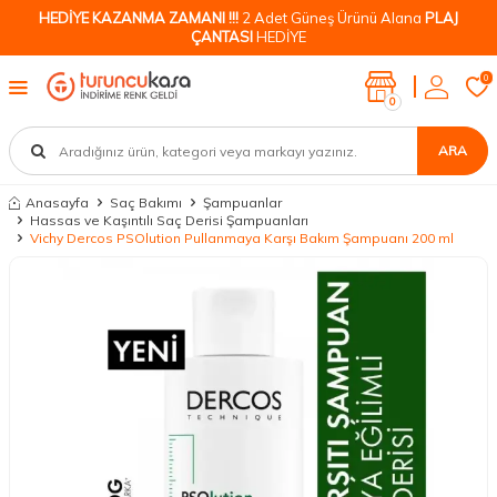
HEDİYE KAZANMA ZAMANI !!!
2 Adet Güneş Ürünü Alana
PLAJ
ÇANTASI
HEDİYE
0
0
ARA
Anasayfa
Saç Bakımı
Şampuanlar
Hassas ve Kaşıntılı Saç Derisi Şampuanları
Vichy Dercos PSOlution Pullanmaya Karşı Bakım Şampuanı 200 ml