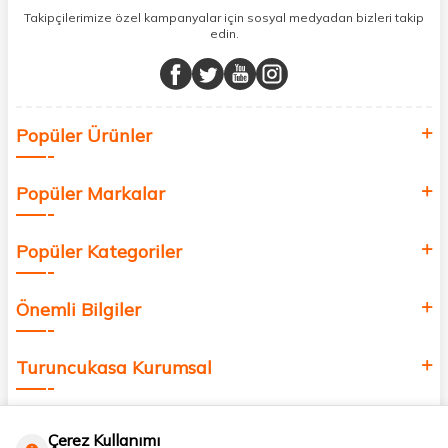
sunuyoruz.
Takipçilerimize özel kampanyalar için sosyal medyadan bizleri takip
edin.
Müşteri memnuniyetini ön planda tutarak, en kaliteli markaları sizlerle
buluşturuyor ve online alışveriş deneyiminizi en iyi hale getiriyoruz.
Sağlık, güzellik ve iyi yaşam için aradığınız her şey burada!
Siz de kendinizi yenilemek, sağlığınızı desteklemek ve güzelliğinize
Popüler Ürünler
değer katmak için bize katılın!
Popüler Markalar
Popüler Kategoriler
Önemli Bilgiler
Turuncukasa Kurumsal
Hızlı Erişim
Çerez Kullanımı