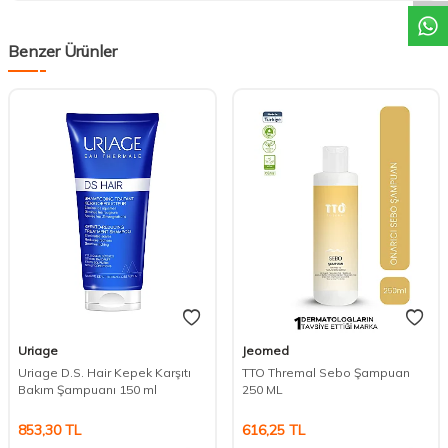
Benzer Ürünler
Uriage
Jeomed
Uriage D.S. Hair Kepek Karşıtı
TTO Thremal Sebo Şampuan
Bakım Şampuanı 150 ml
250 ML
853,30
TL
616,25
TL