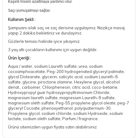
Kaşıntı hissini azaltmaya yardımcı olur.
Saçı yumuşatmayı sağlar.
Kullanım Şekli :
Şampuanı ıslak saç ve saç derisine uygulayınız. Nazikçe masaj
yapıp 2 dakika bekletiniz ve durulayınız.
Gözlerle teması halinde iyice yıkayınız.
3 yaş altı çocukların kullanımı için uygun değildir.
Ürün İçeriği :
Aqua / water, sodium Laureth sulfate, urea, sodium
cocoamphoacetate, Peg-200 hydrogenated glyceryl palmate,
glycol Distearate, glycerin, salicylic acid, sodium Laureth-8
sulfate, glycine, piroctone olamine, Hexylene glycol, alcohol
denat., carbomer, Chlorphenesin, citric acid, coco-betaine,
Hydroxypropyl guar hydroxypropyltrimonium Chloride,
magnesium laureth sulfate, magnesium Laureth-8 sulfate,
magnesium oleth sulfate, Peg-55 propylene glycol oleate, peg-7
glyceryl Cocoate, phenoxyethanol, polyquaternium-30,
Propylene glycol, sodium chloride, sodium Hydroxide, sodium
lactate, sodium oleth sulfate, Parfum / fragrance.
DESTEK
Ürünü sitemizden uygun fiyata satın alabilirsiniz