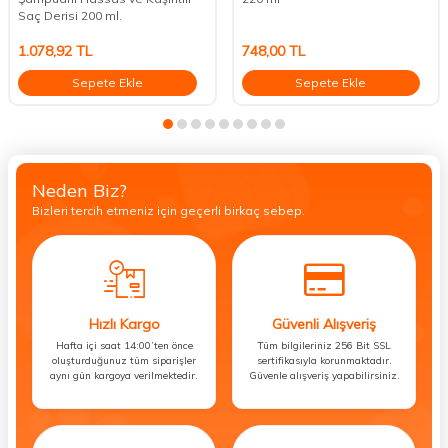
Saç Derisi 200 ml.
1.078,92
TL
748,00
TL
Sepete Ekle
Sepete Ekle
Neden Biz?
Bizleri tercih etmeniz için geçerli birkaç sebep.
Hızlı Kargo
Güvenli Alışveriş
Hafta içi saat 14:00’ten önce
Tüm bilgileriniz 256 Bit SSL
oluşturduğunuz tüm siparişler
sertifikasıyla korunmaktadır.
aynı gün kargoya verilmektedir.
Güvenle alışveriş yapabilirsiniz.