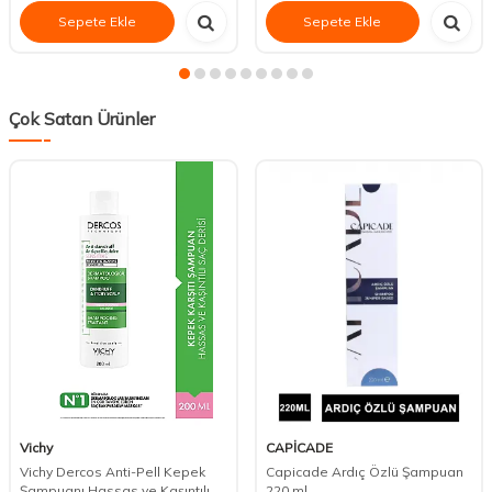
Sepete Ekle
Sepete Ekle
Çok Satan Ürünler
Vichy
CAPİCADE
Vichy Dercos Anti-Pell Kepek
Capicade Ardıç Özlü Şampuan
Şampuanı Hassas ve Kaşıntılı
220 ml