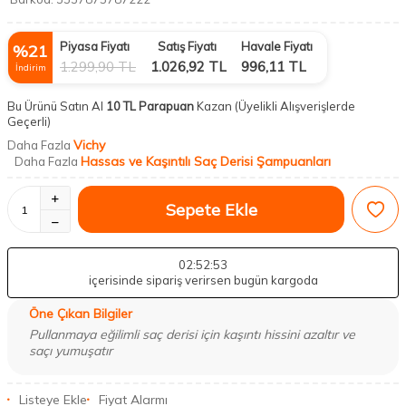
Piyasa Fiyatı
Satış Fiyatı
Havale Fiyatı
%
21
1.299,90
TL
1.026,92
TL
996,11
TL
İndirim
Bu Ürünü Satın Al
10 TL Parapuan
Kazan
(Üyelikli Alışverişlerde
Geçerli)
Vichy
Daha Fazla
Hassas ve Kaşıntılı Saç Derisi Şampuanları
Daha Fazla
Sepete Ekle
02
:52
:52
içerisinde sipariş verirsen bugün kargoda
Öne Çıkan Bilgiler
Pullanmaya eğilimli saç derisi için kaşıntı hissini azaltır ve
saçı yumuşatır
Listeye Ekle
Fiyat Alarmı