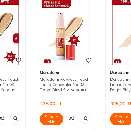
Maruderm
Maruderm
ess Touch
Maruderm Flawless Touch
Maruderm 
r No 03 –
Liquid Concealer No 02 –
Liquid Con
ı Kapatıcı
Doğal Bitişli Sıvı Kapatıcı
Doğal Bitişl
425,00
TL
425,00
T
Sepete
Sepete
Ekle
Ekle