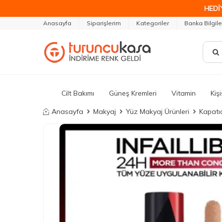
HEDİ
Anasayfa
Siparişlerim
Kategoriler
Banka Bilgile
Cilt Bakımı
Güneş Kremleri
Vitamin
Kiş
Anasayfa
Makyaj
Yüz Makyaj Ürünleri
Kapatıc