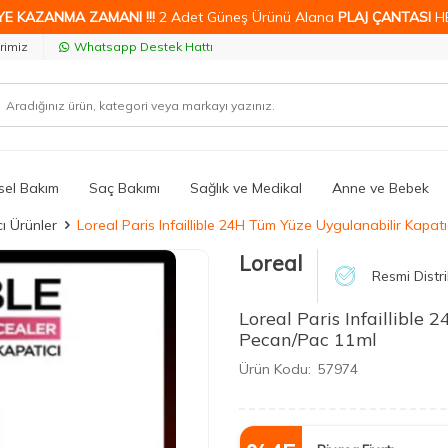
YE KAZANMA ZAMANI !!!
2 Adet Güneş Ürünü Alana
PLAJ ÇANTASI
H
rimiz
Whatsapp Destek Hattı
isel Bakım
Saç Bakımı
Sağlık ve Medikal
Anne ve Bebek
ı Ürünler
Loreal Paris Infaillible 24H Tüm Yüze Uygulanabilir Kapat
Loreal
Resmi Distr
Loreal Paris Infaillible
Pecan/Pac 11ml
Ürün Kodu:
57974