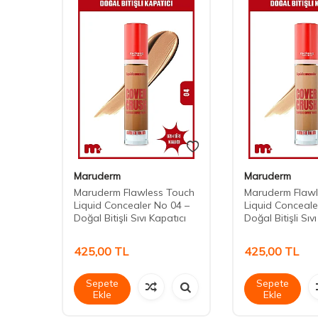
Maruderm
Maruderm
Maruderm Flawless Touch
Maruderm Flawl
arı
Liquid Concealer No 04 –
Liquid Conceale
Kalıcı
Doğal Bitişli Sıvı Kapatıcı
Doğal Bitişli Sıv
425,00
TL
425,00
TL
Sepete
Sepete
Ekle
Ekle