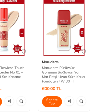
Maruderm
Maru
Flawless Touch
Maruderm Pürüzsüz
Marud
cealer No 01 –
Görünüm Sağlayan Yarı
Görün
i Sıvı Kapatıcı
Mat Bitişli Uzun Süre Kalıcı
Mat Bi
Fondöten 4W 30 ml
Fondö
L
600,00
TL
600,
Sepete
Sep
Ekle
Ek