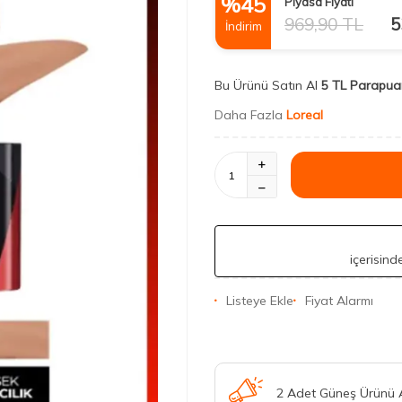
%
45
Piyasa Fiyatı
969,90
TL
5
İndirim
Bu Ürünü Satın Al
5 TL Parapua
Daha Fazla
Loreal
içerisin
Listeye Ekle
Fiyat Alarmı
2 Adet Güneş Ürünü