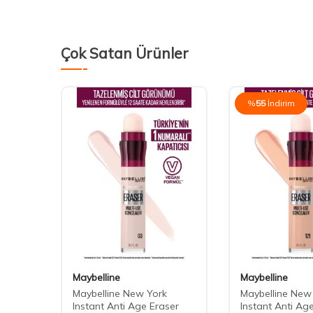
Çok Satan Ürünler
%
55
İndirim
Maybelline
Maybelline
Maybelline New York
Maybelline New
arı
Instant Anti Age Eraser
Instant Anti Ag