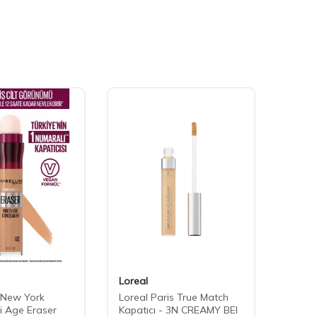
Loreal
Lorea
 New York
Loreal Paris True Match
Lorea
ti Age Eraser
Kapatıcı - 3N CREAMY BEI
Aydın