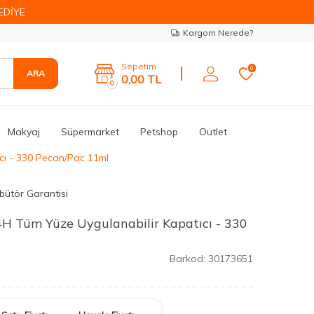
EDİYE
Kargom Nerede?
Sepetim
0
ARA
0,00
TL
0
Makyaj
Süpermarket
Petshop
Outlet
ıcı - 330 Pecan/Pac 11ml
ibütör Garantisi
 24H Tüm Yüze Uygulanabilir Kapatıcı - 330
Barkod:
30173651