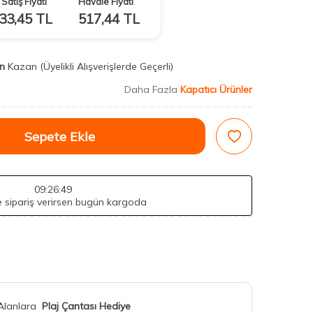
Satış Fiyatı
Havale Fiyatı
33,45
TL
517,44
TL
n
Kazan
(Üyelikli Alışverişlerde Geçerli)
Daha Fazla
Kapatıcı Ürünler
Sepete Ekle
09
:26
:47
de sipariş verirsen bugün kargoda
 Alanlara
Plaj Çantası Hediye