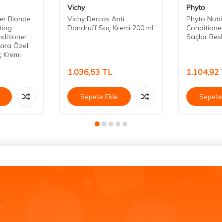
Vichy
Phyto
er Blonde
Vichy Dercos Anti
Phyto Nutr
ting
Dandruff Saç Kremi 200 ml
Conditione
nditioner
Saçlar Besl
lara Özel
ç Kremi
1.036,53
TL
1.104,92
Sepete Ekle
Sepete
.