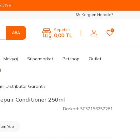
EDİYE
Kargom Nerede?
Sepetim
0
ARA
0,00
TL
0
Makyaj
Süpermarket
Petshop
Outlet
l
mi Distribütör Garantisi
epair Conditioner 250ml
Barkod:
5037156257281
rum Yap