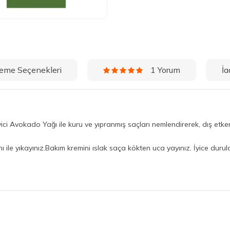
eme Seçenekleri
İa
1 Yorum
ci Avokado Yağı ile kuru ve yıpranmış saçları nemlendirerek, dış etke
ile yıkayınız.Bakım kremini ıslak saça kökten uca yayınız. İyice durula