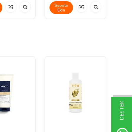
Sepete
Sep
Ekle
Ek
DESTEK