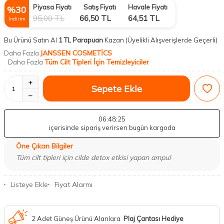
Piyasa Fiyatı
Satış Fiyatı
Havale Fiyatı
%
30
95,00
TL
66,50
TL
64,51
TL
İndirim
Bu Ürünü Satın Al
1 TL Parapuan
Kazan
(Üyelikli Alışverişlerde Geçerli)
JANSSEN COSMETİCS
Daha Fazla
Tüm Cilt Tipleri İçin Temizleyiciler
Daha Fazla
Sepete Ekle
06
:48
:24
içerisinde sipariş verirsen bugün kargoda
Öne Çıkan Bilgiler
Tüm cilt tipleri için cilde detox etkisi yapan ampul
Listeye Ekle
Fiyat Alarmı
2 Adet Güneş Ürünü Alanlara
Plaj Çantası Hediye