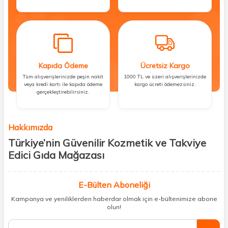
Kapıda Ödeme
Ücretsiz Kargo
Tüm alışverişlerinizde peşin nakit
1000 TL ve üzeri alışverişlerinizde
veya kredi kartı ile kapıda ödeme
kargo ücreti ödemezsiniz.
gerçekleştirebilirsiniz.
Hakkımızda
Türkiye’nin Güvenilir Kozmetik ve Takviye
Edici Gıda Mağazası
Güzellik, sağlık ve iyi hissetmek herkesin hakkı! Biz de bu vizyonla, hem
kişisel bakım hem de takviye edici gıda ürünlerini sizlerle
E-Bülten Aboneliği
buluşturuyoruz. Artık mağaza mağaza dolaşmanıza gerek yok;
Kampanya ve yeniliklerden haberdar olmak için e-bültenimize abone
ihtiyacınız olan her şeyi tek bir çatı altında topluyor ve kapınıza kadar
olun!
güvenle ulaştırıyoruz.
%100 orijinal kozmetik ve sağlık ürünleriyle güzelliğinizi tamamlayabilir,