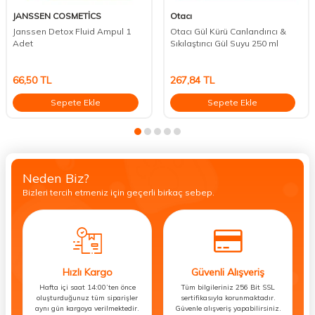
JANSSEN COSMETİCS
Otacı
Janssen Detox Fluid Ampul 1
Otacı Gül Kürü Canlandırıcı &
Adet
Sıkılaştırıcı Gül Suyu 250 ml
66,50
TL
267,84
TL
Sepete Ekle
Sepete Ekle
Neden Biz?
Bizleri tercih etmeniz için geçerli birkaç sebep.
Hızlı Kargo
Güvenli Alışveriş
Hafta içi saat 14:00’ten önce
Tüm bilgileriniz 256 Bit SSL
oluşturduğunuz tüm siparişler
sertifikasıyla korunmaktadır.
aynı gün kargoya verilmektedir.
Güvenle alışveriş yapabilirsiniz.