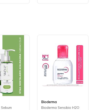
Bioderma
La Ro
m Sebum
Bioderma Sensibio H2O
La Ro