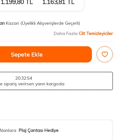
1.199,80
TL
1.163,81
TL
an
Kazan
(Üyelikli Alışverişlerde Geçerli)
Daha Fazla
Cilt Temizleyiciler
Sepete Ekle
20
:32
:52
de sipariş verirsen yarın kargoda
 Alanlara
Plaj Çantası Hediye