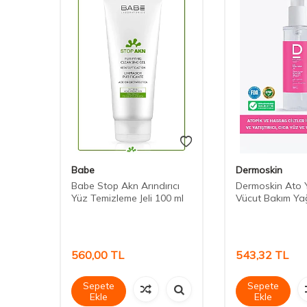
Babe
Dermoskin
izleme
Babe Stop Akn Arındırıcı
Dermoskin Ato 
Yüz Temizleme Jeli 100 ml
Vücut Bakım Yağ
560,00
TL
543,32
TL
Sepete
Sepete
Ekle
Ekle