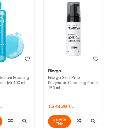
Filorga
Filorg
Sebium Foaming
Filorga Skin-Prep
Filor
eme Jeli 400 ml
Enzymatic Cleansing Foam
Clean
150 ml
L
1.343,30
TL
1.44
Sepete
Sep
Ekle
Ek