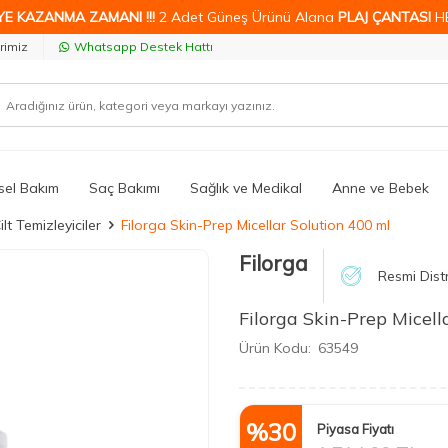
YE KAZANMA ZAMANI !!!
2 Adet Güneş Ürünü Alana
PLAJ ÇANTASI
H
rimiz
Whatsapp Destek Hattı
isel Bakım
Saç Bakımı
Sağlık ve Medikal
Anne ve Bebek
ilt Temizleyiciler
Filorga Skin-Prep Micellar Solution 400 ml
Filorga
Resmi Dist
Filorga Skin-Prep Micell
Ürün Kodu:
63549
%
30
Piyasa Fiyatı