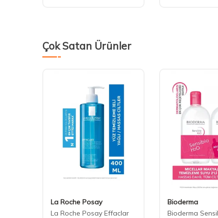
Çok Satan Ürünler
La Roche Posay
Bioderma
H2O
La Roche Posay Effaclar
Bioderma Sensi