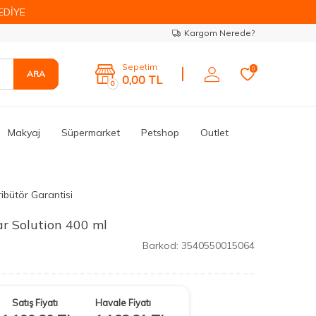
EDİYE
Kargom Nerede?
Sepetim
0
ARA
0,00
TL
0
Makyaj
Süpermarket
Petshop
Outlet
ribütör Garantisi
ar Solution 400 ml
Barkod:
3540550015064
Satış Fiyatı
Havale Fiyatı