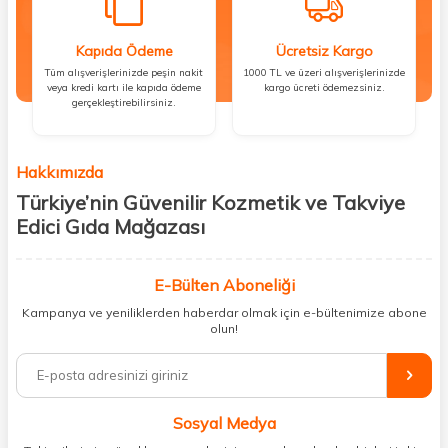
Kapıda Ödeme
Ücretsiz Kargo
Tüm alışverişlerinizde peşin nakit
1000 TL ve üzeri alışverişlerinizde
veya kredi kartı ile kapıda ödeme
kargo ücreti ödemezsiniz.
gerçekleştirebilirsiniz.
Hakkımızda
Türkiye’nin Güvenilir Kozmetik ve Takviye
Edici Gıda Mağazası
Güzellik, sağlık ve iyi hissetmek herkesin hakkı! Biz de bu vizyonla, hem
kişisel bakım hem de takviye edici gıda ürünlerini sizlerle
E-Bülten Aboneliği
buluşturuyoruz. Artık mağaza mağaza dolaşmanıza gerek yok;
Kampanya ve yeniliklerden haberdar olmak için e-bültenimize abone
ihtiyacınız olan her şeyi tek bir çatı altında topluyor ve kapınıza kadar
olun!
güvenle ulaştırıyoruz.
%100 orijinal kozmetik ve sağlık ürünleriyle güzelliğinizi tamamlayabilir,
vücudunuzu desteklemek için güvenilir takviye edici gıdalara
ulaşabilirsiniz. Cilt bakımından saç bakımına, makyajdan vitamin ve
Sosyal Medya
minerallere kadar binlerce ürünü uygun fiyat ve hızlı kargo avantajıyla