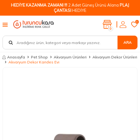
HEDİYE KAZANMA ZAMANI !!!
2 Adet Güneş Ürünü Alana
PLAJ
ÇANTASI
HEDİYE
0
0
ARA
Anasayfa
Pet Shop
Akvaryum Ürünleri
Akvaryum Dekor Ürünleri
Akvaryum Dekor Karides Evi