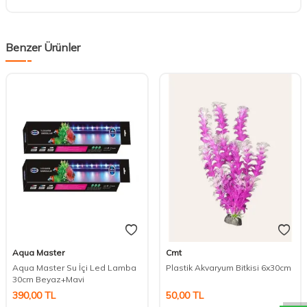
Benzer Ürünler
Aqua Master
Cmt
DESTEK
Aqua Master Su İçi Led Lamba
Plastik Akvaryum Bitkisi 6x30cm
30cm Beyaz+Mavi
390,00
TL
50,00
TL