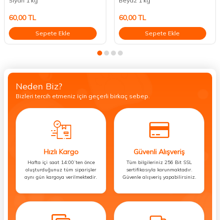
Siyah 1 kg
Beyaz 1 kg
60,00
TL
60,00
TL
Sepete Ekle
Sepete Ekle
Neden Biz?
Bizleri tercih etmeniz için geçerli birkaç sebep.
Hızlı Kargo
Güvenli Alışveriş
Hafta içi saat 14:00’ten önce
Tüm bilgileriniz 256 Bit SSL
oluşturduğunuz tüm siparişler
sertifikasıyla korunmaktadır.
aynı gün kargoya verilmektedir.
Güvenle alışveriş yapabilirsiniz.