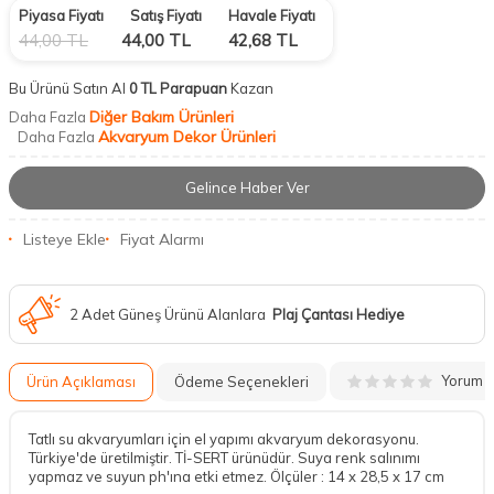
Piyasa Fiyatı
Satış Fiyatı
Havale Fiyatı
44,00
TL
44,00
TL
42,68
TL
Bu Ürünü Satın Al
0 TL Parapuan
Kazan
Diğer Bakım Ürünleri
Daha Fazla
Akvaryum Dekor Ürünleri
Daha Fazla
Gelince Haber Ver
Listeye Ekle
Fiyat Alarmı
2 Adet Güneş Ürünü Alanlara
Plaj Çantası Hediye
Yorum
Ürün Açıklaması
Ödeme Seçenekleri
Tatlı su akvaryumları için el yapımı akvaryum dekorasyonu.
Türkiye'de üretilmiştir. Tİ-SERT ürünüdür. Suya renk salınımı
yapmaz ve suyun ph'ına etki etmez. Ölçüler : 14 x 28,5 x 17 cm