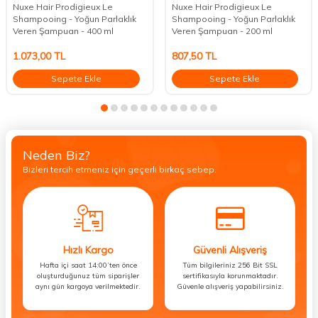
Nuxe Hair Prodigieux Le
Nuxe Hair Prodigieux Le
Shampooing - Yoğun Parlaklık
Shampooing - Yoğun Parlaklık
Veren Şampuan - 400 ml
Veren Şampuan - 200 ml
1.073,00
TL
807,50
TL
Sepete Ekle
Sepete Ekle
Neden Biz?
Bizleri tercih etmeniz için geçerli birkaç sebep.
Hızlı Kargo
Güvenli Alışveriş
Hafta içi saat 14:00’ten önce
Tüm bilgileriniz 256 Bit SSL
oluşturduğunuz tüm siparişler
sertifikasıyla korunmaktadır.
aynı gün kargoya verilmektedir.
Güvenle alışveriş yapabilirsiniz.