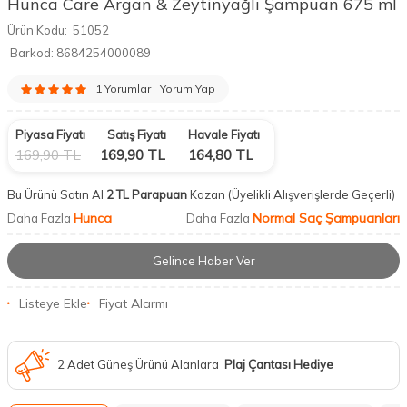
Hunca Care Argan & Zeytinyağlı Şampuan 675 ml
Ürün Kodu:
51052
Barkod:
8684254000089
1 Yorumlar
Yorum Yap
Piyasa Fiyatı
Satış Fiyatı
Havale Fiyatı
169,90
TL
169,90
TL
164,80
TL
Bu Ürünü Satın Al
2 TL Parapuan
Kazan
(Üyelikli Alışverişlerde Geçerli)
Hunca
Normal Saç Şampuanları
Daha Fazla
Daha Fazla
Gelince Haber Ver
Listeye Ekle
Fiyat Alarmı
2 Adet Güneş Ürünü Alanlara
Plaj Çantası Hediye