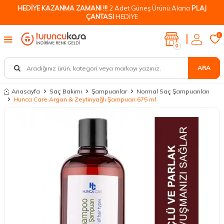
HEDİYE KAZANMA ZAMANI !!!
2 Adet Güneş Ürünü Alana
PLAJ
ÇANTASI
HEDİYE
0
0
ARA
Anasayfa
Saç Bakımı
Şampuanlar
Normal Saç Şampuanları
Hunca Care Argan & Zeytinyağlı Şampuan 675 ml