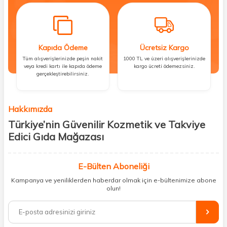
Kapıda Ödeme
Ücretsiz Kargo
Tüm alışverişlerinizde peşin nakit
1000 TL ve üzeri alışverişlerinizde
veya kredi kartı ile kapıda ödeme
kargo ücreti ödemezsiniz.
gerçekleştirebilirsiniz.
Hakkımızda
Türkiye’nin Güvenilir Kozmetik ve Takviye
Edici Gıda Mağazası
Güzellik, sağlık ve iyi hissetmek herkesin hakkı! Biz de bu vizyonla, hem
kişisel bakım hem de takviye edici gıda ürünlerini sizlerle
E-Bülten Aboneliği
buluşturuyoruz. Artık mağaza mağaza dolaşmanıza gerek yok;
Kampanya ve yeniliklerden haberdar olmak için e-bültenimize abone
ihtiyacınız olan her şeyi tek bir çatı altında topluyor ve kapınıza kadar
olun!
güvenle ulaştırıyoruz.
%100 orijinal kozmetik ve sağlık ürünleriyle güzelliğinizi tamamlayabilir,
vücudunuzu desteklemek için güvenilir takviye edici gıdalara