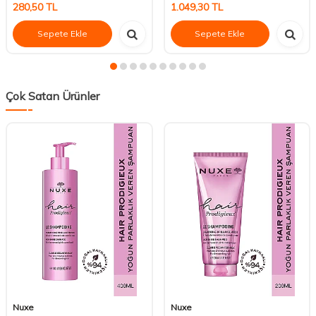
280,50
TL
1.049,30
TL
Sepete Ekle
Sepete Ekle
Çok Satan Ürünler
Nuxe
Nuxe