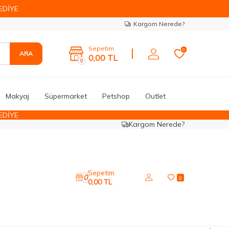
EDİYE
Kargom Nerede?
Sepetim
0
ARA
0,00
TL
0
Makyaj
Süpermarket
Petshop
Outlet
EDİYE
Kargom Nerede?
Sepetim
0
0
0,00
TL