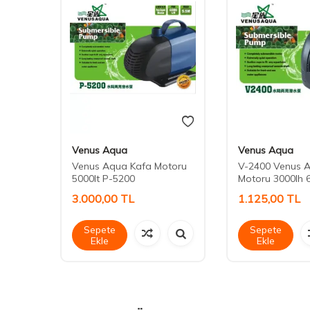
Venus Aqua
Venus Aqua
 Hava
Venus Aqua Kafa Motoru
V-2400 Venus 
5000lt P-5200
Motoru 3000lh 
3.000,00
TL
1.125,00
TL
Sepete
Sepete
Ekle
Ekle