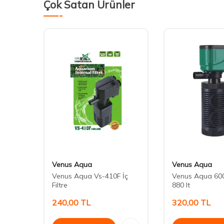
Çok Satan Ürünler
Venus Aqua
Venus Aqua
iltresi
Venus Aqua Vs-410F İç
Venus Aqua 6001
Filtre
880 lt
240,00
TL
320,00
TL