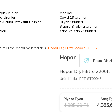
ğlık Ürünleri
Medikal
cı Ürünler
Covid 19 Ürünleri
vucular İnteksitit Ürünler
Hijyen Ürünleri
Sigara Bırakma Ürünleri
leri
Yara Ve Yanık Ürünleri
um Filtre-Motor ve Isıtıcılar
Hopar Dış Filitre 2200lt HF-3323
Hopar
Resmi Distr
Hopar Dış Filitre 2200l
Ürün Kodu:
PET-ST00043
Piyasa Fiyatı
Satış Fi
4.385,60
TL
4.385,