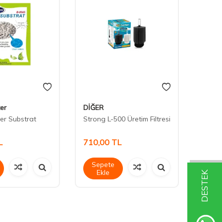
er
DİĞER
Venus
er Substrat
Strong L-500 Üretim Filtresi
Venus 
880 lt
L
710,00
TL
320,
Sepete
Sep
Ekle
Ek
DESTEK