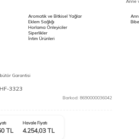
Anne 
Aromatik ve Bitkisel Yağlar
Ann
Eklem Sağlığı
Bibe
Horlama Önleyiciler
Siperlikler
İntim Ürünleri
ibütör Garantisi
t HF-3323
Barkod:
8690000036042
yatı
Havale Fiyatı
60
TL
4.254,03
TL