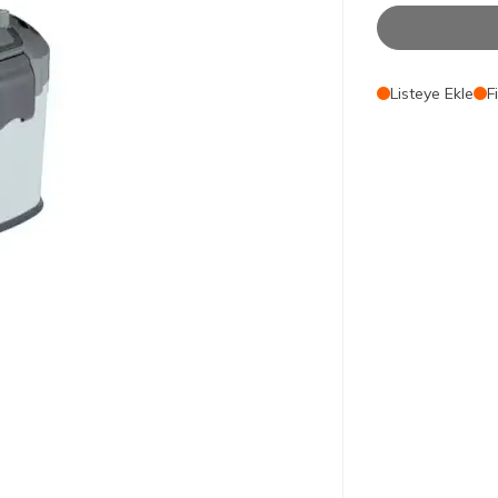
Listeye Ekle
F