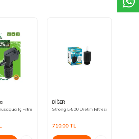
a
DİĞER
Venus
usaqua İç Filtre
Strong L-500 Üretim Filtresi
Venus
Filtre
L
710,00
TL
240,