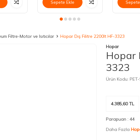
Sepete Ekle
Sepete
um Filtre-Motor ve Isıtıcılar
Hopar Dış Filitre 2200lt HF-3323
Hopar
Hopar D
3323
Ürün Kodu:
PET-
4.385,60
TL
Parapuan :
44
Daha Fazla
Hop