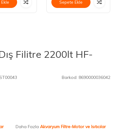
 Ekle
Sepete Ekle
Se
ış Filitre 2200lt HF-
ST00043
Barkod:
8690000036042
ar
Daha Fazla
Akvaryum Filtre-Motor ve Isıtıcılar