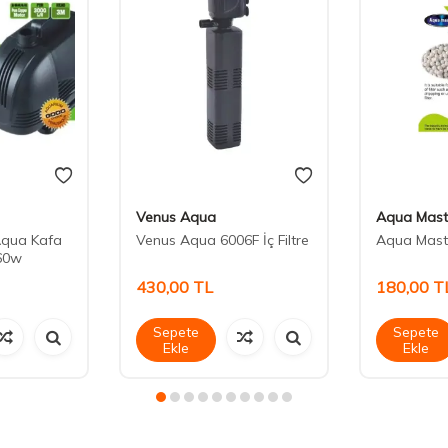
Venus Aqua
Aqua Mast
Aqua Kafa
Venus Aqua 6006F İç Filtre
Aqua Mast
60w
430,00
TL
180,00
T
Sepete
Sepete
Ekle
Ekle