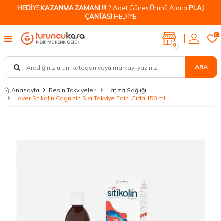
HEDİYE KAZANMA ZAMANI !!!
2 Adet Güneş Ürünü Alana
PLAJ
ÇANTASI
HEDİYE
0
0
ARA
Anasayfa
Besin Takviyeleri
Hafıza Sağlığı
Haver Sitikolin Cognizin Sıvı Takviye Edici Gıda 150 ml