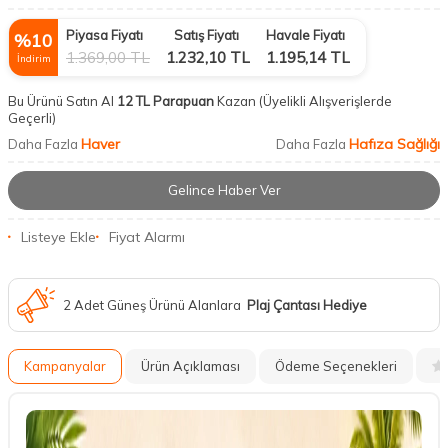
Piyasa Fiyatı
Satış Fiyatı
Havale Fiyatı
%
10
1.369,00
TL
1.232,10
TL
1.195,14
TL
İndirim
Bu Ürünü Satın Al
12 TL Parapuan
Kazan
(Üyelikli Alışverişlerde
Geçerli)
Haver
Hafıza Sağlığı
Daha Fazla
Daha Fazla
Gelince Haber Ver
Listeye Ekle
Fiyat Alarmı
2 Adet Güneş Ürünü Alanlara
Plaj Çantası Hediye
Kampanyalar
Ürün Açıklaması
Ödeme Seçenekleri