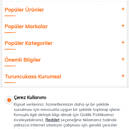
Siz de kendinizi yenilemek, sağlığınızı desteklemek ve güzelliğinize
Popüler Ürünler
değer katmak için bize katılın!
Popüler Markalar
Popüler Kategoriler
Önemli Bilgiler
Turuncukasa Kurumsal
Hızlı Erişim
Çerez Kullanımı
Kişisel verileriniz, hizmetlerimizin daha iyi bir şekilde
Uygulamalarımız
sunulması için mevzuata uygun bir şekilde toplanıp işlenir.
Konuyla ilgili detaylı bilgi almak için Gizlilik Politikamızı
inceleyebilirsiniz.
Reddet
seçeneğine tıklamanız halinde
yalnızca internet sitemizin çalışması için gerekli çerezler
Adres & İletişim