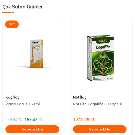
Çok Satan Ürünler
%
65
Koç İlaç
Nbt İlaç
Vitmix Focus 150 ml
Nbt Life Cognilife 60 Kapsül
157,47
TL
1.312,79
TL
449,90
TL
Sepete Ekle
Sepete Ekle