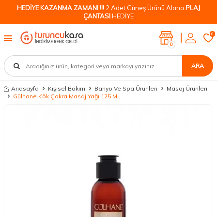
HEDİYE KAZANMA ZAMANI !!!
2 Adet Güneş Ürünü Alana
PLAJ
ÇANTASI
HEDİYE
0
0
ARA
Anasayfa
Kişisel Bakım
Banyo Ve Spa Ürünleri
Masaj Ürünleri
Gülhane Kök Çakra Masaj Yağı 125 ML