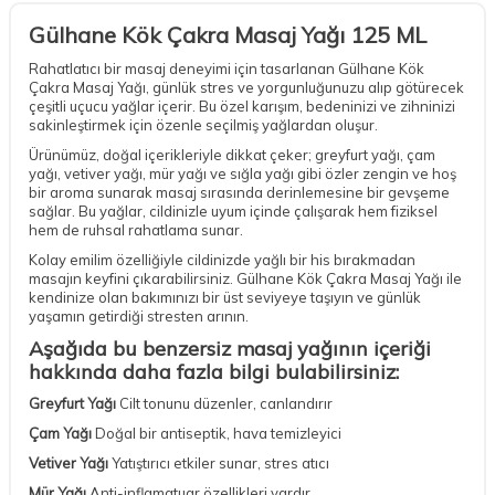
Gülhane Kök Çakra Masaj Yağı 125 ML
Rahatlatıcı bir masaj deneyimi için tasarlanan Gülhane Kök
Çakra Masaj Yağı, günlük stres ve yorgunluğunuzu alıp götürecek
çeşitli uçucu yağlar içerir. Bu özel karışım, bedeninizi ve zihninizi
sakinleştirmek için özenle seçilmiş yağlardan oluşur.
Ürünümüz, doğal içerikleriyle dikkat çeker; greyfurt yağı, çam
yağı, vetiver yağı, mür yağı ve sığla yağı gibi özler zengin ve hoş
bir aroma sunarak masaj sırasında derinlemesine bir gevşeme
sağlar. Bu yağlar, cildinizle uyum içinde çalışarak hem fiziksel
hem de ruhsal rahatlama sunar.
Kolay emilim özelliğiyle cildinizde yağlı bir his bırakmadan
masajın keyfini çıkarabilirsiniz. Gülhane Kök Çakra Masaj Yağı ile
kendinize olan bakımınızı bir üst seviyeye taşıyın ve günlük
yaşamın getirdiği stresten arının.
Aşağıda bu benzersiz masaj yağının içeriği
hakkında daha fazla bilgi bulabilirsiniz:
Greyfurt Yağı
Cilt tonunu düzenler, canlandırır
Çam Yağı
Doğal bir antiseptik, hava temizleyici
Vetiver Yağı
Yatıştırıcı etkiler sunar, stres atıcı
Mür Yağı
Anti-inflamatuar özellikleri vardır