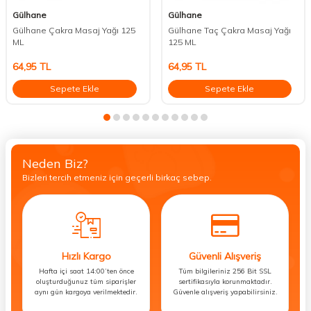
Gülhane
Gülhane
Gülhane Çakra Masaj Yağı 125
Gülhane Taç Çakra Masaj Yağı
ML
125 ML
64,95
TL
64,95
TL
Sepete Ekle
Sepete Ekle
Neden Biz?
Bizleri tercih etmeniz için geçerli birkaç sebep.
Hızlı Kargo
Güvenli Alışveriş
Hafta içi saat 14:00’ten önce
Tüm bilgileriniz 256 Bit SSL
oluşturduğunuz tüm siparişler
sertifikasıyla korunmaktadır.
aynı gün kargoya verilmektedir.
Güvenle alışveriş yapabilirsiniz.