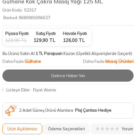
Gülhane Kök Çakra Masaj Yağı 125 ML
Ürün Kodu:
52317
Barkod:
8680865086627
Piyasa Fiyatı
Satış Fiyatı
Havale Fiyatı
129,90
TL
129,90
TL
126,00
TL
Bu Ürünü Satın Al
1 TL Parapuan
Kazan
(Üyelikli Alışverişlerde Geçerli)
Gülhane
Masaj Ürünleri
Daha Fazla
Daha Fazla
Gelince Haber Ver
Listeye Ekle
Fiyat Alarmı
2 Adet Güneş Ürünü Alanlara
Plaj Çantası Hediye
Yorum
Ürün Açıklaması
Ödeme Seçenekleri