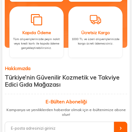
Kapıda Ödeme
Ücretsiz Kargo
Tüm alışverişlerinizde peşin nakit
1000 TL ve üzeri alışverişlerinizde
veya kredi kartı ile kapıda ödeme
kargo ücreti ödemezsiniz.
gerçekleştirebilirsiniz.
Hakkımızda
Türkiye’nin Güvenilir Kozmetik ve Takviye
Edici Gıda Mağazası
Güzellik, sağlık ve iyi hissetmek herkesin hakkı! Biz de bu vizyonla, hem
kişisel bakım hem de takviye edici gıda ürünlerini sizlerle
E-Bülten Aboneliği
buluşturuyoruz. Artık mağaza mağaza dolaşmanıza gerek yok;
Kampanya ve yeniliklerden haberdar olmak için e-bültenimize abone
ihtiyacınız olan her şeyi tek bir çatı altında topluyor ve kapınıza kadar
olun!
güvenle ulaştırıyoruz.
%100 orijinal kozmetik ve sağlık ürünleriyle güzelliğinizi tamamlayabilir,