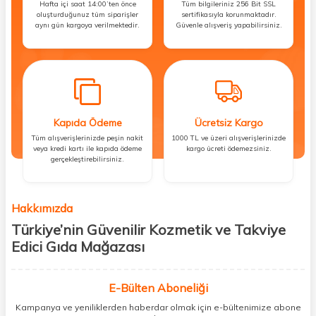
Hafta içi saat 14:00’ten önce
Tüm bilgileriniz 256 Bit SSL
oluşturduğunuz tüm siparişler
sertifikasıyla korunmaktadır.
aynı gün kargoya verilmektedir.
Güvenle alışveriş yapabilirsiniz.
Kapıda Ödeme
Ücretsiz Kargo
Tüm alışverişlerinizde peşin nakit
1000 TL ve üzeri alışverişlerinizde
veya kredi kartı ile kapıda ödeme
kargo ücreti ödemezsiniz.
gerçekleştirebilirsiniz.
Hakkımızda
Türkiye’nin Güvenilir Kozmetik ve Takviye
Edici Gıda Mağazası
Güzellik, sağlık ve iyi hissetmek herkesin hakkı! Biz de bu vizyonla, hem
kişisel bakım hem de takviye edici gıda ürünlerini sizlerle
E-Bülten Aboneliği
buluşturuyoruz. Artık mağaza mağaza dolaşmanıza gerek yok;
Kampanya ve yeniliklerden haberdar olmak için e-bültenimize abone
ihtiyacınız olan her şeyi tek bir çatı altında topluyor ve kapınıza kadar