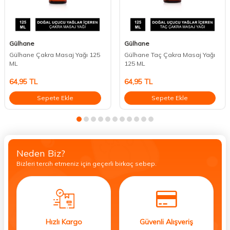
Gülhane
Gülhane
Gülhane Çakra Masaj Yağı 125
Gülhane Taç Çakra Masaj Yağı
ML
125 ML
64,95
TL
64,95
TL
Sepete Ekle
Sepete Ekle
Neden Biz?
Bizleri tercih etmeniz için geçerli birkaç sebep.
Hızlı Kargo
Güvenli Alışveriş