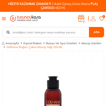
HEDİYE KAZANMA ZAMANI !!!
2 Adet Güneş Ürünü Alana
PLAJ
ÇANTASI
HEDİYE
0
0
ARA
Anasayfa
Kişisel Bakım
Banyo Ve Spa Ürünleri
Masaj Ürünleri
Gülhane Boğaz Çakra Masaj Yağı 250 ML