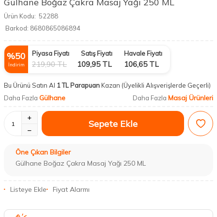
Gülhane Boğaz Çakra Masaj Yağı 250 ML
Ürün Kodu:
52288
Barkod:
8680865086894
Piyasa Fiyatı
Satış Fiyatı
Havale Fiyatı
%
50
219,90
TL
109,95
TL
106,65
TL
İndirim
Bu Ürünü Satın Al
1 TL Parapuan
Kazan
(Üyelikli Alışverişlerde Geçerli)
Gülhane
Masaj Ürünleri
Daha Fazla
Daha Fazla
Sepete Ekle
Öne Çıkan Bilgiler
Gülhane Boğaz Çakra Masaj Yağı 250 ML
Listeye Ekle
Fiyat Alarmı