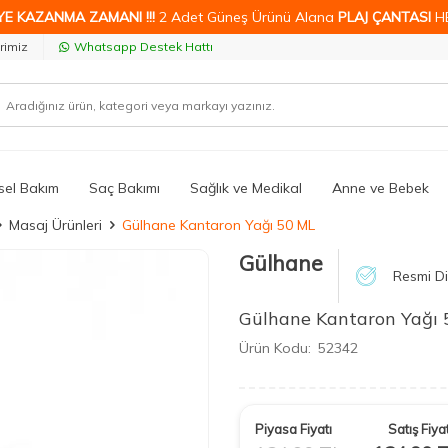
YE KAZANMA ZAMANI !!!
2 Adet Güneş Ürünü Alana
PLAJ ÇANTASI
H
rimiz
Whatsapp Destek Hattı
isel Bakım
Saç Bakımı
Sağlık ve Medikal
Anne ve Bebek
Masaj Ürünleri
Gülhane Kantaron Yağı 50 ML
Gülhane
Resmi Di
Gülhane Kantaron Yağı
Ürün Kodu:
52342
Piyasa Fiyatı
Satış Fiyat