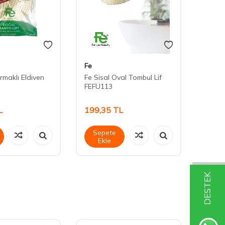
Fe
Fe
rmaklı Eldiven
Fe Sisal Oval Tombul Lif
Fe Sis
FEFU113
Bandı
L
199,35
TL
252,
Sepete
Sep
Ekle
Ek
DESTEK