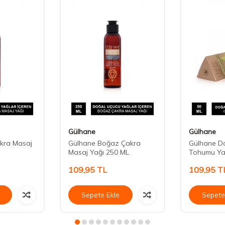
Gülhane
Gülhane
kra Masaj
Gülhane Boğaz Çakra
Gülhane Do
Masaj Yağı 250 ML
Tohumu Yağ
109,95
TL
109,95
T
Sepete Ekle
Sepete