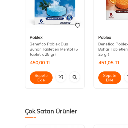
Poblex
Poblex
 Masaj
Benefico Poblex Duş
Benefico Poble
Buhar Tabletleri Mentol (6
Buhar Tabletleri
tablet x 25 gr)
25 gr)
450,00
TL
451,05
TL
Sepete
Sepete
Ekle
Ekle
Çok Satan Ürünler