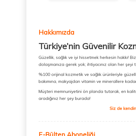
Hakkımızda
Türkiye’nin Güvenilir Koz
Güzellik, sağlık ve iyi hissetmek herkesin hakkı! 
dolaşmanıza gerek yok; ihtiyacınız olan her şeyi t
%100 orijinal kozmetik ve sağlık ürünleriyle güzell
bakımına, makyajdan vitamin ve minerallere kadar 
Müşteri memnuniyetini ön planda tutarak, en kaliteli
aradığınız her şey burada!
Siz de kendin
E-Bülten Aboneliği