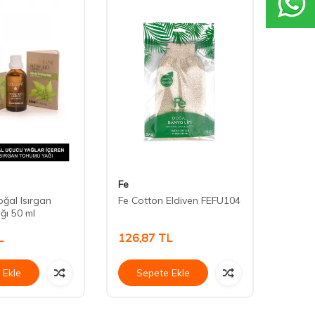
Fe
Fe
ğal Isırgan
Fe Cotton Eldiven FEFU104
Fe Lo
ı 50 ml
FEFU1
L
126,87
TL
128,
 Ekle
Sepete Ekle
Se