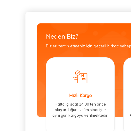
Neden Biz?
Bizleri tercih etmeniz için geçerli birkaç sebep
Hızlı Kargo
Hafta içi saat 14:00’ten önce
oluşturduğunuz tüm siparişler
aynı gün kargoya verilmektedir.