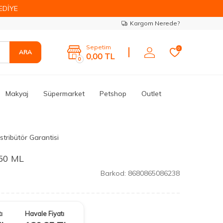
EDİYE
Kargom Nerede?
Sepetim
0
ARA
0,00
TL
0
Makyaj
Süpermarket
Petshop
Outlet
stribütör Garantisi
 50 ML
Barkod:
8680865086238
ı
Havale Fiyatı