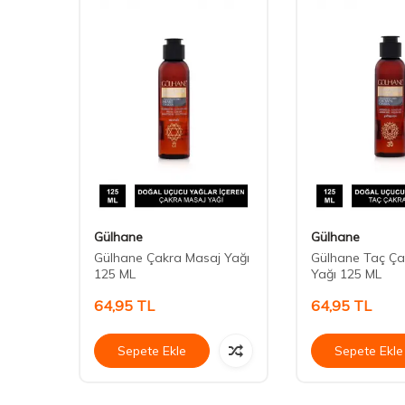
Gülhane
Gülhane
t Lifi
Gülhane Çakra Masaj Yağı
Gülhane Taç Ça
125 ML
Yağı 125 ML
64,95
TL
64,95
TL
Sepete Ekle
Sepete Ekle