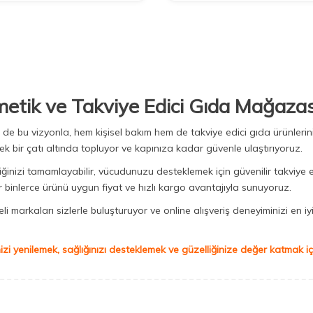
metik ve Takviye Edici Gıda Mağazas
Biz de bu vizyonla, hem kişisel bakım hem de takviye edici gıda ürünler
ek bir çatı altında topluyor ve kapınıza kadar güvenle ulaştırıyoruz.
iğinizi tamamlayabilir, vücudunuzu desteklemek için güvenilir takviye e
binlerce ürünü uygun fiyat ve hızlı kargo avantajıyla sunuyoruz.
 markaları sizlerle buluşturuyor ve online alışveriş deneyiminizi en iyi 
izi yenilemek, sağlığınızı desteklemek ve güzelliğinize değer katmak için