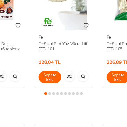
Fe
Fe
x Duş
Fe Sisal Ped Yüz Vücut Lifi
Fe Sisal Pa
 (6 tablet x
FEFU101
FEFU105
128,04
TL
226,89
T
Sepete
Sepete
Ekle
Ekle