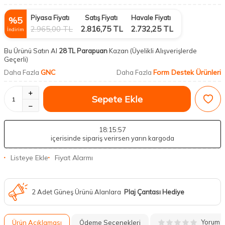
Piyasa Fiyatı
Satış Fiyatı
Havale Fiyatı
%
5
2.965,00
TL
2.816,75
TL
2.732,25
TL
İndirim
Bu Ürünü Satın Al
28 TL Parapuan
Kazan
(Üyelikli Alışverişlerde
Geçerli)
GNC
Form Destek Ürünleri
Daha Fazla
Daha Fazla
Sepete Ekle
18
:15
:56
içerisinde sipariş verirsen yarın kargoda
Listeye Ekle
Fiyat Alarmı
2 Adet Güneş Ürünü Alanlara
Plaj Çantası Hediye
Yorum
Ürün Açıklaması
Ödeme Seçenekleri