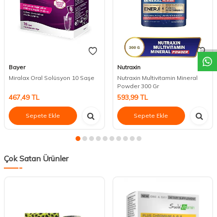
DESTEK
Bayer
Nutraxin
Miralax Oral Solüsyon 10 Saşe
Nutraxin Multivitamin Mineral
Powder 300 Gr
467,49
TL
593,99
TL
Sepete Ekle
Sepete Ekle
Çok Satan Ürünler