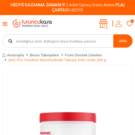
HEDİYE KAZANMA ZAMANI !!!
2 Adet Güneş Ürünü Alana
PLAJ
ÇANTASI
HEDİYE
0
0
ARA
Anasayfa
Besin Takviyeleri
Form Destek Ürünleri
GNC Pro Creatine Monohydrate Takviye Edici Gıda 255 g