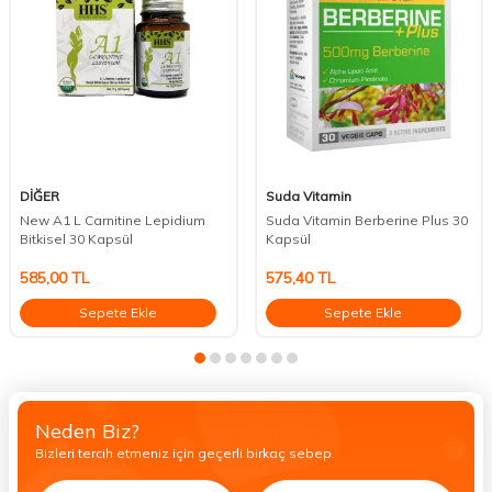
DİĞER
Suda Vitamin
New A1 L Carnitine Lepidium
Suda Vitamin Berberine Plus 30
Bitkisel 30 Kapsül
Kapsül
585,00
TL
575,40
TL
Sepete Ekle
Sepete Ekle
Neden Biz?
Bizleri tercih etmeniz için geçerli birkaç sebep.