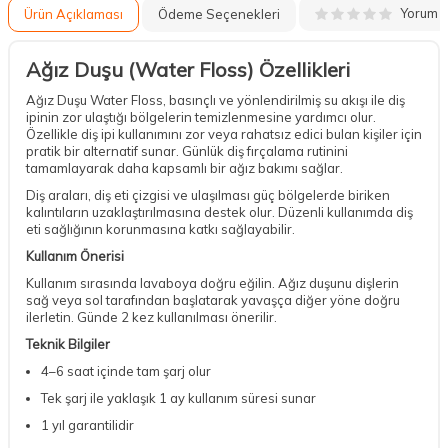
Yorum
Ürün Açıklaması
Ödeme Seçenekleri
Ağız Duşu (Water Floss) Özellikleri
Ağız Duşu Water Floss, basınçlı ve yönlendirilmiş su akışı ile diş
ipinin zor ulaştığı bölgelerin temizlenmesine yardımcı olur.
Özellikle diş ipi kullanımını zor veya rahatsız edici bulan kişiler için
pratik bir alternatif sunar. Günlük diş fırçalama rutinini
tamamlayarak daha kapsamlı bir ağız bakımı sağlar.
Diş araları, diş eti çizgisi ve ulaşılması güç bölgelerde biriken
kalıntıların uzaklaştırılmasına destek olur. Düzenli kullanımda diş
eti sağlığının korunmasına katkı sağlayabilir.
Kullanım Önerisi
Kullanım sırasında lavaboya doğru eğilin. Ağız duşunu dişlerin
sağ veya sol tarafından başlatarak yavaşça diğer yöne doğru
ilerletin. Günde 2 kez kullanılması önerilir.
Teknik Bilgiler
4–6 saat içinde tam şarj olur
Tek şarj ile yaklaşık 1 ay kullanım süresi sunar
1 yıl garantilidir