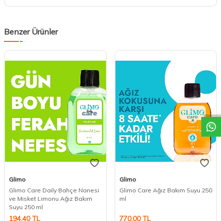
Benzer Ürünler
DESTEK
Glimo
Glimo
Glimo Care Daily Bahçe Nanesi
Glimo Care Ağız Bakım Suyu 250
ve Misket Limonu Ağız Bakım
ml
Suyu 250 ml
194,40
TL
770,00
TL