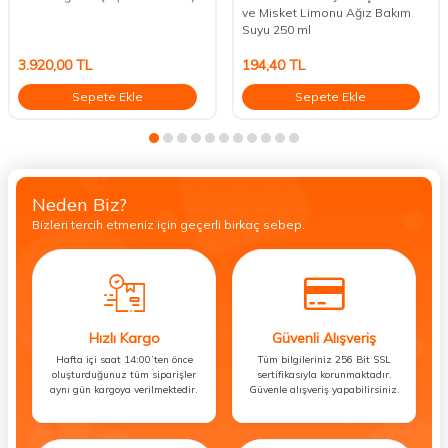
ve Misket Limonu Ağız Bakım
Suyu 250 ml
3.920,00
TL
194,40
TL
Sepete Ekle
Sepete Ekle
Neden Biz?
Bizleri tercih etmeniz için geçerli birkaç sebep.
Hızlı Kargo
Güvenli Alışveriş
Hafta içi saat 14:00’ten önce
Tüm bilgileriniz 256 Bit SSL
oluşturduğunuz tüm siparişler
sertifikasıyla korunmaktadır.
aynı gün kargoya verilmektedir.
Güvenle alışveriş yapabilirsiniz.