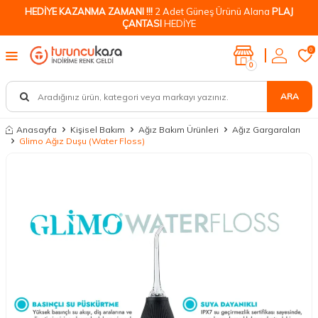
HEDİYE KAZANMA ZAMANI !!!
2 Adet Güneş Ürünü Alana
PLAJ
ÇANTASI
HEDİYE
0
0
ARA
Anasayfa
Kişisel Bakım
Ağız Bakım Ürünleri
Ağız Gargaraları
Glimo Ağız Duşu (Water Floss)