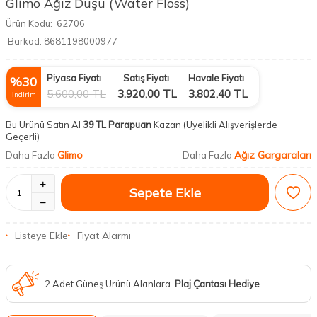
Glimo Ağız Duşu (Water Floss)
Ürün Kodu:
62706
Barkod:
8681198000977
Piyasa Fiyatı
Satış Fiyatı
Havale Fiyatı
%
30
5.600,00
TL
3.920,00
TL
3.802,40
TL
İndirim
Bu Ürünü Satın Al
39 TL Parapuan
Kazan
(Üyelikli Alışverişlerde
Geçerli)
Glimo
Ağız Gargaraları
Daha Fazla
Daha Fazla
Sepete Ekle
Listeye Ekle
Fiyat Alarmı
2 Adet Güneş Ürünü Alanlara
Plaj Çantası Hediye