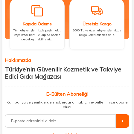
Kapıda Ödeme
Ücretsiz Kargo
Tüm alışverişlerinizde peşin nakit
1000 TL ve üzeri alışverişlerinizde
veya kredi kartı ile kapıda ödeme
kargo ücreti ödemezsiniz.
gerçekleştirebilirsiniz.
Hakkımızda
Türkiye’nin Güvenilir Kozmetik ve Takviye
Edici Gıda Mağazası
Güzellik, sağlık ve iyi hissetmek herkesin hakkı! Biz de bu vizyonla, hem
kişisel bakım hem de takviye edici gıda ürünlerini sizlerle
E-Bülten Aboneliği
buluşturuyoruz. Artık mağaza mağaza dolaşmanıza gerek yok;
Kampanya ve yeniliklerden haberdar olmak için e-bültenimize abone
ihtiyacınız olan her şeyi tek bir çatı altında topluyor ve kapınıza kadar
olun!
güvenle ulaştırıyoruz.
%100 orijinal kozmetik ve sağlık ürünleriyle güzelliğinizi tamamlayabilir,
vücudunuzu desteklemek için güvenilir takviye edici gıdalara
ulaşabilirsiniz. Cilt bakımından saç bakımına, makyajdan vitamin ve