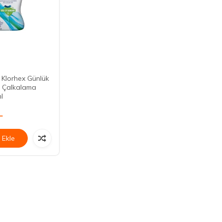
Klorhex Günlük
z Çalkalama
l
L
 Ekle