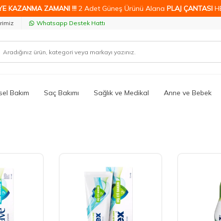
YE KAZANMA ZAMANI !!!
2 Adet Güneş Ürünü Alana
PLAJ ÇANTASI
H
rimiz
Whatsapp Destek Hattı
isel Bakım
Saç Bakımı
Sağlık ve Medikal
Anne ve Bebek