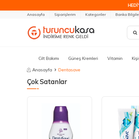
HEDİ
Anasayfa
Siparişlerim
Kategoriler
Banka Bilgile
Cilt Bakımı
Güneş Kremleri
Vitamin
Kiş
Anasayfa
Dentasave
Çok Satanlar