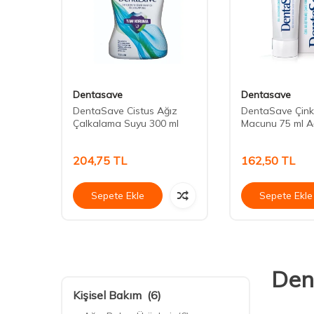
Dentasave
Dentasave
DentaSave Cistus Ağız
DentaSave Çink
Çalkalama Suyu 300 ml
Macunu 75 ml A
204,75
TL
162,50
TL
Sepete Ekle
Sepete Ekle
Den
Kişisel Bakım
(6)