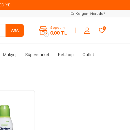
EDİYE
Kargom Nerede?
Sepetim
0
ARA
0,00
TL
0
Makyaj
Süpermarket
Petshop
Outlet