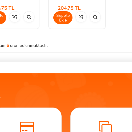
,75
TL
204,75
TL
te
Sepete
e
Ekle
lam
6
ürün bulunmaktadır.
.