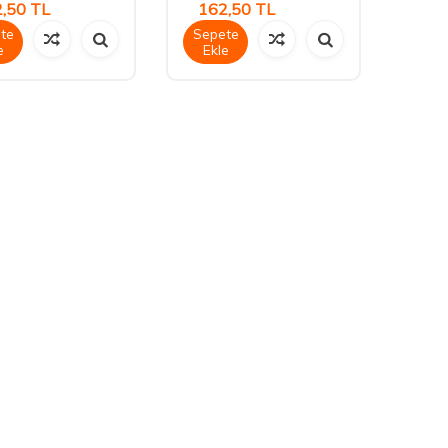
,50
TL
162,50
TL
te
Sepete
e
Ekle