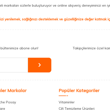
 markaları sizlerle buluşturuyor ve online alışveriş deneyiminizi en iyi 
izi yenilemek, sağlığınızı desteklemek ve güzelliğinize değer katmak için
-bültenimize abone olun!
Takipçilerimize özel ka
ler Markalar
Popüler Kategoriler
che Posay
Vitaminler
care
Cilt Temizleme Ürünleri