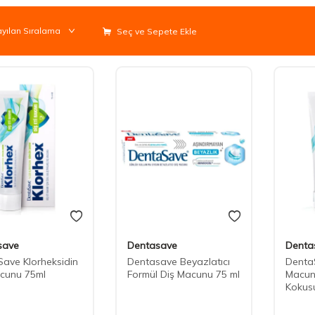
Seç ve Sepete Ekle
save
Dentasave
Denta
ave Klorheksidin
Dentasave Beyazlatıcı
Denta
cunu 75ml
Formül Diş Macunu 75 ml
Macun
Kokus