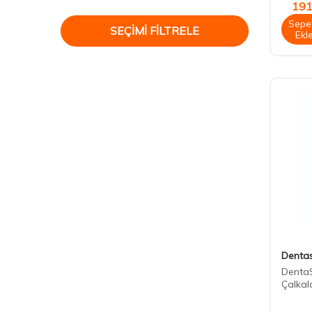
191
Sepe
SEÇIMI FILTRELE
Ekl
Denta
DentaS
Çalkal