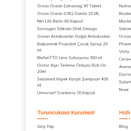
Orzax Ocean Extramag 90 Tablet
Nutra
Orzax Ocean D3K2 Damla 20 ML
Biode
Nbt Life Berliv 60 Kapsül
Muste
Sorvagen Sitikolin DHA Omega
Seba
Ocean Astaksantin Doğal Antioksidan
Orzax
Balparmak Propolisli Çocuk Spreyi 20
Pharm
ml
Vichy
BlefariTTO Lens Solüsyonu 360 ml
Cerav
Driclor Aşırı Terleme Önleyici Roll-On
Avene
20ml
Ducra
Sebamed Kepek Karşıtı Şampuan 400
Solan
ml
Nuxe
Urinonvef Cranberry 30 Kapsül
Turuncukasa Kurumsal
Hızlı
Giriş Yap
Blog