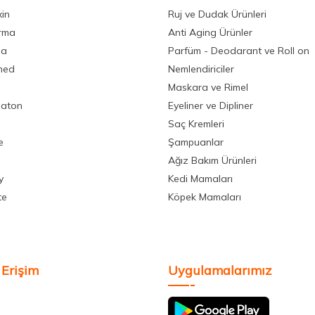
xin
Ruj ve Dudak Ürünleri
rma
Anti Aging Ürünler
la
Parfüm - Deodarant ve Roll on
med
Nemlendiriciler
Maskara ve Rimel
aton
Eyeliner ve Dipliner
Saç Kremleri
e
Şampuanlar
Ağız Bakım Ürünleri
y
Kedi Mamaları
te
Köpek Mamaları
 Erişim
Uygulamalarımız