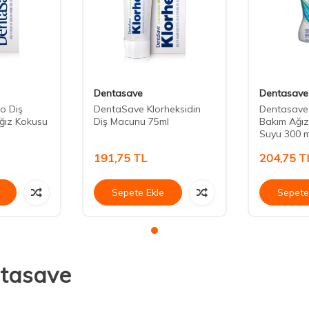
Dentasave
Dentasave
o Diş
DentaSave Klorheksidin
Dentasave 
ğız Kokusu
Diş Macunu 75ml
Bakım Ağı
Suyu 300 m
191,75
TL
204,75
T
Sepete Ekle
Sepete
tasave