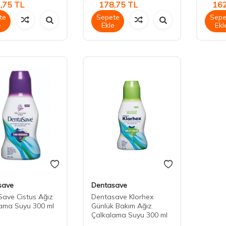
,75
TL
178,75
TL
162
te
Sepete
Sepe
e
Ekle
Ekl
save
Dentasave
ave Cistus Ağız
Dentasave Klorhex
ama Suyu 300 ml
Günlük Bakım Ağız
Çalkalama Suyu 300 ml