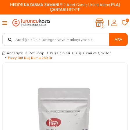
HEDİYE KAZANMA ZAMANI !!!
2 Adet Güneş Ürünü Alana
PLAJ
ÇANTASI
HEDİYE
0
0
ARA
Anasayfa
Pet Shop
Kuş Ürünleri
Kuş Kumu ve Çakıllar
Fizzy Grit Kuş Kumu 250 Gr