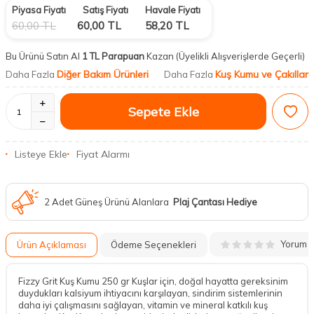
Piyasa Fiyatı
Satış Fiyatı
Havale Fiyatı
60,00
TL
60,00
TL
58,20
TL
Bu Ürünü Satın Al
1 TL Parapuan
Kazan
(Üyelikli Alışverişlerde Geçerli)
Diğer Bakım Ürünleri
Kuş Kumu ve Çakıllar
Daha Fazla
Daha Fazla
Sepete Ekle
Listeye Ekle
Fiyat Alarmı
2 Adet Güneş Ürünü Alanlara
Plaj Çantası Hediye
Yorum
Ürün Açıklaması
Ödeme Seçenekleri
Fizzy Grit Kuş Kumu 250 gr Kuşlar için, doğal hayatta gereksinim
duydukları kalsiyum ihtiyacını karşılayan, sindirim sistemlerinin
daha iyi çalışmasını sağlayan, vitamin ve mineral katkılı kuş