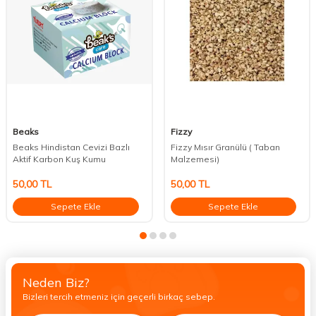
Beaks
Fizzy
Beaks Hindistan Cevizi Bazlı
Fizzy Mısır Granülü ( Taban
Aktif Karbon Kuş Kumu
Malzemesi)
50,00
TL
50,00
TL
Sepete Ekle
Sepete Ekle
Neden Biz?
Bizleri tercih etmeniz için geçerli birkaç sebep.