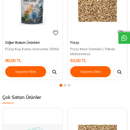
DESTEK
Diğer Bakım Ürünleri
Fizzy
Fizzy Kuş Kumu Anosonlu 250Gr
Fizzy Mısır Granülü ( Taban
Malzemesi)
80,00
TL
50,00
TL
Sepete Ekle
Sepete Ekle
Çok Satan Ürünler