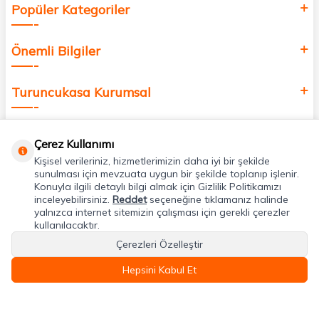
Popüler Kategoriler
Önemli Bilgiler
Turuncukasa Kurumsal
Hızlı Erişim
Çerez Kullanımı
Kişisel verileriniz, hizmetlerimizin daha iyi bir şekilde
Uygulamalarımız
sunulması için mevzuata uygun bir şekilde toplanıp işlenir.
Konuyla ilgili detaylı bilgi almak için Gizlilik Politikamızı
inceleyebilirsiniz.
Reddet
seçeneğine tıklamanız halinde
yalnızca internet sitemizin çalışması için gerekli çerezler
Adres & İletişim
kullanılacaktır.
Çerezleri Özelleştir
Hepsini Kabul Et