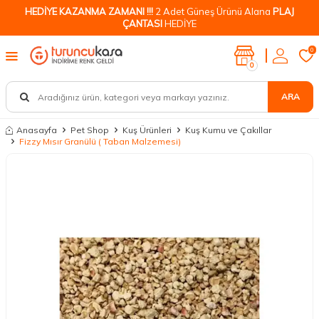
HEDİYE KAZANMA ZAMANI !!!
2 Adet Güneş Ürünü Alana
PLAJ
ÇANTASI
HEDİYE
0
0
ARA
Anasayfa
Pet Shop
Kuş Ürünleri
Kuş Kumu ve Çakıllar
Fizzy Mısır Granülü ( Taban Malzemesi)