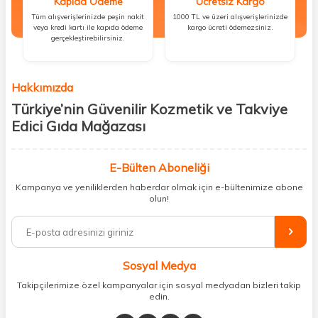
Kapıda Ödeme
Ücretsiz Kargo
Tüm alışverişlerinizde peşin nakit
1000 TL ve üzeri alışverişlerinizde
veya kredi kartı ile kapıda ödeme
kargo ücreti ödemezsiniz.
gerçekleştirebilirsiniz.
Hakkımızda
Türkiye’nin Güvenilir Kozmetik ve Takviye
Edici Gıda Mağazası
Güzellik, sağlık ve iyi hissetmek herkesin hakkı! Biz de bu vizyonla, hem
kişisel bakım hem de takviye edici gıda ürünlerini sizlerle
E-Bülten Aboneliği
buluşturuyoruz. Artık mağaza mağaza dolaşmanıza gerek yok;
Kampanya ve yeniliklerden haberdar olmak için e-bültenimize abone
ihtiyacınız olan her şeyi tek bir çatı altında topluyor ve kapınıza kadar
olun!
güvenle ulaştırıyoruz.
%100 orijinal kozmetik ve sağlık ürünleriyle güzelliğinizi tamamlayabilir,
vücudunuzu desteklemek için güvenilir takviye edici gıdalara
ulaşabilirsiniz. Cilt bakımından saç bakımına, makyajdan vitamin ve
Sosyal Medya
minerallere kadar binlerce ürünü uygun fiyat ve hızlı kargo avantajıyla
sunuyoruz.
Takipçilerimize özel kampanyalar için sosyal medyadan bizleri takip
edin.
Müşteri memnuniyetini ön planda tutarak, en kaliteli markaları sizlerle