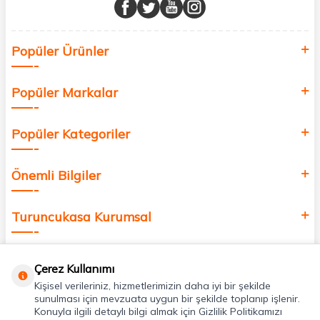
buluşturuyor ve online alışveriş deneyiminizi en iyi hale getiriyoruz.
Sağlık, güzellik ve iyi yaşam için aradığınız her şey burada!
Siz de kendinizi yenilemek, sağlığınızı desteklemek ve güzelliğinize
Popüler Ürünler
değer katmak için bize katılın!
Popüler Markalar
Popüler Kategoriler
Önemli Bilgiler
Turuncukasa Kurumsal
Hızlı Erişim
Çerez Kullanımı
Kişisel verileriniz, hizmetlerimizin daha iyi bir şekilde
Uygulamalarımız
sunulması için mevzuata uygun bir şekilde toplanıp işlenir.
Konuyla ilgili detaylı bilgi almak için Gizlilik Politikamızı