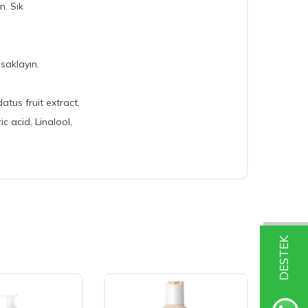
n. Sık
saklayın.
tus fruit extract,
c acid, Linalool,
DESTEK