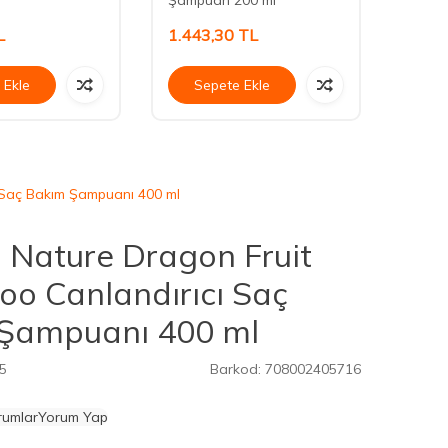
L
1.443,30
TL
719,
 Ekle
Sepete Ekle
Se
ı Saç Bakım Şampuanı 400 ml
n Nature Dragon Fruit
o Canlandırıcı Saç
Şampuanı 400 ml
5
Barkod:
708002405716
rumlar
Yorum Yap