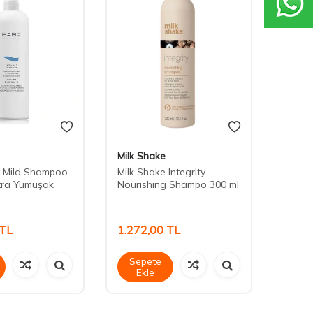
Milk Shake
REF
a Mild Shampoo
Milk Shake IntegrIty
REF D
tra Yumuşak
Nourıshıng Shampo 300 ml
İçin A
600 m
TL
1.272,00
TL
1.70
Sepete
Sep
Ekle
Ek