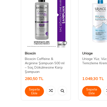
Bioxcin
Uriage
lanım
Bioxcin Caffeine &
Uriage Yüz, Vüc
Arginine Şampuan 500 ml
Temizleme Krem
– Saç Dökülmesine Karşı
Şampuan
280,50
TL
1.049,30
TL
Sepete
Sepete
Ekle
Ekle