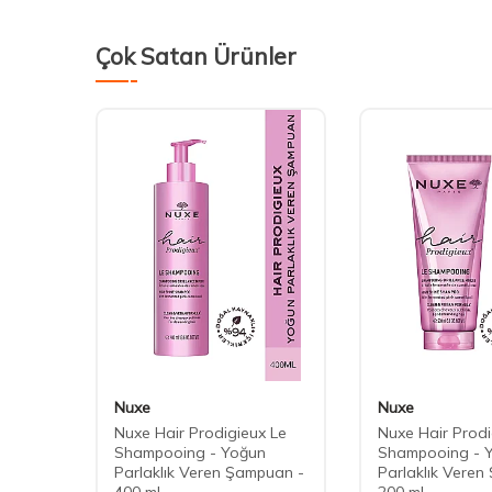
Çok Satan Ürünler
Nuxe
Nuxe
lanım
Nuxe Hair Prodigieux Le
Nuxe Hair Prodi
Shampooing - Yoğun
Shampooing - 
Parlaklık Veren Şampuan -
Parlaklık Veren
400 ml
200 ml