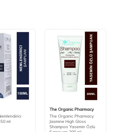
The Organic Pharmacy
Phyto
emlendirici
The Organic Pharmacy
Phyto
50 ml
Jasmine High Gloss
Shamp
Shampoo Yasemin Özlü
Şampu
Şampuan 200 ml