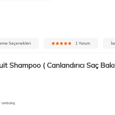
eme Seçenekleri
İa
1 Yorum
ruit Shampoo ( Canlandırıcı Saç Ba
r ambalaj.