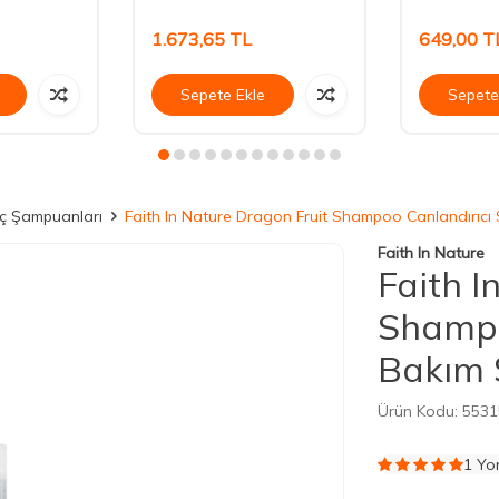
1.673,65
TL
649,00
T
Sepete Ekle
Sepete
ç Şampuanları
Faith In Nature Dragon Fruit Shampoo Canlandırıc
Faith In Nature
Faith I
Shampo
Bakım 
Ürün Kodu:
5531
1 Yo