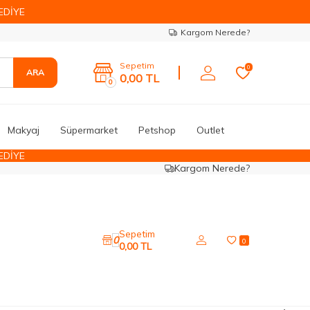
EDİYE
Kargom Nerede?
Sepetim
0
ARA
0,00
TL
0
Makyaj
Süpermarket
Petshop
Outlet
EDİYE
Kargom Nerede?
Sepetim
0
0
0,00
TL