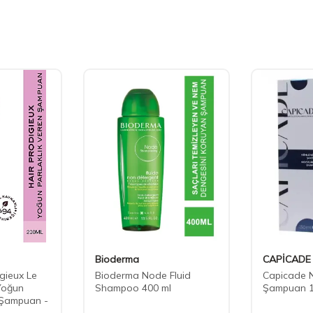
Bioderma
CAPİCADE
gieux Le
Bioderma Node Fluid
Capicade N
Yoğun
Shampoo 400 ml
Şampuan 1
 Şampuan -