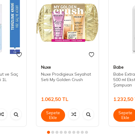
Nuxe
Babe
ut ve Saç
Nuxe Prodigieux Seyahat
Babe Extr
i 1L
Seti My Golden Crush
500 ml Eks
Şampuan
1.062,50
TL
1.232,50
Sepete
Sepete
Ekle
Ekle