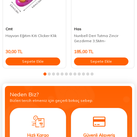
Cmt
Has
Hayvan Eğitim Kiti Clicker Klik
Nunbell Deri Tutma Zincir
Gezdirme 3,5Mm-
30,00
TL
185,00
TL
Sepete Ekle
Sepete Ekle
Neden Biz?
Bizleri tercih etmeniz için geçerli birkaç sebep.
Hızlı Kargo
Güvenli Alışveriş