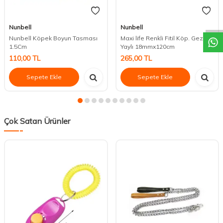
DESTEK
Nunbell
Nunbell
Nunbell Köpek Boyun Tasması
Maxi life Renkli Fitil Köp. Gezd.
1.5Cm
Yaylı 18mmx120cm
110,00
TL
265,00
TL
Sepete Ekle
Sepete Ekle
Çok Satan Ürünler