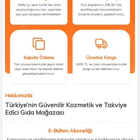
Hafta içi saat 14:00’ten önce
Tüm bilgileriniz 256 Bit SSL
oluşturduğunuz tüm siparişler
sertifikasıyla korunmaktadır.
aynı gün kargoya verilmektedir.
Güvenle alışveriş yapabilirsiniz.
Kapıda Ödeme
Ücretsiz Kargo
Tüm alışverişlerinizde peşin nakit
1000 TL ve üzeri alışverişlerinizde
veya kredi kartı ile kapıda ödeme
kargo ücreti ödemezsiniz.
gerçekleştirebilirsiniz.
Hakkımızda
Türkiye’nin Güvenilir Kozmetik ve Takviye
Edici Gıda Mağazası
Güzellik, sağlık ve iyi hissetmek herkesin hakkı! Biz de bu vizyonla, hem
kişisel bakım hem de takviye edici gıda ürünlerini sizlerle
E-Bülten Aboneliği
buluşturuyoruz. Artık mağaza mağaza dolaşmanıza gerek yok;
Kampanya ve yeniliklerden haberdar olmak için e-bültenimize abone