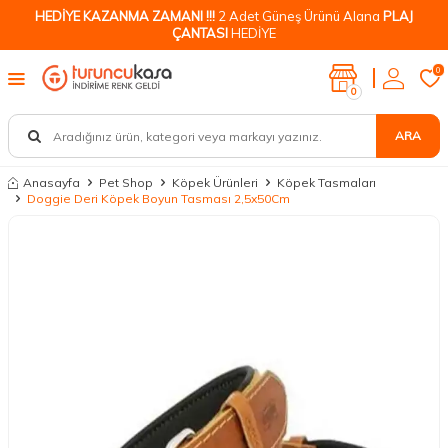
HEDİYE KAZANMA ZAMANI !!!
2 Adet Güneş Ürünü Alana
PLAJ
ÇANTASI
HEDİYE
0
0
ARA
Anasayfa
Pet Shop
Köpek Ürünleri
Köpek Tasmaları
Doggie Deri Köpek Boyun Tasması 2,5x50Cm