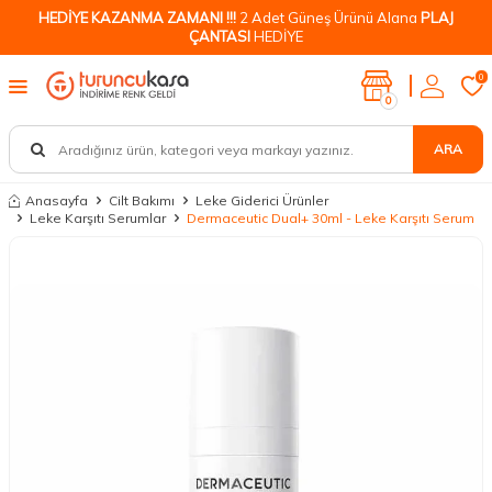
HEDİYE KAZANMA ZAMANI !!!
2 Adet Güneş Ürünü Alana
PLAJ
ÇANTASI
HEDİYE
0
0
ARA
Anasayfa
Cilt Bakımı
Leke Giderici Ürünler
Leke Karşıtı Serumlar
Dermaceutic Dual+ 30ml - Leke Karşıtı Serum