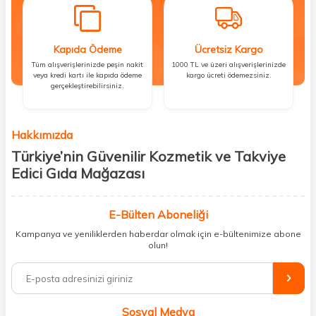
Kapıda Ödeme
Ücretsiz Kargo
Tüm alışverişlerinizde peşin nakit
1000 TL ve üzeri alışverişlerinizde
veya kredi kartı ile kapıda ödeme
kargo ücreti ödemezsiniz.
gerçekleştirebilirsiniz.
Hakkımızda
Türkiye’nin Güvenilir Kozmetik ve Takviye
Edici Gıda Mağazası
Güzellik, sağlık ve iyi hissetmek herkesin hakkı! Biz de bu vizyonla, hem
kişisel bakım hem de takviye edici gıda ürünlerini sizlerle
E-Bülten Aboneliği
buluşturuyoruz. Artık mağaza mağaza dolaşmanıza gerek yok;
Kampanya ve yeniliklerden haberdar olmak için e-bültenimize abone
ihtiyacınız olan her şeyi tek bir çatı altında topluyor ve kapınıza kadar
olun!
güvenle ulaştırıyoruz.
%100 orijinal kozmetik ve sağlık ürünleriyle güzelliğinizi tamamlayabilir,
vücudunuzu desteklemek için güvenilir takviye edici gıdalara
ulaşabilirsiniz. Cilt bakımından saç bakımına, makyajdan vitamin ve
Sosyal Medya
minerallere kadar binlerce ürünü uygun fiyat ve hızlı kargo avantajıyla