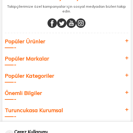
sunuyoruz.
Takipçilerimize özel kampanyalar için sosyal medyadan bizleri takip
edin.
Müşteri memnuniyetini ön planda tutarak, en kaliteli markaları sizlerle
buluşturuyor ve online alışveriş deneyiminizi en iyi hale getiriyoruz.
Sağlık, güzellik ve iyi yaşam için aradığınız her şey burada!
Siz de kendinizi yenilemek, sağlığınızı desteklemek ve güzelliğinize
Popüler Ürünler
değer katmak için bize katılın!
Popüler Markalar
Popüler Kategoriler
Önemli Bilgiler
Turuncukasa Kurumsal
Hızlı Erişim
Çerez Kullanımı