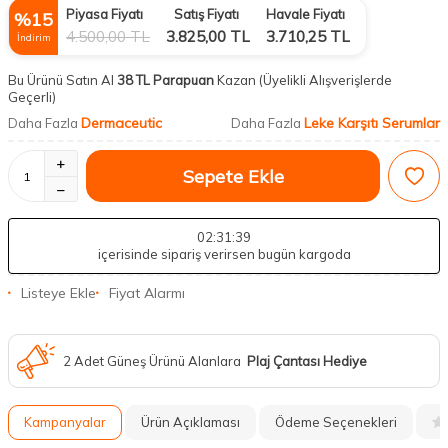
Piyasa Fiyatı
Satış Fiyatı
Havale Fiyatı
%
15
4.500,00
TL
3.825,00
TL
3.710,25
TL
İndirim
Bu Ürünü Satın Al
38 TL Parapuan
Kazan
(Üyelikli Alışverişlerde
Geçerli)
Dermaceutic
Leke Karşıtı Serumlar
Daha Fazla
Daha Fazla
Sepete Ekle
02
:31
:38
içerisinde sipariş verirsen bugün kargoda
Listeye Ekle
Fiyat Alarmı
2 Adet Güneş Ürünü Alanlara
Plaj Çantası Hediye
Kampanyalar
Ürün Açıklaması
Ödeme Seçenekleri