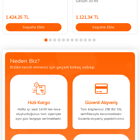
Serum 30 ml
1.424,25
TL
1.121,34
TL
Sepete Ekle
Sepete Ekle
Neden Biz?
Bizleri tercih etmeniz için geçerli birkaç sebep.
Hızlı Kargo
Güvenli Alışveriş
Hafta içi saat 14:00’ten önce
Tüm bilgileriniz 256 Bit SSL
oluşturduğunuz tüm siparişler
sertifikasıyla korunmaktadır.
aynı gün kargoya verilmektedir.
Güvenle alışveriş yapabilirsiniz.