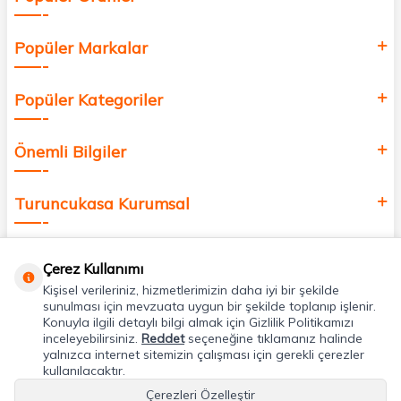
Popüler Markalar
Popüler Kategoriler
Önemli Bilgiler
Turuncukasa Kurumsal
Hızlı Erişim
Çerez Kullanımı
Kişisel verileriniz, hizmetlerimizin daha iyi bir şekilde
Uygulamalarımız
sunulması için mevzuata uygun bir şekilde toplanıp işlenir.
Konuyla ilgili detaylı bilgi almak için Gizlilik Politikamızı
inceleyebilirsiniz.
Reddet
seçeneğine tıklamanız halinde
yalnızca internet sitemizin çalışması için gerekli çerezler
Adres & İletişim
kullanılacaktır.
Çerezleri Özelleştir