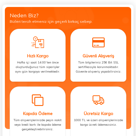
Neden Biz?
Bizleri tercih etmeniz için geçerli birkaç sebep.
Hızlı Kargo
Güvenli Alışveriş
Hafta içi saat 14:00’ten önce
Tüm bilgileriniz 256 Bit SSL
oluşturduğunuz tüm siparişler
sertifikasıyla korunmaktadır.
aynı gün kargoya verilmektedir.
Güvenle alışveriş yapabilirsiniz.
Kapıda Ödeme
Ücretsiz Kargo
Tüm alışverişlerinizde peşin nakit
1000 TL ve üzeri alışverişlerinizde
veya kredi kartı ile kapıda ödeme
kargo ücreti ödemezsiniz.
gerçekleştirebilirsiniz.