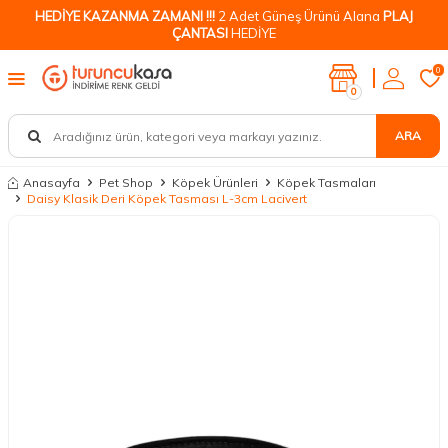
HEDİYE KAZANMA ZAMANI !!!
2 Adet Güneş Ürünü Alana
PLAJ
ÇANTASI
HEDİYE
0
0
ARA
Anasayfa
Pet Shop
Köpek Ürünleri
Köpek Tasmaları
Daisy Klasik Deri Köpek Tasması L-3cm Lacivert