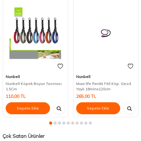
Nunbell
Nunbell
Nunbell Köpek Boyun Tasması
Maxi life Renkli Fitil Köp. Gezd.
1.5Cm
Yaylı 18mmx120cm
110,00
TL
265,00
TL
Sepete Ekle
Sepete Ekle
Çok Satan Ürünler