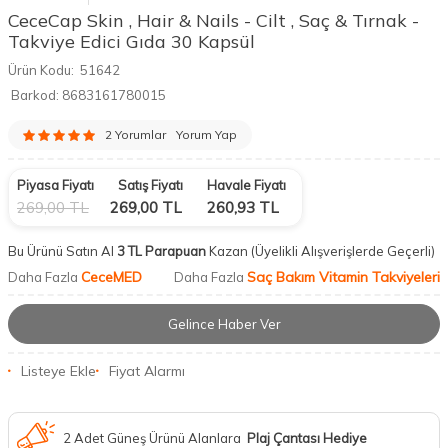
CeceCap Skin , Hair & Nails - Cilt , Saç & Tırnak -
Takviye Edici Gıda 30 Kapsül
Ürün Kodu:
51642
Barkod:
8683161780015
2 Yorumlar
Yorum Yap
Piyasa Fiyatı
Satış Fiyatı
Havale Fiyatı
269,00
TL
269,00
TL
260,93
TL
Bu Ürünü Satın Al
3 TL Parapuan
Kazan
(Üyelikli Alışverişlerde Geçerli)
CeceMED
Saç Bakım Vitamin Takviyeleri
Daha Fazla
Daha Fazla
Gelince Haber Ver
Listeye Ekle
Fiyat Alarmı
2 Adet Güneş Ürünü Alanlara
Plaj Çantası Hediye