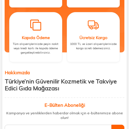
Kapıda Ödeme
Ücretsiz Kargo
Tüm alışverişlerinizde peşin nakit
1000 TL ve üzeri alışverişlerinizde
veya kredi kartı ile kapıda ödeme
kargo ücreti ödemezsiniz.
gerçekleştirebilirsiniz.
Hakkımızda
Türkiye’nin Güvenilir Kozmetik ve Takviye
Edici Gıda Mağazası
Güzellik, sağlık ve iyi hissetmek herkesin hakkı! Biz de bu vizyonla, hem
kişisel bakım hem de takviye edici gıda ürünlerini sizlerle
E-Bülten Aboneliği
buluşturuyoruz. Artık mağaza mağaza dolaşmanıza gerek yok;
Kampanya ve yeniliklerden haberdar olmak için e-bültenimize abone
ihtiyacınız olan her şeyi tek bir çatı altında topluyor ve kapınıza kadar
olun!
güvenle ulaştırıyoruz.