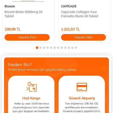
Bioxcin
CAPİCADE
Bioxcin Biotin 5000mcg 30
Capicade Collagen Saw
Tablet
Palmetto Biotin 60 Tablet
299,99
TL
1.201,50
TL
Sepete Ekle
Sepete Ekle
Neden Biz?
Bizleri tercih etmeniz için geçerli birkaç sebep.
Hızlı Kargo
Güvenli Alışveriş
Hafta içi saat 14:00’ten önce
Tüm bilgileriniz 256 Bit SSL
oluşturduğunuz tüm siparişler
sertifikasıyla korunmaktadır.
aynı gün kargoya verilmektedir.
Güvenle alışveriş yapabilirsiniz.