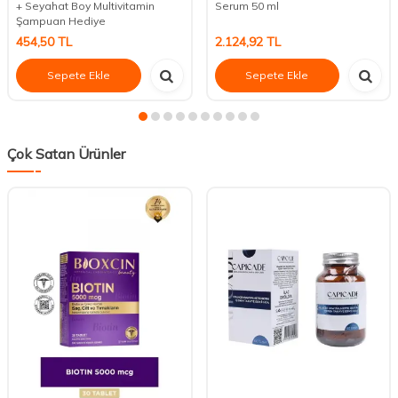
+ Seyahat Boy Multivitamin
Serum 50 ml
Şampuan Hediye
454,50
TL
2.124,92
TL
Sepete Ekle
Sepete Ekle
Çok Satan Ürünler