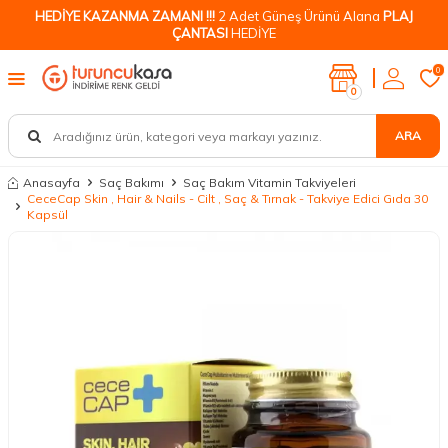
HEDİYE KAZANMA ZAMANI !!!
2 Adet Güneş Ürünü Alana
PLAJ
ÇANTASI
HEDİYE
0
0
ARA
Anasayfa
Saç Bakımı
Saç Bakım Vitamin Takviyeleri
CeceCap Skin , Hair & Nails - Cilt , Saç & Tırnak - Takviye Edici Gıda 30
Kapsül