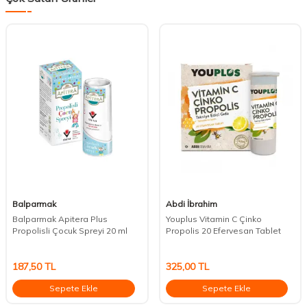
Balparmak
Abdi İbrahim
Balparmak Apitera Plus
Youplus Vitamin C Çinko
Propolisli Çocuk Spreyi 20 ml
Propolis 20 Efervesan Tablet
187,50
TL
325,00
TL
Sepete Ekle
Sepete Ekle