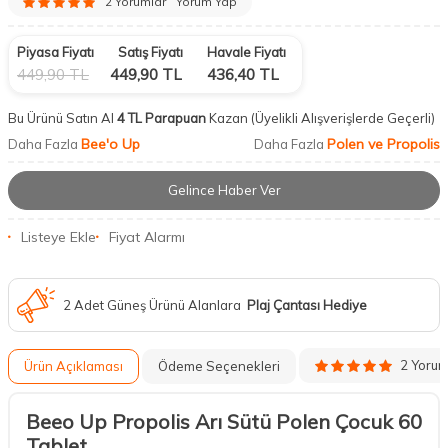
2 Yorumlar
Yorum Yap
Piyasa Fiyatı
Satış Fiyatı
Havale Fiyatı
449,90
TL
449,90
TL
436,40
TL
Bu Ürünü Satın Al
4 TL Parapuan
Kazan
(Üyelikli Alışverişlerde Geçerli)
Bee'o Up
Polen ve Propolis
Daha Fazla
Daha Fazla
Gelince Haber Ver
Listeye Ekle
Fiyat Alarmı
2 Adet Güneş Ürünü Alanlara
Plaj Çantası Hediye
2 Yoru
Ürün Açıklaması
Ödeme Seçenekleri
Beeo Up Propolis Arı Sütü Polen Çocuk 60
Tablet