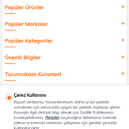
Siz de kendinizi yenilemek, sağlığınızı desteklemek ve güzelliğinize
Popüler Ürünler
değer katmak için bize katılın!
Popüler Markalar
Popüler Kategoriler
Önemli Bilgiler
Turuncukasa Kurumsal
Hızlı Erişim
Çerez Kullanımı
Kişisel verileriniz, hizmetlerimizin daha iyi bir şekilde
Uygulamalarımız
sunulması için mevzuata uygun bir şekilde toplanıp işlenir.
Konuyla ilgili detaylı bilgi almak için Gizlilik Politikamızı
inceleyebilirsiniz.
Reddet
seçeneğine tıklamanız halinde
yalnızca internet sitemizin çalışması için gerekli çerezler
Adres & İletişim
kullanılacaktır.