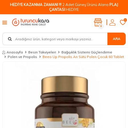
HEDİYE KAZANMA ZAMANI !!!
2 Adet Güneş Ürünü Alana
PLAJ
ÇANTASI
HEDİYE
0
0
ARA
Anasayfa
Besin Takviyeleri
Bağışıklık Sistemi Güçlendirme
Polen ve Propolis
Beeo Up Propolis Arı Sütü Polen Çocuk 60 Tablet