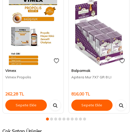
Vimex
Balparmak
Vimex Propolis
Apitera Mur 7X7 GR 8 LI
262,28
TL
816,00
TL
Sepete Ekle
Sepete Ekle
Çok Satan Ürünler