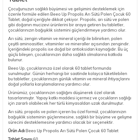
Çocuğunuzun sağlıklı büyümesi ve gelişimini desteklemek için
özenle formüle edilen Beeo Up Propolis Arı Sütü Polen Çocuk 60
Tablet, doğal içeriğiyle dikkat çekiyor. Propolis, arı sütü ve polen
gibi doğanın mucizevi ürünlerini bir araya getiren bu tabletler,
çocuklarınızın bağışıklık sistemini güçlendirmeye yardımcı olur.
Arı sütü, zengin vitamin ve mineral içeriği ile bilinirken, polen
çeşitli aminoasitler, vitaminler ve mineraller açısından zengindir.
İçeriğindeki propolis ise doğal bir antioksidan kaynağıdır. Bu üç
güçlü bileşen, çocuklarınızın daha sağlıklı olmalarına katkıda
bulunur.
Beeo Up, çocuklarınıza özel olarak 60 tablet formunda
sunulmuştur. Günün herhangi bir saatinde kolayca tüketilebilen
bu tabletler, çocuklarınızın günlük vitamin ve mineral ihtiyaçlarını
doğal yollarla karşılamalarına yardımcı olur.
Ürünümüz, çocuklarınızın sağlığını düşünerek özel olarak
tasarlanmıştır. Yapay katkı maddesi içermez ve çocukların sağlığı
için zararlı olabilecek her türlü kimyasaldan uzak durulmuştur.
Arı sütü, propolis ve polen içeren bu özel formül, çocuklarınızın
bağışıklık sisteminin güçlenmesine, sağlıklı bir büyüme ve gelişme
sürecini desteklemesine yardımcı olacak bir seçenektir.
Ürün Adı
Beeo Up Propolis Arı Sütü Polen Çocuk 60 Tablet
Tablet Sayısı
60