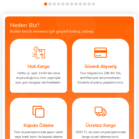
Neden Biz?
Bizleri tercih etmeniz için geçerli birkaç sebep.
Hızlı Kargo
Güvenli Alışveriş
Hafta içi saat 14:00’ten önce
Tüm bilgileriniz 256 Bit SSL
oluşturduğunuz tüm siparişler
sertifikasıyla korunmaktadır.
aynı gün kargoya verilmektedir.
Güvenle alışveriş yapabilirsiniz.
Kapıda Ödeme
Ücretsiz Kargo
Tüm alışverişlerinizde peşin nakit
1000 TL ve üzeri alışverişlerinizde
veya kredi kartı ile kapıda ödeme
kargo ücreti ödemezsiniz.