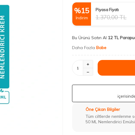
%
15
Piyasa Fiyatı
1.370,00
TL
İndirim
Bu Ürünü Satın Al
12 TL Parapu
Daha Fazla
Babe
içerisin
Öne Çıkan Bilgiler
Tüm ciltlerde nemlenme 
50 ML Nemlendirici Emülsi