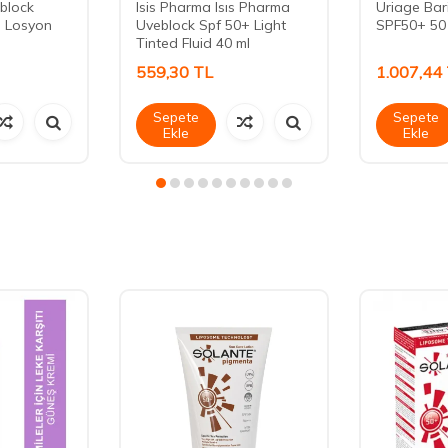
block
Isis Pharma Isıs Pharma
Uriage Bar
 Losyon
Uveblock Spf 50+ Light
SPF50+ 50
Tinted Fluid 40 ml
559,30
TL
1.007,44
Sepete
Sepete
Ekle
Ekle