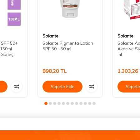
Solante
Solante
 SPF 50+
Solante Pigmenta Lotion
Solante Ac
 150ml
SPF 50+ 50 ml
Akne ve Siv
l Güneş
ml
898,20
TL
1.303,26
Sepete Ekle
Sepete