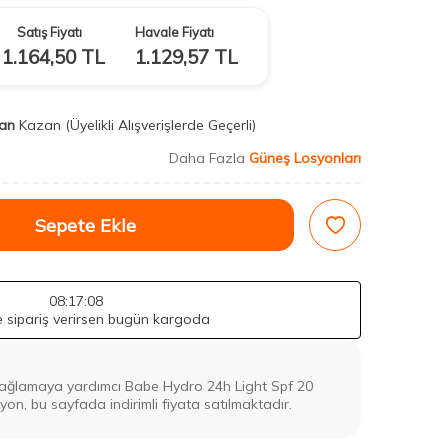
Satış Fiyatı
Havale Fiyatı
1.164,50
TL
1.129,57
TL
an
Kazan
(Üyelikli Alışverişlerde Geçerli)
Daha Fazla
Güneş Losyonları
Sepete Ekle
08
:17
:07
de sipariş verirsen bugün kargoda
sağlamaya yardımcı Babe Hydro 24h Light Spf 20
yon, bu sayfada indirimli fiyata satılmaktadır.