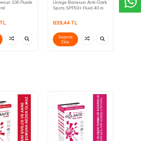
Light 
iesun 100 Fluide
Uriage Bariesun Anti-Dark
 ml
Spots SPF50+ Fluid 40 m
TL
839,44
TL
587,
Sepete
Sep
Ekle
Ek