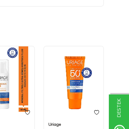
DESTEK
Uriage
Uriag