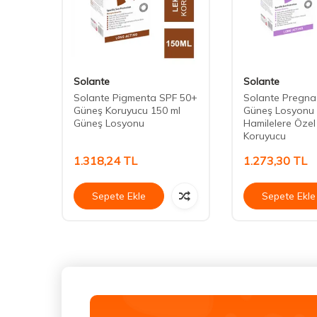
Solante
Solante
d SPF
Solante Pigmenta SPF 50+
Solante Pregna
Güneş Koruyucu 150 ml
Güneş Losyonu
Güneş Losyonu
Hamilelere Öze
Koruyucu
1.318,24
TL
1.273,30
TL
Sepete Ekle
Sepete Ekle