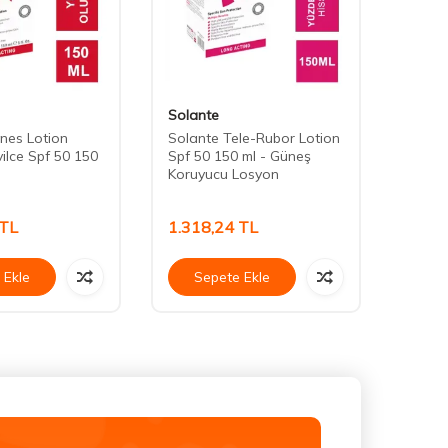
Solante
Solan
nes Lotion
Solante Tele-Rubor Lotion
Solan
ilce Spf 50 150
Spf 50 150 ml - Güneş
Sun C
Koruyucu Losyon
Antio
Güneş
TL
1.318,24
TL
1.37
 Ekle
Sepete Ekle
Se