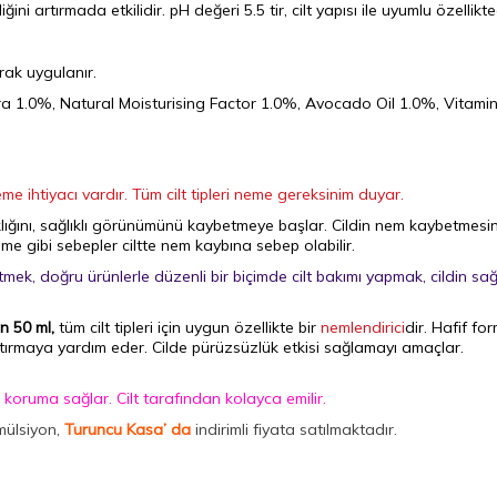
ğini artırmada etkilidir. pH değeri 5.5 tir, cilt yapısı ile uyumlu özellikte
ak uygulanır.
ra 1.0%, Natural Moisturising Factor 1.0%, Avocado Oil 1.0%, Vitamin 
e ihtiyacı vardır. Tüm cilt tipleri neme gereksinim duyar.
lığını, sağlıklı görünümünü kaybetmeye başlar. Cildin nem kaybetmesinin 
nme gibi sebepler ciltte nem kaybına sebep olabilir.
mek, doğru ürünlerle düzenli bir biçimde cilt bakımı yapmak, cildin sağl
n 50 ml,
tüm cilt tipleri için uygun özellikte bir
nemlendirici
dir. Hafif f
rtırmaya yardım eder. Cilde pürüzsüzlük etkisi sağlamayı amaçlar.
koruma sağlar. Cilt tarafından kolayca emilir.
mülsiyon,
Turuncu Kasa’ da
indirimli fiyata satılmaktadır.