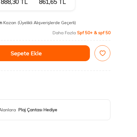
888,30
TL
861,65
TL
n
Kazan
(Üyelikli Alışverişlerde Geçerli)
Daha Fazla
Spf 50+ & spf 50
Sepete Ekle
 Alanlara
Plaj Çantası Hediye