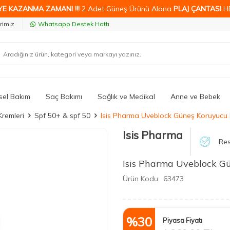
YE KAZANMA ZAMANI !!!
2 Adet Güneş Ürünü Alana
PLAJ ÇANTASI
H
rimiz
Whatsapp Destek Hattı
isel Bakım
Saç Bakımı
Sağlık ve Medikal
Anne ve Bebek
Kremleri
Spf 50+ & spf 50
Isis Pharma Uveblock Güneş Koruyucu
Isis Pharma
Res
Isis Pharma Uveblock G
Ürün Kodu:
63473
%
30
Piyasa Fiyatı