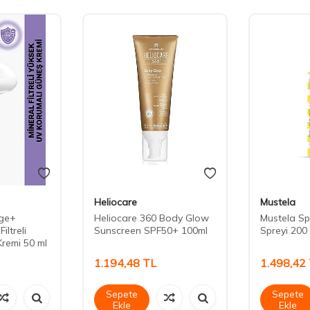
Heliocare
Mustela
age+
Heliocare 360 Body Glow
Mustela Sp
iltreli
Sunscreen SPF50+ 100ml
Spreyi 200
remi 50 ml
1.194,48
TL
1.498,42
Sepete
Sepete
Ekle
Ekle