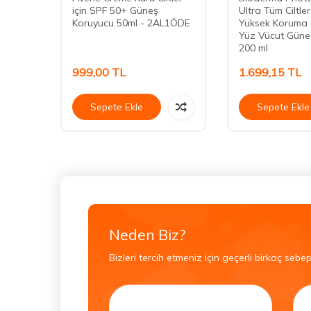
F50+
için SPF 50+ Güneş
Ultra Tüm Ciltl
Form
Koruyucu 50ml - 2AL1ÖDE
Yüksek Koruma 
mi
Yüz Vücut Güne
200 ml
999,00
TL
1.699,15
TL
Sepete Ekle
Sepete Ekle
Neden Biz?
Bizleri tercih etmeniz için geçerli birkaç sebep