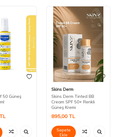
Skins Derm
Skins
f 50 Güneş
Skins Derm Tinted BB
Skins 
 ml
Cream SPF 50+ Renkli
Renkle
Güneş Kremi
TL
895,00
TL
1.95
Sepete
Sep
Ekle
Ek