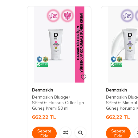
Dermoskin
Dermoskin
Dermoskin Bluage+
Dermoskin Blu
ce
SPF50+ Hassas Ciltler İçin
SPF50+ Mineral F
Güneş Kremi 50 ml
Güneş Koruma K
662,22
TL
662,22
TL
Sepete
Sepete
Ekle
Ekle