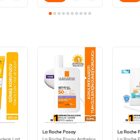
La Roche Posay
La Roche 
derm Lait
La Roche Posay Anthelios
La Roche P