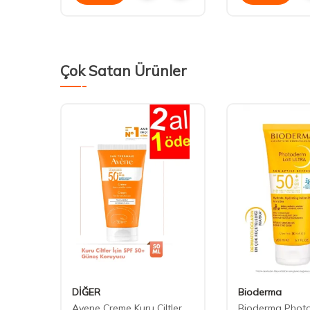
Çok Satan Ürünler
DİĞER
Bioderma
 Lait
Avene Creme Kuru Ciltler
Bioderma Photo