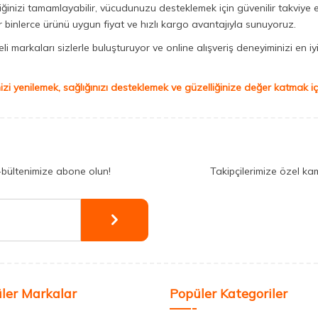
iğinizi tamamlayabilir, vücudunuzu desteklemek için güvenilir takviye e
binlerce ürünü uygun fiyat ve hızlı kargo avantajıyla sunuyoruz.
 markaları sizlerle buluşturuyor ve online alışveriş deneyiminizi en iyi 
izi yenilemek, sağlığınızı desteklemek ve güzelliğinize değer katmak için
-bültenimize abone olun!
Takipçilerimize özel ka
ler Markalar
Popüler Kategoriler