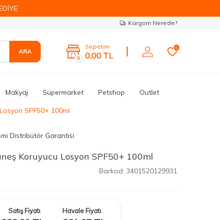
EDİYE
Kargom Nerede?
Sepetim
0
ARA
0,00
TL
0
Makyaj
Süpermarket
Petshop
Outlet
 Losyon SPF50+ 100ml
mi Distribütör Garantisi
üneş Koruyucu Losyon SPF50+ 100ml
Barkod:
3401520129931
Satış Fiyatı
Havale Fiyatı