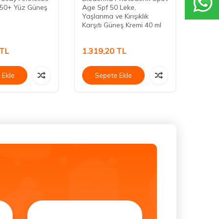
F50+ Yüz Güneş
Age Spf 50 Leke,
50+ Su
l
Yaşlanma ve Kırışıklık
Yükse
Karşıtı Güneş Kremi 40 ml
Güneş
TL
1.319,20
TL
1.49
 Ekle
Sepete Ekle
Se