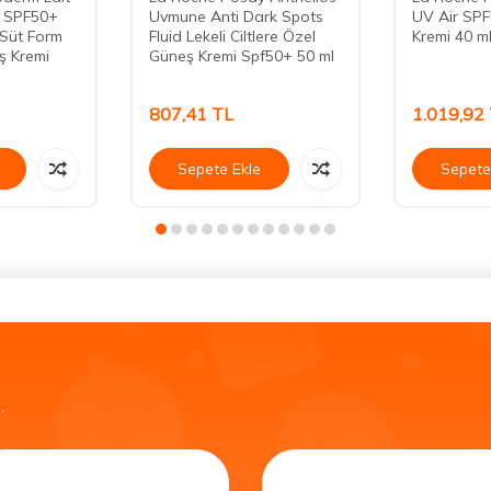
er SPF50+
Uvmune Anti Dark Spots
UV Air SP
Süt Form
Fluid Lekeli Ciltlere Özel
Kremi 40 m
ş Kremi
Güneş Kremi Spf50+ 50 ml
807,41
TL
1.019,92
Sepete Ekle
Sepete
.