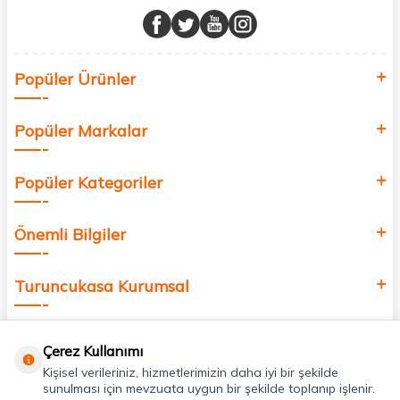
buluşturuyor ve online alışveriş deneyiminizi en iyi hale getiriyoruz.
Sağlık, güzellik ve iyi yaşam için aradığınız her şey burada!
Siz de kendinizi yenilemek, sağlığınızı desteklemek ve güzelliğinize
Popüler Ürünler
değer katmak için bize katılın!
Popüler Markalar
Popüler Kategoriler
Önemli Bilgiler
Turuncukasa Kurumsal
Hızlı Erişim
Çerez Kullanımı
Kişisel verileriniz, hizmetlerimizin daha iyi bir şekilde
Uygulamalarımız
sunulması için mevzuata uygun bir şekilde toplanıp işlenir.