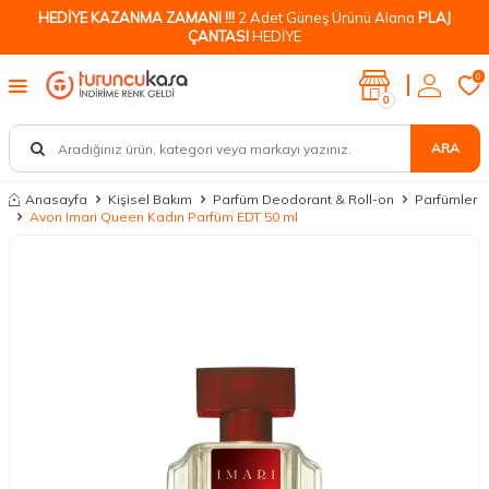
HEDİYE KAZANMA ZAMANI !!!
2 Adet Güneş Ürünü Alana
PLAJ
ÇANTASI
HEDİYE
0
0
ARA
Anasayfa
Kişisel Bakım
Parfüm Deodorant & Roll-on
Parfümler
Avon Imari Queen Kadın Parfüm EDT 50 ml