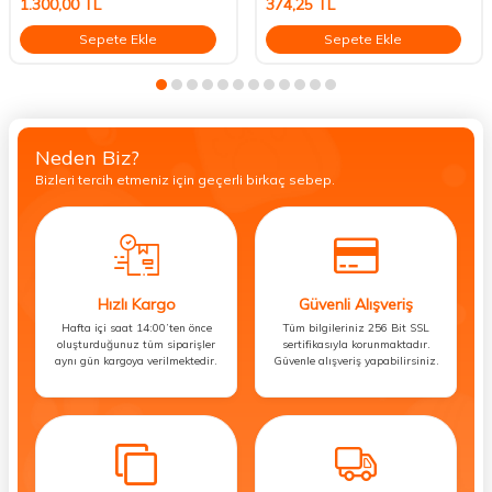
1.300,00
TL
374,25
TL
Sepete Ekle
Sepete Ekle
Neden Biz?
Bizleri tercih etmeniz için geçerli birkaç sebep.
Hızlı Kargo
Güvenli Alışveriş
Hafta içi saat 14:00’ten önce
Tüm bilgileriniz 256 Bit SSL
oluşturduğunuz tüm siparişler
sertifikasıyla korunmaktadır.
aynı gün kargoya verilmektedir.
Güvenle alışveriş yapabilirsiniz.