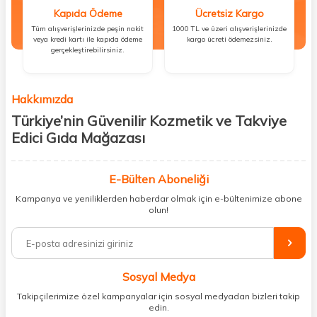
Kapıda Ödeme
Ücretsiz Kargo
Tüm alışverişlerinizde peşin nakit
1000 TL ve üzeri alışverişlerinizde
veya kredi kartı ile kapıda ödeme
kargo ücreti ödemezsiniz.
gerçekleştirebilirsiniz.
Hakkımızda
Türkiye’nin Güvenilir Kozmetik ve Takviye
Edici Gıda Mağazası
Güzellik, sağlık ve iyi hissetmek herkesin hakkı! Biz de bu vizyonla, hem
kişisel bakım hem de takviye edici gıda ürünlerini sizlerle
E-Bülten Aboneliği
buluşturuyoruz. Artık mağaza mağaza dolaşmanıza gerek yok;
Kampanya ve yeniliklerden haberdar olmak için e-bültenimize abone
ihtiyacınız olan her şeyi tek bir çatı altında topluyor ve kapınıza kadar
olun!
güvenle ulaştırıyoruz.
%100 orijinal kozmetik ve sağlık ürünleriyle güzelliğinizi tamamlayabilir,
vücudunuzu desteklemek için güvenilir takviye edici gıdalara
ulaşabilirsiniz. Cilt bakımından saç bakımına, makyajdan vitamin ve
Sosyal Medya
minerallere kadar binlerce ürünü uygun fiyat ve hızlı kargo avantajıyla
sunuyoruz.
Takipçilerimize özel kampanyalar için sosyal medyadan bizleri takip
edin.
Müşteri memnuniyetini ön planda tutarak, en kaliteli markaları sizlerle