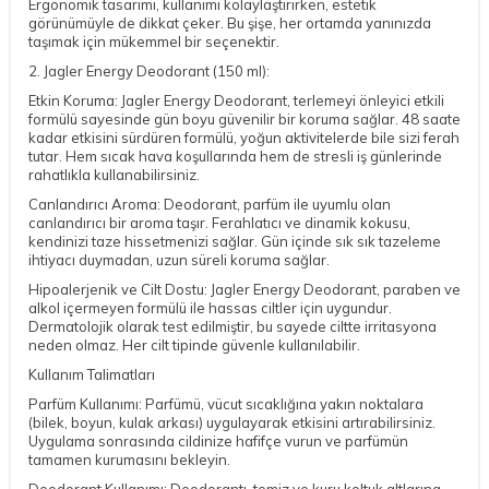
Ergonomik tasarımı, kullanımı kolaylaştırırken, estetik
görünümüyle de dikkat çeker. Bu şişe, her ortamda yanınızda
taşımak için mükemmel bir seçenektir.
2. Jagler Energy Deodorant (150 ml):
Etkin Koruma: Jagler Energy Deodorant, terlemeyi önleyici etkili
formülü sayesinde gün boyu güvenilir bir koruma sağlar. 48 saate
kadar etkisini sürdüren formülü, yoğun aktivitelerde bile sizi ferah
tutar. Hem sıcak hava koşullarında hem de stresli iş günlerinde
rahatlıkla kullanabilirsiniz.
Canlandırıcı Aroma: Deodorant, parfüm ile uyumlu olan
canlandırıcı bir aroma taşır. Ferahlatıcı ve dinamik kokusu,
kendinizi taze hissetmenizi sağlar. Gün içinde sık sık tazeleme
ihtiyacı duymadan, uzun süreli koruma sağlar.
Hipoalerjenik ve Cilt Dostu: Jagler Energy Deodorant, paraben ve
alkol içermeyen formülü ile hassas ciltler için uygundur.
Dermatolojik olarak test edilmiştir, bu sayede ciltte irritasyona
neden olmaz. Her cilt tipinde güvenle kullanılabilir.
Kullanım Talimatları
Parfüm Kullanımı: Parfümü, vücut sıcaklığına yakın noktalara
(bilek, boyun, kulak arkası) uygulayarak etkisini artırabilirsiniz.
Uygulama sonrasında cildinize hafifçe vurun ve parfümün
tamamen kurumasını bekleyin.
Deodorant Kullanımı: Deodorantı, temiz ve kuru koltuk altlarına