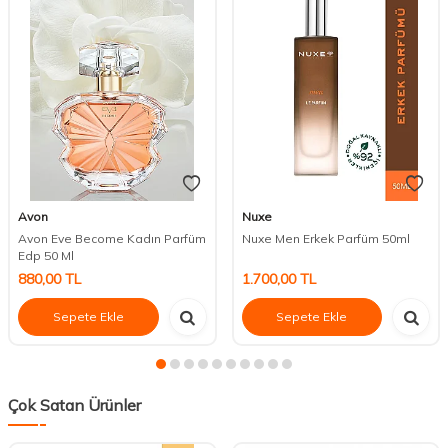
Avon
Nuxe
Avon Eve Become Kadın Parfüm
Nuxe Men Erkek Parfüm 50ml
Edp 50 Ml
880,00
TL
1.700,00
TL
Sepete Ekle
Sepete Ekle
Çok Satan Ürünler