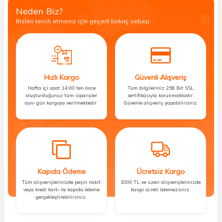
Neden Biz?
Bizleri tercih etmeniz için geçerli birkaç sebep.
Hızlı Kargo
Güvenli Alışveriş
Hafta içi saat 14:00’ten önce
Tüm bilgileriniz 256 Bit SSL
oluşturduğunuz tüm siparişler
sertifikasıyla korunmaktadır.
aynı gün kargoya verilmektedir.
Güvenle alışveriş yapabilirsiniz.
Kapıda Ödeme
Ücretsiz Kargo
Tüm alışverişlerinizde peşin nakit
1000 TL ve üzeri alışverişlerinizde
veya kredi kartı ile kapıda ödeme
kargo ücreti ödemezsiniz.
gerçekleştirebilirsiniz.