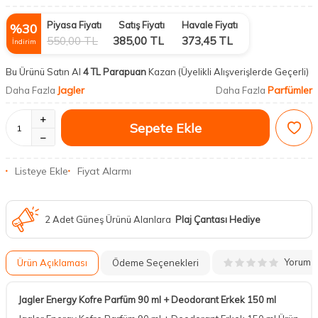
Piyasa Fiyatı
Satış Fiyatı
Havale Fiyatı
%
30
550,00
TL
385,00
TL
373,45
TL
İndirim
Bu Ürünü Satın Al
4 TL Parapuan
Kazan
(Üyelikli Alışverişlerde Geçerli)
Jagler
Parfümler
Daha Fazla
Daha Fazla
Sepete Ekle
Listeye Ekle
Fiyat Alarmı
2 Adet Güneş Ürünü Alanlara
Plaj Çantası Hediye
Yorum
Ürün Açıklaması
Ödeme Seçenekleri
Jagler Energy Kofre Parfüm 90 ml + Deodorant Erkek 150 ml