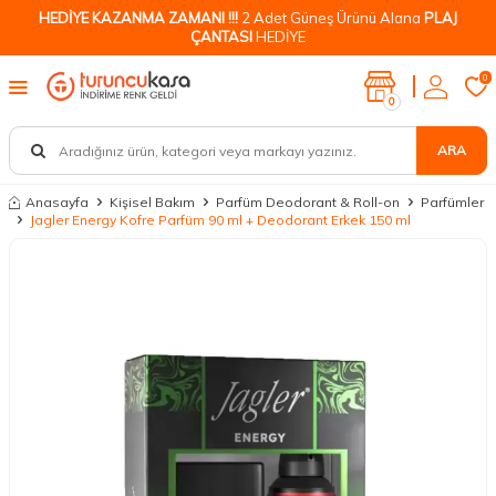
HEDİYE KAZANMA ZAMANI !!!
2 Adet Güneş Ürünü Alana
PLAJ
ÇANTASI
HEDİYE
0
0
ARA
Anasayfa
Kişisel Bakım
Parfüm Deodorant & Roll-on
Parfümler
Jagler Energy Kofre Parfüm 90 ml + Deodorant Erkek 150 ml