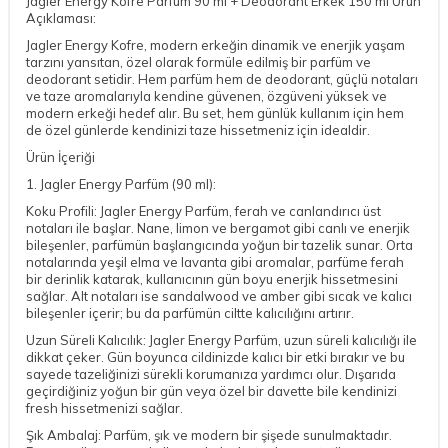
Jagler Energy Kofre Parfüm 90 ml + Deodorant Erkek 150 ml Ürün
Açıklaması:
Jagler Energy Kofre, modern erkeğin dinamik ve enerjik yaşam
tarzını yansıtan, özel olarak formüle edilmiş bir parfüm ve
deodorant setidir. Hem parfüm hem de deodorant, güçlü notaları
ve taze aromalarıyla kendine güvenen, özgüveni yüksek ve
modern erkeği hedef alır. Bu set, hem günlük kullanım için hem
de özel günlerde kendinizi taze hissetmeniz için idealdir.
Ürün İçeriği
1. Jagler Energy Parfüm (90 ml):
Koku Profili: Jagler Energy Parfüm, ferah ve canlandırıcı üst
notaları ile başlar. Nane, limon ve bergamot gibi canlı ve enerjik
bileşenler, parfümün başlangıcında yoğun bir tazelik sunar. Orta
notalarında yeşil elma ve lavanta gibi aromalar, parfüme ferah
bir derinlik katarak, kullanıcının gün boyu enerjik hissetmesini
sağlar. Alt notaları ise sandalwood ve amber gibi sıcak ve kalıcı
bileşenler içerir; bu da parfümün ciltte kalıcılığını artırır.
Uzun Süreli Kalıcılık: Jagler Energy Parfüm, uzun süreli kalıcılığı ile
dikkat çeker. Gün boyunca cildinizde kalıcı bir etki bırakır ve bu
sayede tazeliğinizi sürekli korumanıza yardımcı olur. Dışarıda
geçirdiğiniz yoğun bir gün veya özel bir davette bile kendinizi
fresh hissetmenizi sağlar.
Şık Ambalaj: Parfüm, şık ve modern bir şişede sunulmaktadır.