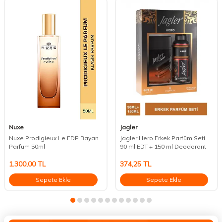
Nuxe
Jagler
Nuxe Prodigieux Le EDP Bayan
Jagler Hero Erkek Parfüm Seti
Parfüm 50ml
90 ml EDT + 150 ml Deodorant
1.300,00
TL
374,25
TL
Sepete Ekle
Sepete Ekle