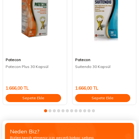
Patecon
Patecon
Patecon Plus 30 Kapsül
Suitendo 30 Kapsül
1.666,00
TL
1.666,00
TL
Sepete Ekle
Sepete Ekle
Neden Biz?
Bizleri tercih etmeniz için geçerli birkaç sebep.