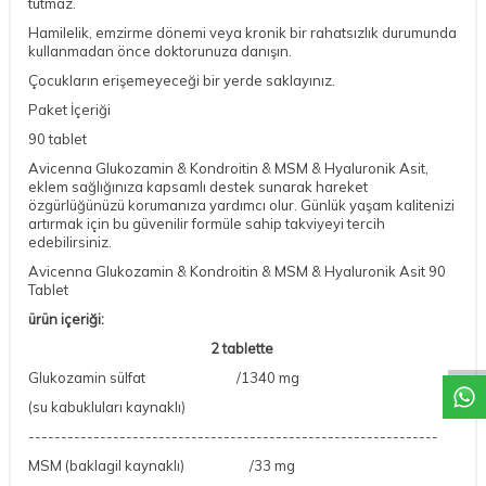
tutmaz.
Hamilelik, emzirme dönemi veya kronik bir rahatsızlık durumunda
kullanmadan önce doktorunuza danışın.
Çocukların erişemeyeceği bir yerde saklayınız.
Paket İçeriği
90 tablet
Avicenna Glukozamin & Kondroitin & MSM & Hyaluronik Asit,
eklem sağlığınıza kapsamlı destek sunarak hareket
özgürlüğünüzü korumanıza yardımcı olur. Günlük yaşam kalitenizi
artırmak için bu güvenilir formüle sahip takviyeyi tercih
edebilirsiniz.
Avicenna Glukozamin & Kondroitin & MSM & Hyaluronik Asit 90
Tablet
DESTEK
ürün içeriği:
2 tablette
Glukozamin sülfat /1340 mg
(su kabukluları kaynaklı)
---------------------------------------------------------------
MSM (baklagil kaynaklı) /33 mg