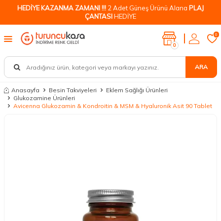
HEDİYE KAZANMA ZAMANI !!!
2 Adet Güneş Ürünü Alana
PLAJ
ÇANTASI
HEDİYE
0
0
ARA
Anasayfa
Besin Takviyeleri
Eklem Sağlığı Ürünleri
Glukozamine Ürünleri
Avicenna Glukozamin & Kondroitin & MSM & Hyaluronik Asit 90 Tablet