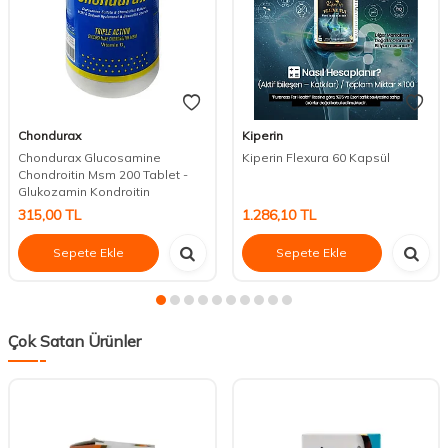
Chondurax
Kiperin
Chondurax Glucosamine
Kiperin Flexura 60 Kapsül
Chondroitin Msm 200 Tablet -
Glukozamin Kondroitin
315,00
TL
1.286,10
TL
Sepete Ekle
Sepete Ekle
Çok Satan Ürünler