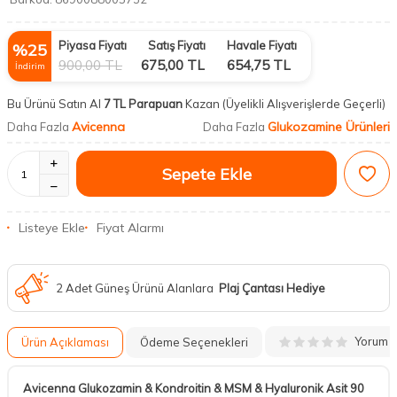
Piyasa Fiyatı
Satış Fiyatı
Havale Fiyatı
%
25
900,00
TL
675,00
TL
654,75
TL
İndirim
Bu Ürünü Satın Al
7 TL Parapuan
Kazan
(Üyelikli Alışverişlerde Geçerli)
Avicenna
Glukozamine Ürünleri
Daha Fazla
Daha Fazla
Sepete Ekle
Listeye Ekle
Fiyat Alarmı
2 Adet Güneş Ürünü Alanlara
Plaj Çantası Hediye
Yorum
Ürün Açıklaması
Ödeme Seçenekleri
Avicenna Glukozamin & Kondroitin & MSM & Hyaluronik Asit 90