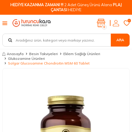
HEDİYE KAZANMA ZAMANI !!!
2 Adet Güneş Ürünü Alana
PLAJ
ÇANTASI
HEDİYE
0
0
ARA
Anasayfa
Besin Takviyeleri
Eklem Sağlığı Ürünleri
Glukozamine Ürünleri
Solgar Glucosamine Chondroitin MSM 60 Tablet