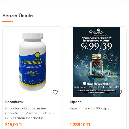
Benzer Ürünler
Chondurax
Kiperin
Chondurax Glucosamine
Kiperin Flexura 60 Kapsül
Chondroitin Msm 200 Tablet -
Glukozamin Kondroitin
315,00
TL
1.286,10
TL