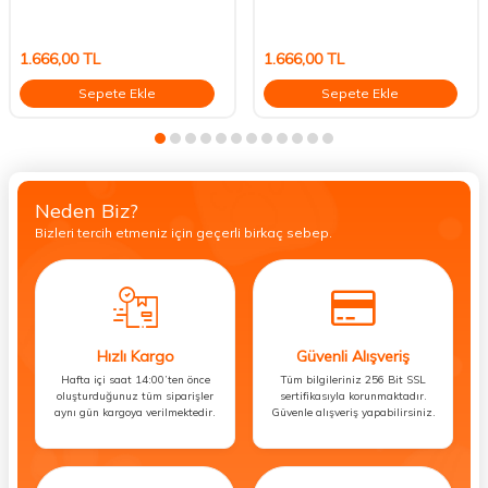
1.666,00
TL
1.666,00
TL
Sepete Ekle
Sepete Ekle
Neden Biz?
Bizleri tercih etmeniz için geçerli birkaç sebep.
Hızlı Kargo
Güvenli Alışveriş
Hafta içi saat 14:00’ten önce
Tüm bilgileriniz 256 Bit SSL
oluşturduğunuz tüm siparişler
sertifikasıyla korunmaktadır.
aynı gün kargoya verilmektedir.
Güvenle alışveriş yapabilirsiniz.