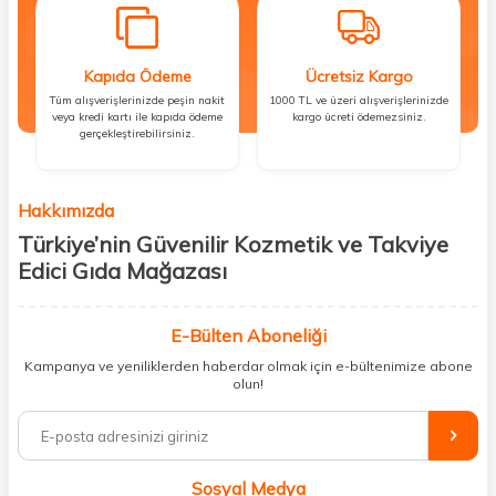
Kapıda Ödeme
Ücretsiz Kargo
Tüm alışverişlerinizde peşin nakit
1000 TL ve üzeri alışverişlerinizde
veya kredi kartı ile kapıda ödeme
kargo ücreti ödemezsiniz.
gerçekleştirebilirsiniz.
Hakkımızda
Türkiye’nin Güvenilir Kozmetik ve Takviye
Edici Gıda Mağazası
Güzellik, sağlık ve iyi hissetmek herkesin hakkı! Biz de bu vizyonla, hem
kişisel bakım hem de takviye edici gıda ürünlerini sizlerle
E-Bülten Aboneliği
buluşturuyoruz. Artık mağaza mağaza dolaşmanıza gerek yok;
Kampanya ve yeniliklerden haberdar olmak için e-bültenimize abone
ihtiyacınız olan her şeyi tek bir çatı altında topluyor ve kapınıza kadar
olun!
güvenle ulaştırıyoruz.
%100 orijinal kozmetik ve sağlık ürünleriyle güzelliğinizi tamamlayabilir,
vücudunuzu desteklemek için güvenilir takviye edici gıdalara
ulaşabilirsiniz. Cilt bakımından saç bakımına, makyajdan vitamin ve
Sosyal Medya
minerallere kadar binlerce ürünü uygun fiyat ve hızlı kargo avantajıyla