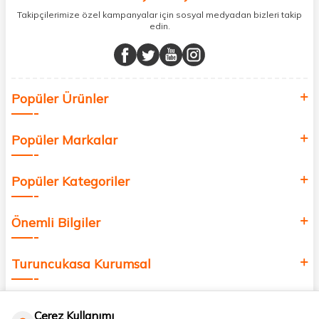
sunuyoruz.
Takipçilerimize özel kampanyalar için sosyal medyadan bizleri takip
edin.
Müşteri memnuniyetini ön planda tutarak, en kaliteli markaları sizlerle
buluşturuyor ve online alışveriş deneyiminizi en iyi hale getiriyoruz.
Sağlık, güzellik ve iyi yaşam için aradığınız her şey burada!
Siz de kendinizi yenilemek, sağlığınızı desteklemek ve güzelliğinize
Popüler Ürünler
değer katmak için bize katılın!
Popüler Markalar
Popüler Kategoriler
Önemli Bilgiler
Turuncukasa Kurumsal
Hızlı Erişim
Çerez Kullanımı