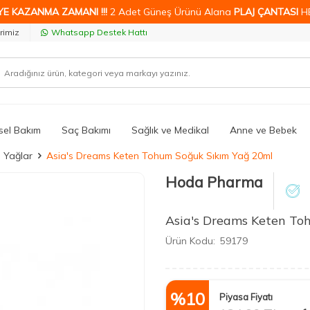
YE KAZANMA ZAMANI !!!
2 Adet Güneş Ürünü Alana
PLAJ ÇANTASI
H
rimiz
Whatsapp Destek Hattı
isel Bakım
Saç Bakımı
Sağlık ve Medikal
Anne ve Bebek
l Yağlar
Asia's Dreams Keten Tohum Soğuk Sıkım Yağ 20ml
Hoda Pharma
Asia's Dreams Keten To
Ürün Kodu:
59179
%
10
Piyasa Fiyatı