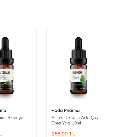
rma
Hoda Pharma
Hoda
ams Biberiye
Asia's Dreams Ada Çayı
Asia'
Elma Yağı 10ml
10ml
L
168,00
TL
148,