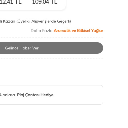
12,41
TL
109,04
TL
n
Kazan
(Üyelikli Alışverişlerde Geçerli)
Daha Fazla
Aromatik ve Bitkisel Yağlar
Gelince Haber Ver
 Alanlara
Plaj Çantası Hediye