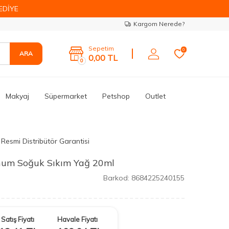
EDİYE
Kargom Nerede?
Sepetim
0
ARA
0,00
TL
0
Makyaj
Süpermarket
Petshop
Outlet
Resmi Distribütör Garantisi
hum Soğuk Sıkım Yağ 20ml
Barkod:
8684225240155
Satış Fiyatı
Havale Fiyatı