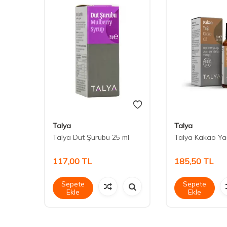
Talya
Talya
Talya Dut Şurubu 25 ml
Talya Kakao Yağ
117,00
TL
185,50
TL
Sepete
Sepete
Ekle
Ekle