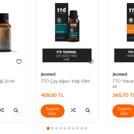
Jeomed
Jeomed
ı 20 ml
TTO Çay Ağacı Yağı 10ml
TTO Yabani
ml
459,00
TL
365,70
T
Sepete
Sepete
Ekle
Ekle