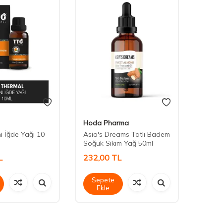
Hoda Pharma
Hoda
 İğde Yağı 10
Asia's Dreams Tatlı Badem
Asia'
Soğuk Sıkım Yağ 50ml
Yağ 5
L
232,00
TL
183,
Sepete
Sep
Ekle
Ek