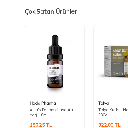
Çok Satan Ürünler
Hoda Pharma
Talya
ağı
Asia's Dreams Lavanta
Talya Kudret Nar
Yağı 10ml
230g
150,25
TL
322,00
TL