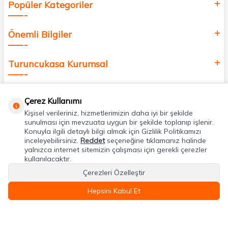
Popüler Kategoriler
Önemli Bilgiler
Turuncukasa Kurumsal
Hızlı Erişim
Çerez Kullanımı
Kişisel verileriniz, hizmetlerimizin daha iyi bir şekilde
Uygulamalarımız
sunulması için mevzuata uygun bir şekilde toplanıp işlenir.
Konuyla ilgili detaylı bilgi almak için Gizlilik Politikamızı
inceleyebilirsiniz.
Reddet
seçeneğine tıklamanız halinde
yalnızca internet sitemizin çalışması için gerekli çerezler
Adres & İletişim
kullanılacaktır.
Çerezleri Özelleştir
Hepsini Kabul Et