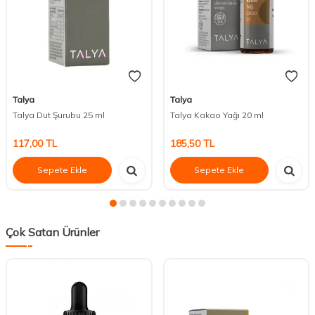
Talya
Talya
Talya Dut Şurubu 25 ml
Talya Kakao Yağı 20 ml
117,00
TL
185,50
TL
Sepete Ekle
Sepete Ekle
Çok Satan Ürünler