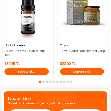
Hoda Pharma
Talya
Asia's Dreams Lavanta Yağı
Talya Kudret Narı Ekstresi 230g
10ml
150,25
TL
322,00
TL
Sepete Ekle
Sepete Ekle
Neden Biz?
Bizleri tercih etmeniz için geçerli birkaç sebep.