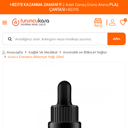
HEDİYE KAZANMA ZAMANI !!!
2 Adet Güneş Ürünü Alana
PLAJ
ÇANTASI
HEDİYE
0
0
ARA
Anasayfa
Sağlık Ve Medikal
Aromatik ve Bitkisel Yağlar
Asia's Dreams Biberiye Yağı 10ml