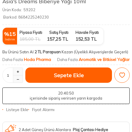
Asia's Dreams Biberiye Yağı 10ml
Ürün Kodu:
59202
Barkod:
8684225240230
Piyasa Fiyatı
Satış Fiyatı
Havale Fiyatı
%
15
185,00
TL
157,25
TL
152,53
TL
İndirim
Bu Ürünü Satın Al
2 TL Parapuan
Kazan
(Üyelikli Alışverişlerde Geçerli)
Hoda Pharma
Aromatik ve Bitkisel Yağlar
Daha Fazla
Daha Fazla
Sepete Ekle
20
:40
:49
içerisinde sipariş verirsen yarın kargoda
Listeye Ekle
Fiyat Alarmı
2 Adet Güneş Ürünü Alanlara
Plaj Çantası Hediye