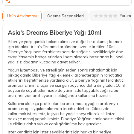
Yorum
Ürün Açıklaması
Ödeme Seçenekleri
Asia's Dreams Biberiye Yağı 10ml
Biberiye yağı, günlük bakım rutininize doğal bir dokunuş katmak
için idealdir. Asia's Dreams tarafından özenle üretilen 10ml
Biberiye Yağı, hem ferahlatıcı hem de sağaltıcı özellikleriyle öne
çıkar. Yasemin bahçelerinden ilham alınarak hazırlanan bu özel
yağ, sizi doğanın kucağına davet ediyor.
Yoğun iş temposu ve stresli günlerden sonra rahatlamak için
birkaç damla Biberiye Yağı eklemek, aromaterapinin rahatlatıcı
etkilerini keşfetmenize yardımcı olur. Biberiye Yağı'nın ferahlatıcı
aroması, zihninizi açar ve sizi gün boyunca daha dinç tutar. 10ml
boyutu ile seyahatlerinizde de yanınızda taşıyabileceğiniz bu
ürün, her zaman ihtiyacınız olduğunda kullanıma hazırdır.
Kullanımı oldukça pratik olan bu ürün, masaj yağı olarak veya
aromaterapi uygulamalarında tercih edilebilir. Cildinizde
kullanmak isterseniz, taşıyıcı bir yağ ile seyrelterek cildinize
nazikçe masaj yapabilirsiniz. Biberiye Yağı'nın canlandırıcı etkisi
ile cildiniz daha sıkı ve canlı görünüme kavuşacaktır.
İster kendiniz için ister sevdikleriniz için harika bir hediye