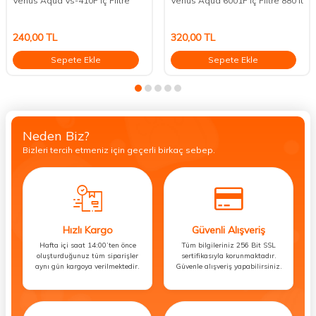
Venus Aqua Vs-410F İç Filtre
Venus Aqua 6001F İç Filtre 880 lt
240,00
TL
320,00
TL
Sepete Ekle
Sepete Ekle
Neden Biz?
Bizleri tercih etmeniz için geçerli birkaç sebep.
Hızlı Kargo
Güvenli Alışveriş
Hafta içi saat 14:00’ten önce
Tüm bilgileriniz 256 Bit SSL
oluşturduğunuz tüm siparişler
sertifikasıyla korunmaktadır.
aynı gün kargoya verilmektedir.
Güvenle alışveriş yapabilirsiniz.