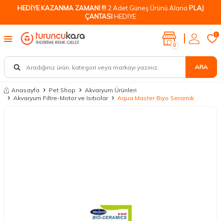
HEDİYE KAZANMA ZAMANI !!!
2 Adet Güneş Ürünü Alana
PLAJ
ÇANTASI
HEDİYE
0
0
ARA
Anasayfa
Pet Shop
Akvaryum Ürünleri
Akvaryum Filtre-Motor ve Isıtıcılar
Aqua Master Biyo Seramik