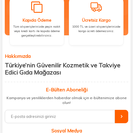
Kapıda Ödeme
Ücretsiz Kargo
Tüm alışverişlerinizde peşin nakit
1000 TL ve üzeri alışverişlerinizde
veya kredi kartı ile kapıda ödeme
kargo ücreti ödemezsiniz.
gerçekleştirebilirsiniz.
Hakkımızda
Türkiye’nin Güvenilir Kozmetik ve Takviye
Edici Gıda Mağazası
Güzellik, sağlık ve iyi hissetmek herkesin hakkı! Biz de bu vizyonla, hem
kişisel bakım hem de takviye edici gıda ürünlerini sizlerle
E-Bülten Aboneliği
buluşturuyoruz. Artık mağaza mağaza dolaşmanıza gerek yok;
Kampanya ve yeniliklerden haberdar olmak için e-bültenimize abone
ihtiyacınız olan her şeyi tek bir çatı altında topluyor ve kapınıza kadar
olun!
güvenle ulaştırıyoruz.
%100 orijinal kozmetik ve sağlık ürünleriyle güzelliğinizi tamamlayabilir,
vücudunuzu desteklemek için güvenilir takviye edici gıdalara
ulaşabilirsiniz. Cilt bakımından saç bakımına, makyajdan vitamin ve
Sosyal Medya
minerallere kadar binlerce ürünü uygun fiyat ve hızlı kargo avantajıyla