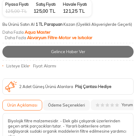
Piyasa Fiyatı
Satış Fiyatı
Havale Fiyatı
125,00
TL
125,00
TL
121,25
TL
Bu Ürünü Satın Al
1 TL Parapuan
Kazan
(Üyelikli Alışverişlerde Geçerli)
Aqua Master
Daha Fazla
Akvaryum Filtre-Motor ve Isıtıcılar
Daha Fazla
Gelince Haber Ver
Listeye Ekle
Fiyat Alarmı
2 Adet Güneş Ürünü Alanlara
Plaj Çantası Hediye
Yorum
Ürün Açıklaması
Ödeme Seçenekleri
Biyolojik filtre malzemesidir. - Elek gibi çalışarak üzerlerinden
geçen artık parçacıkları tutar. - Yararlı bakterilere ortam
sağlayarak sudaki organik maddelerin filtre edilmesine yardımcı