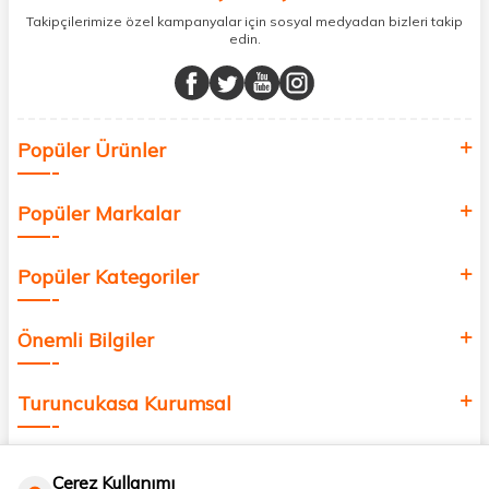
sunuyoruz.
Takipçilerimize özel kampanyalar için sosyal medyadan bizleri takip
edin.
Müşteri memnuniyetini ön planda tutarak, en kaliteli markaları sizlerle
buluşturuyor ve online alışveriş deneyiminizi en iyi hale getiriyoruz.
Sağlık, güzellik ve iyi yaşam için aradığınız her şey burada!
Siz de kendinizi yenilemek, sağlığınızı desteklemek ve güzelliğinize
Popüler Ürünler
değer katmak için bize katılın!
Popüler Markalar
Popüler Kategoriler
Önemli Bilgiler
Turuncukasa Kurumsal
Hızlı Erişim
Çerez Kullanımı