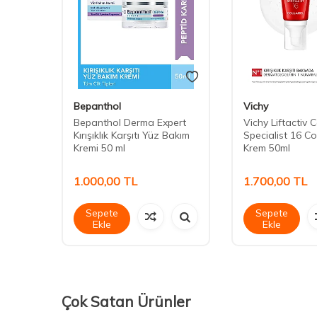
Bepanthol
Vichy
Bepanthol Derma Expert
Vichy Liftactiv 
g
Kırışıklık Karşıtı Yüz Bakım
Specialist 16 Col
Kremi 50 ml
Krem 50ml
1.000,00
TL
1.700,00
TL
Sepete
Sepete
Ekle
Ekle
Çok Satan Ürünler