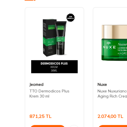
Jeomed
Nuxe
eme
TTO Dermodicos Plus
Nuxe Nuxuriance
ml
Krem 30 ml
Aging Rich Cre
871,25
TL
2.074,00
TL