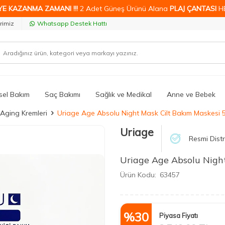
YE KAZANMA ZAMANI !!!
2 Adet Güneş Ürünü Alana
PLAJ ÇANTASI
H
rimiz
Whatsapp Destek Hattı
isel Bakım
Saç Bakımı
Sağlık ve Medikal
Anne ve Bebek
-Aging Kremleri
Uriage Age Absolu Night Mask Cilt Bakım Maskesi 
Uriage
Resmi Distr
Uriage Age Absolu Nigh
Ürün Kodu:
63457
%
30
Piyasa Fiyatı