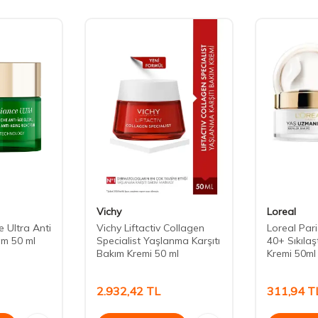
Vichy
Loreal
 Ultra Anti
Vichy Liftactiv Collagen
Loreal Par
am 50 ml
Specialist Yaşlanma Karşıtı
40+ Sıkılaş
Bakım Kremi 50 ml
Kremi 50ml
2.932,42
TL
311,94
T