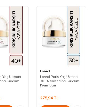
Loreal
Nuxe
is Yaş Uzmanı
Loreal Paris Yaş Uzmanı
Nuxe 
tırıcı Gündüz
30+ Nemlendirici Gündüz
Matlaş
Kremi 50ml
Sıkıla
40ml
L
275,94
TL
600,