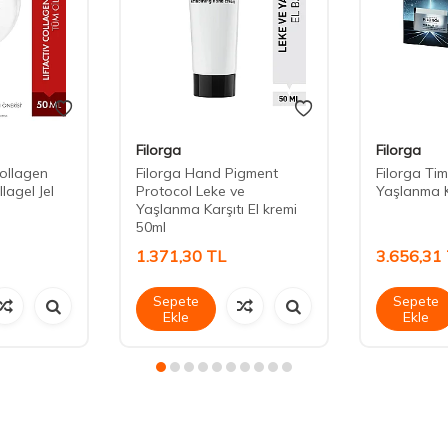
Filorga
Filorga
Collagen
Filorga Hand Pigment
Filorga Time
lagel Jel
Protocol Leke ve
Yaşlanma K
Yaşlanma Karşıtı El kremi
50ml
1.371,30
TL
3.656,31
Sepete
Sepete
Ekle
Ekle