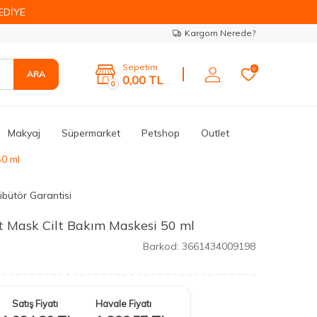
EDİYE
Kargom Nerede?
Sepetim
0
ARA
0,00
TL
0
Makyaj
Süpermarket
Petshop
Outlet
50 ml
ibütör Garantisi
t Mask Cilt Bakım Maskesi 50 ml
Barkod:
3661434009198
Satış Fiyatı
Havale Fiyatı