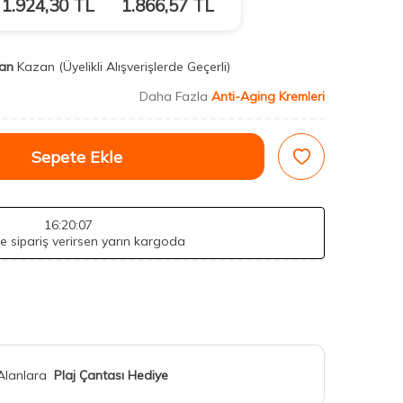
1.924,30
TL
1.866,57
TL
an
Kazan
(Üyelikli Alışverişlerde Geçerli)
Daha Fazla
Anti-Aging Kremleri
Sepete Ekle
16
:20
:05
de sipariş verirsen yarın kargoda
 Alanlara
Plaj Çantası Hediye