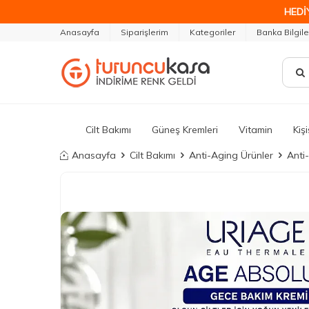
HEDİ
Anasayfa
Siparişlerim
Kategoriler
Banka Bilgile
Cilt Bakımı
Güneş Kremleri
Vitamin
Kiş
Anasayfa
Cilt Bakımı
Anti-Aging Ürünler
Anti