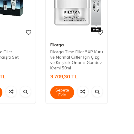
Filorga
Filorg
 Filler
Filorga Time Filler 5XP Kuru
Filorg
arşıtı Set
ve Normal Ciltler İçin Çizgi
Liftin
ve Kırışıklık Onarıcı Gündüz
Kremi 50ml
TL
3.709,30
TL
3.77
Sepete
Sep
Ekle
Ek