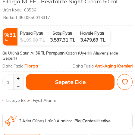
Filorga NCEF - Revitalize Night Cream 50 ml
Ürün Kodu:
63536
Barkod:
3540550018317
Piyasa Fiyatı
Satış Fiyatı
Havale Fiyatı
%
31
5.199,00
TL
3.587,31
TL
3.479,69
TL
İndirim
Bu Ürünü Satın Al
36 TL Parapuan
Kazan
(Üyelikli Alışverişlerde
Geçerli)
Filorga
Anti-Aging Kremleri
Daha Fazla
Daha Fazla
Sepete Ekle
Listeye Ekle
Fiyat Alarmı
2 Adet Güneş Ürünü Alanlara
Plaj Çantası Hediye