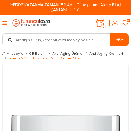
HEDİYE KAZANMA ZAMANI !!!
2 Adet Güneş Ürünü Alana
PLAJ
ÇANTASI
HEDİYE
0
0
ARA
Anasayfa
Cilt Bakımı
Anti-Aging Ürünler
Anti-Aging Kremleri
Filorga NCEF - Revitalize Night Cream 50 ml