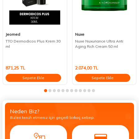
Jeomed
Nuxe
TTO Dermodicos Plus Krem 30
Nuxe Nuxuriance Ultra Anti
ml
Aging Rich Cream 50 ml
871,25
TL
2.074,00
TL
Sepete Ekle
Sepete Ekle
Neden Biz?
Bizleri tercih etmeniz için geçerli birkaç sebep.