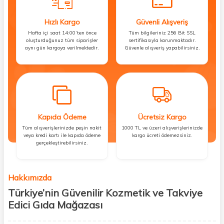
Hızlı Kargo
Güvenli Alışveriş
Hafta içi saat 14:00’ten önce
Tüm bilgileriniz 256 Bit SSL
oluşturduğunuz tüm siparişler
sertifikasıyla korunmaktadır.
aynı gün kargoya verilmektedir.
Güvenle alışveriş yapabilirsiniz.
Kapıda Ödeme
Ücretsiz Kargo
Tüm alışverişlerinizde peşin nakit
1000 TL ve üzeri alışverişlerinizde
veya kredi kartı ile kapıda ödeme
kargo ücreti ödemezsiniz.
gerçekleştirebilirsiniz.
Hakkımızda
Türkiye’nin Güvenilir Kozmetik ve Takviye
Edici Gıda Mağazası
Güzellik, sağlık ve iyi hissetmek herkesin hakkı! Biz de bu vizyonla, hem