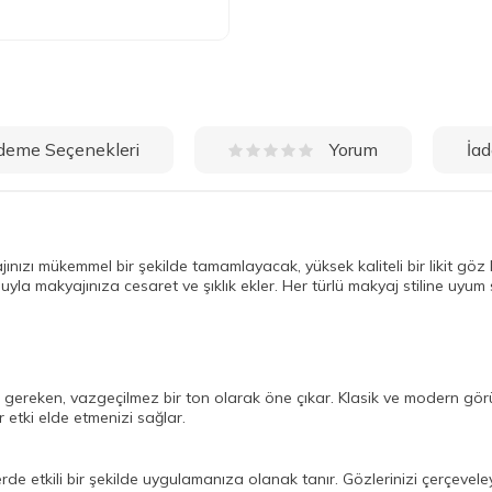
deme Seçenekleri
İad
Yorum
ınızı mükemmel bir şekilde tamamlayacak, yüksek kaliteli bir likit göz 
onuyla makyajınıza cesaret ve şıklık ekler. Her türlü makyaj stiline uy
gereken, vazgeçilmez bir ton olarak öne çıkar. Klasik ve modern görün
r etki elde etmenizi sağlar.
rde etkili bir şekilde uygulamanıza olanak tanır. Gözlerinizi çerçeveley