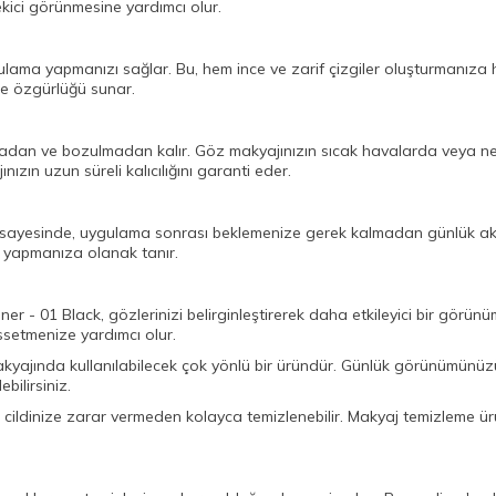
ekici görünmesine yardımcı olur.
gulama yapmanızı sağlar. Bu, hem ince ve zarif çizgiler oluşturmanız
rme özgürlüğü sunar.
adan ve bozulmadan kalır. Göz makyajınızın sıcak havalarda veya nem
ızın uzun süreli kalıcılığını garanti eder.
ü sayesinde, uygulama sonrası beklemenize gerek kalmadan günlük akti
 yapmanıza olanak tanır.
ner - 01 Black, gözlerinizi belirginleştirerek daha etkileyici bir görünü
issetmenize yardımcı olur.
kyajında kullanılabilecek çok yönlü bir üründür. Günlük görünümünüzü 
bilirsiniz.
dinize zarar vermeden kolayca temizlenebilir. Makyaj temizleme ürünleri