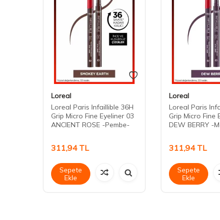
Loreal
Loreal
 5 ml
Loreal Paris Infaillible 36H
Loreal Paris Infa
Grip Micro Fine Eyeliner 03
Grip Micro Fine 
ANCIENT ROSE -Pembe-
DEW BERRY -M
311,94
TL
311,94
TL
Sepete
Sepete
Ekle
Ekle