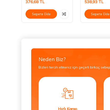
376,68
TL
538,93
TL
Sepete Ekle
Sepete Ekle
Neden Biz?
Bizleri tercih etmeniz için geçerli birkaç sebep
Hızlı Kargo