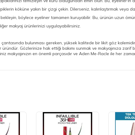
larınızı temizleyin ve kuru olduğundan emin olun. Bu, eyeliner'ın da
piklerin köküne yakın bir çizgi çekin. Dilerseniz, kalınlaştırmak veya da
bekleyin, böylece eyeliner tamamen kuruyabilir. Bu, ürünün uzun ömürl
ğer makyaj ürünlerinizi uygulayabilirsiniz.
 çantasında bulunması gereken, yüksek kalitede bir likit göz kalemidi
bir üründür. Gözlerinize hak ettiği bakımı sunmak ve makyajınıza zarif
iniz makyajınızın en önemli parçasıdır ve Aden Me-Racle ile her zaman