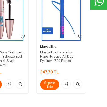
Maybelline
Maybe
 New York Lash
Maybelline New York
Maybe
 Yelpaze Etkili
Hyper Precise All Day
Hyper 
ıklı Siyah
Eyeliner- 720 Parrot
Eyelin
4 ml
L
347,70
TL
376,
Sepete
Sep
Ekle
Ek