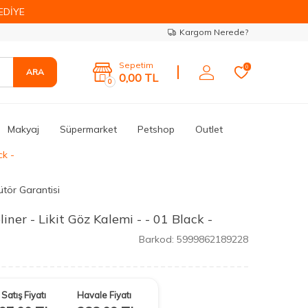
EDİYE
Kargom Nerede?
Sepetim
0
ARA
0,00
TL
0
Makyaj
Süpermarket
Petshop
Outlet
ck -
ütör Garantisi
ner - Likit Göz Kalemi - - 01 Black -
Barkod:
5999862189228
Satış Fiyatı
Havale Fiyatı