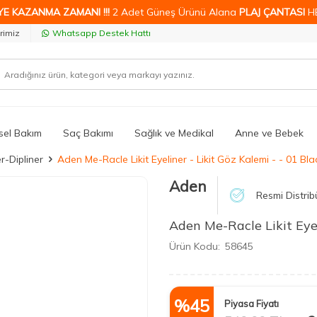
YE KAZANMA ZAMANI !!!
2 Adet Güneş Ürünü Alana
PLAJ ÇANTASI
H
rimiz
Whatsapp Destek Hattı
isel Bakım
Saç Bakımı
Sağlık ve Medikal
Anne ve Bebek
r-Dipliner
Aden Me-Racle Likit Eyeliner - Likit Göz Kalemi - - 01 Bla
Aden
Resmi Distrib
Aden Me-Racle Likit Eyeli
Ürün Kodu:
58645
%
45
Piyasa Fiyatı