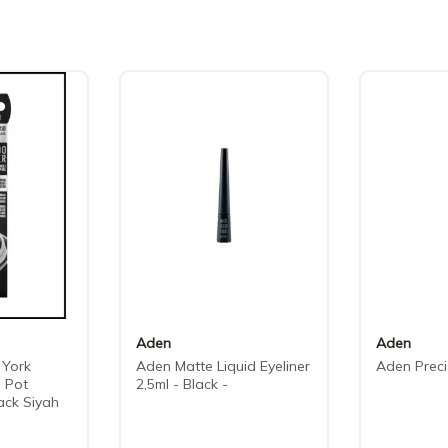
Aden
Aden
 York
Aden Matte Liquid Eyeliner
Aden Preci
l Pot
2,5ml - Black -
lack Siyah