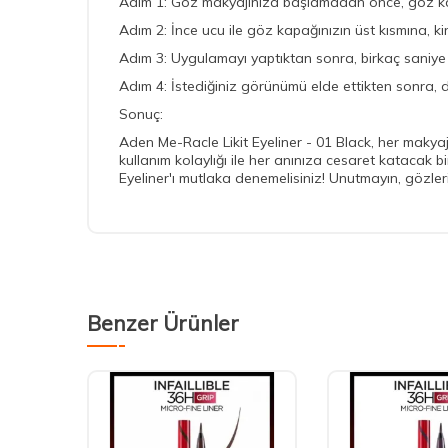
Adım 1: Göz makyajınıza başlamadan önce, göz kapak
Adım 2: İnce ucu ile göz kapağınızın üst kısmına, kir
Adım 3: Uygulamayı yaptıktan sonra, birkaç saniye 
Adım 4: İstediğiniz görünümü elde ettikten sonra, di
Sonuç:
Aden Me-Racle Likit Eyeliner - 01 Black, her makyaj
kullanım kolaylığı ile her anınıza cesaret katacak 
Eyeliner'ı mutlaka denemelisiniz! Unutmayın, gözler
Benzer Ürünler