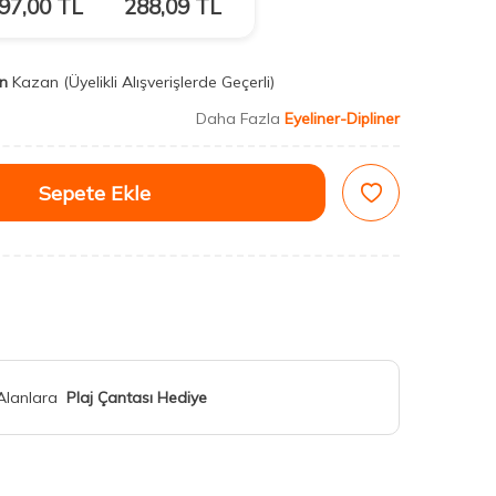
97,00
TL
288,09
TL
n
Kazan
(Üyelikli Alışverişlerde Geçerli)
Daha Fazla
Eyeliner-Dipliner
Sepete Ekle
 Alanlara
Plaj Çantası Hediye