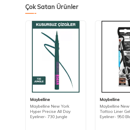
Çok Satan Ürünler
Maybelline
Maybelline
le 36H
Maybelline New York
Maybelline New
ner 03
Hyper Precise All Day
Tattoo Liner Ge
be-
Eyeliner- 730 Jungle
Eyeliner- 950 B