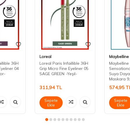
Loreal
Maybelline
illible 36H
Loreal Paris Infaillible 36H
Maybelline
Eyeliner 04
Grip Micro Fine Eyeliner 05
Sensational
or-
SAGE GREEN -Yeşil-
Suya Dayan
Maskara 9,
311,94
TL
574,95
T
Sepete
Sepete
Ekle
Ekle