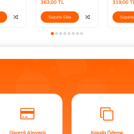
363,00
TL
319,00
T
Sepete Ekle
Sepete
.
Güvenli Alışveriş
Kapıda Ödeme