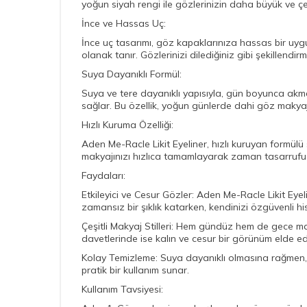
yoğun siyah rengi ile gözlerinizin daha büyük ve ç
İnce ve Hassas Uç:
İnce uç tasarımı, göz kapaklarınıza hassas bir uy
olanak tanır. Gözlerinizi dilediğiniz gibi şekillendi
Suya Dayanıklı Formül:
Suya ve tere dayanıklı yapısıyla, gün boyunca akm
sağlar. Bu özellik, yoğun günlerde dahi göz makyajın
Hızlı Kuruma Özelliği:
Aden Me-Racle Likit Eyeliner, hızlı kuruyan formül
makyajınızı hızlıca tamamlayarak zaman tasarrufu
Faydaları:
Etkileyici ve Cesur Gözler: Aden Me-Racle Likit Eyeli
zamansız bir şıklık katarken, kendinizi özgüvenli h
Çeşitli Makyaj Stilleri: Hem gündüz hem de gece ma
davetlerinde ise kalın ve cesur bir görünüm elde ede
Kolay Temizleme: Suya dayanıklı olmasına rağmen, cil
pratik bir kullanım sunar.
Kullanım Tavsiyesi: