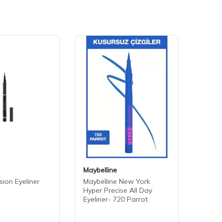
Maybelline
Maybe
sion Eyeliner
Maybelline New York
Maybe
Hyper Precise All Day
Sensat
Eyeliner- 720 Parrot
Suya 
Maska