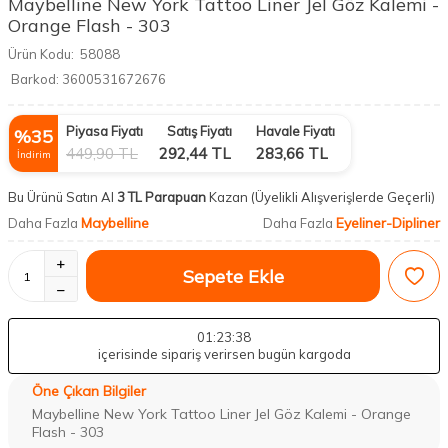
Maybelline New York Tattoo Liner Jel Göz Kalemi -
Orange Flash - 303
Ürün Kodu:
58088
Barkod:
3600531672676
Piyasa Fiyatı
Satış Fiyatı
Havale Fiyatı
%
35
449,90
TL
292,44
TL
283,66
TL
İndirim
Bu Ürünü Satın Al
3 TL Parapuan
Kazan
(Üyelikli Alışverişlerde Geçerli)
Maybelline
Eyeliner-Dipliner
Daha Fazla
Daha Fazla
Sepete Ekle
01
:23
:37
içerisinde sipariş verirsen bugün kargoda
Öne Çıkan Bilgiler
Maybelline New York Tattoo Liner Jel Göz Kalemi - Orange
Flash - 303