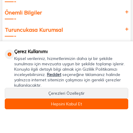
Önemli Bilgiler
Turuncukasa Kurumsal
Hızlı Erişim
Çerez Kullanımı
Kişisel verileriniz, hizmetlerimizin daha iyi bir şekilde
Uygulamalarımız
sunulması için mevzuata uygun bir şekilde toplanıp işlenir.
Konuyla ilgili detaylı bilgi almak için Gizlilik Politikamızı
inceleyebilirsiniz.
Reddet
seçeneğine tıklamanız halinde
yalnızca internet sitemizin çalışması için gerekli çerezler
Adres & İletişim
kullanılacaktır.
Çerezleri Özelleştir
Hepsini Kabul Et
T
-Soft
E-Ticaret
Sistemleriyle Hazırlanmıştır.