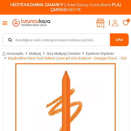
HEDİYE KAZANMA ZAMANI !!!
2 Adet Güneş Ürünü Alana
PLAJ
ÇANTASI
HEDİYE
0
0
ARA
Anasayfa
Makyaj
Göz Makyaj Ürünleri
Eyeliner-Dipliner
Maybelline New York Tattoo Liner Jel Göz Kalemi - Orange Flash - 303