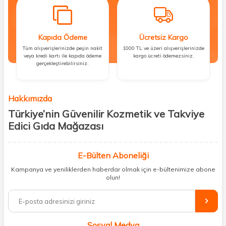
Kapıda Ödeme
Ücretsiz Kargo
Tüm alışverişlerinizde peşin nakit
1000 TL ve üzeri alışverişlerinizde
veya kredi kartı ile kapıda ödeme
kargo ücreti ödemezsiniz.
gerçekleştirebilirsiniz.
Hakkımızda
Türkiye’nin Güvenilir Kozmetik ve Takviye
Edici Gıda Mağazası
Güzellik, sağlık ve iyi hissetmek herkesin hakkı! Biz de bu vizyonla, hem
kişisel bakım hem de takviye edici gıda ürünlerini sizlerle
E-Bülten Aboneliği
buluşturuyoruz. Artık mağaza mağaza dolaşmanıza gerek yok;
Kampanya ve yeniliklerden haberdar olmak için e-bültenimize abone
ihtiyacınız olan her şeyi tek bir çatı altında topluyor ve kapınıza kadar
olun!
güvenle ulaştırıyoruz.
%100 orijinal kozmetik ve sağlık ürünleriyle güzelliğinizi tamamlayabilir,
vücudunuzu desteklemek için güvenilir takviye edici gıdalara
ulaşabilirsiniz. Cilt bakımından saç bakımına, makyajdan vitamin ve
Sosyal Medya