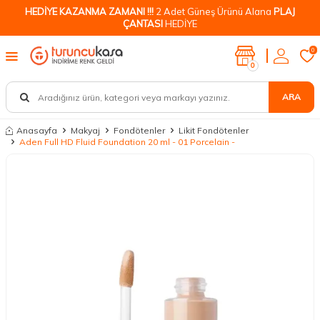
HEDİYE KAZANMA ZAMANI !!!
2 Adet Güneş Ürünü Alana
PLAJ
ÇANTASI
HEDİYE
0
0
ARA
Anasayfa
Makyaj
Fondötenler
Likit Fondötenler
Aden Full HD Fluid Foundation 20 ml - 01 Porcelain -