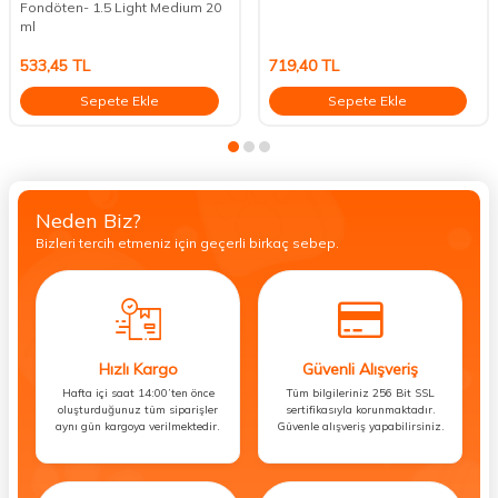
Fondöten- 1.5 Light Medium 20
ml
533,45
TL
719,40
TL
Sepete Ekle
Sepete Ekle
Neden Biz?
Bizleri tercih etmeniz için geçerli birkaç sebep.
Hızlı Kargo
Güvenli Alışveriş
Hafta içi saat 14:00’ten önce
Tüm bilgileriniz 256 Bit SSL
oluşturduğunuz tüm siparişler
sertifikasıyla korunmaktadır.
aynı gün kargoya verilmektedir.
Güvenle alışveriş yapabilirsiniz.