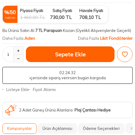
Piyasa Fiyatı
Satış Fiyatı
Havale Fiyatı
%
50
1.460,00
TL
730,00
TL
708,10
TL
İndirim
Bu Ürünü Satın Al
7 TL Parapuan
Kazan
(Üyelikli Alışverişlerde Geçerli)
Aden
Likit Fondötenler
Daha Fazla
Daha Fazla
Sepete Ekle
02
:24
:31
içerisinde sipariş verirsen bugün kargoda
Listeye Ekle
Fiyat Alarmı
2 Adet Güneş Ürünü Alanlara
Plaj Çantası Hediye
Kampanyalar
Ürün Açıklaması
Ödeme Seçenekleri