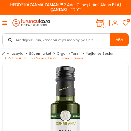
HEDİYE KAZANMA ZAMANI !!!
2 Adet Güneş Ürünü Alana
PLAJ
ÇANTASI
HEDİYE
0
0
ARA
Anasayfa
Süpermarket
Organik Tarım
Yağlar ve Soslar
Zühre Ana Elma Sirkesi Doğal Fermantasyon