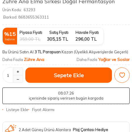
Zühre Ana Elma Sirkesi Doğal Fermantasyon
Ürün Kodu:
63293
Barkod:
8683655363311
Piyasa Fiyatı
Satış Fiyatı
Havale Fiyatı
%
15
359,00
TL
305,15
TL
296,00
TL
İndirim
Bu Ürünü Satın Al
3 TL Parapuan
Kazan
(Üyelikli Alışverişlerde Geçerli)
Zühre Ana
Yağlar ve Soslar
Daha Fazla
Daha Fazla
Sepete Ekle
08
:07
:26
içerisinde sipariş verirsen bugün kargoda
Listeye Ekle
Fiyat Alarmı
2 Adet Güneş Ürünü Alanlara
Plaj Çantası Hediye