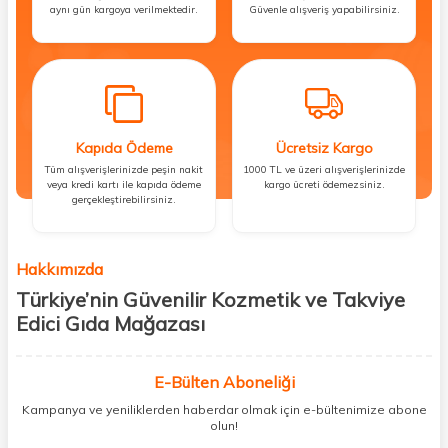
aynı gün kargoya verilmektedir.
Güvenle alışveriş yapabilirsiniz.
Kapıda Ödeme
Ücretsiz Kargo
Tüm alışverişlerinizde peşin nakit
1000 TL ve üzeri alışverişlerinizde
veya kredi kartı ile kapıda ödeme
kargo ücreti ödemezsiniz.
gerçekleştirebilirsiniz.
Hakkımızda
Türkiye’nin Güvenilir Kozmetik ve Takviye
Edici Gıda Mağazası
Güzellik, sağlık ve iyi hissetmek herkesin hakkı! Biz de bu vizyonla, hem
kişisel bakım hem de takviye edici gıda ürünlerini sizlerle
E-Bülten Aboneliği
buluşturuyoruz. Artık mağaza mağaza dolaşmanıza gerek yok;
Kampanya ve yeniliklerden haberdar olmak için e-bültenimize abone
ihtiyacınız olan her şeyi tek bir çatı altında topluyor ve kapınıza kadar
olun!
güvenle ulaştırıyoruz.