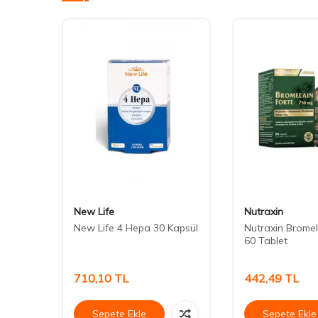
New Life
Nutraxin
u Yağı
New Life 4 Hepa 30 Kapsül
Nutraxin Bromel
60 Tablet
710,10
TL
442,49
TL
Sepete Ekle
Sepete Ekle