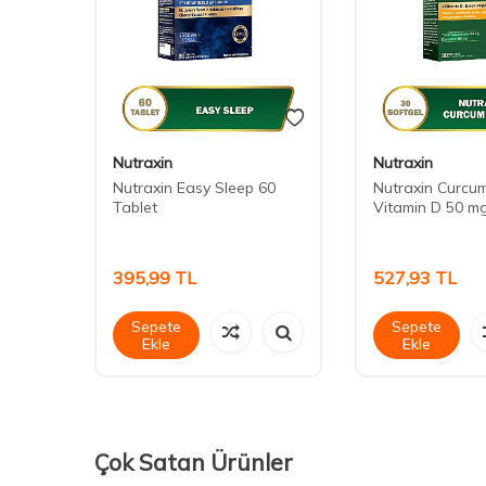
Nutraxin
Nutraxin
Nutraxin Easy Sleep 60
Nutraxin Curcum
 600
Tablet
Vitamin D 50 m
395,99
TL
527,93
TL
Sepete
Sepete
Ekle
Ekle
Çok Satan Ürünler