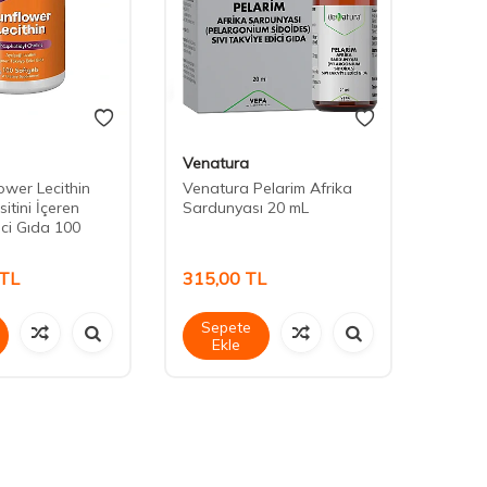
Venatura
LeeRo
wer Lecithin
Venatura Pelarim Afrika
Leero
sitini İçeren
Sardunyası 20 mL
Table
ici Gıda 100
TL
315,00
TL
990,
Sepete
Sep
Ekle
Ek