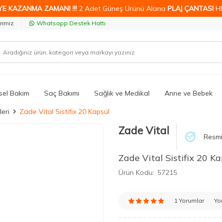
YE KAZANMA ZAMANI !!!
2 Adet Güneş Ürünü Alana
PLAJ ÇANTASI
H
rimiz
Whatsapp Destek Hattı
isel Bakım
Saç Bakımı
Sağlık ve Medikal
Anne ve Bebek
leri
Zade Vital Sistifix 20 Kapsül
Zade Vital
Resmi
Zade Vital Sistifix 20 Ka
Ürün Kodu:
57215
1 Yorumlar
Yo