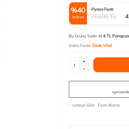
%
40
Piyasa Fiyatı
703,00
TL
4
İndirim
Bu Ürünü Satın Al
4 TL Parapua
Daha Fazla
Zade Vital
içerisin
Listeye Ekle
Fiyat Alarmı