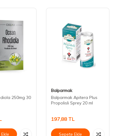
Balparmak
Tabil
diola 250mg 30
Balparmak Apitera Plus
LifeX
Propolisli Sprey 20 ml
L
197,88
TL
654,
 Ekle
Sepete Ekle
Se