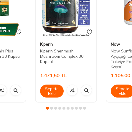
Kiperin
Now
in Plus
Kiperin Shenmush
Now Sunflo
g 30 Kapsül
Mushroom Complex 30
Ayçiçeği Le
Kapsül
Takviye Ed
Kapsül
1.471,50
TL
1.105,00
Sepete
Sepete
Ekle
Ekle