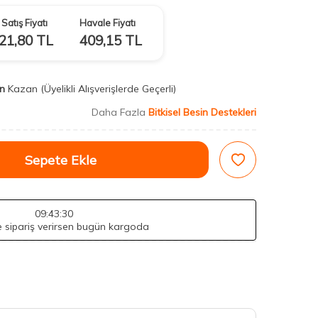
Satış Fiyatı
Havale Fiyatı
21,80
TL
409,15
TL
n
Kazan
(Üyelikli Alışverişlerde Geçerli)
Daha Fazla
Bitkisel Besin Destekleri
Sepete Ekle
09
:43
:28
de sipariş verirsen bugün kargoda