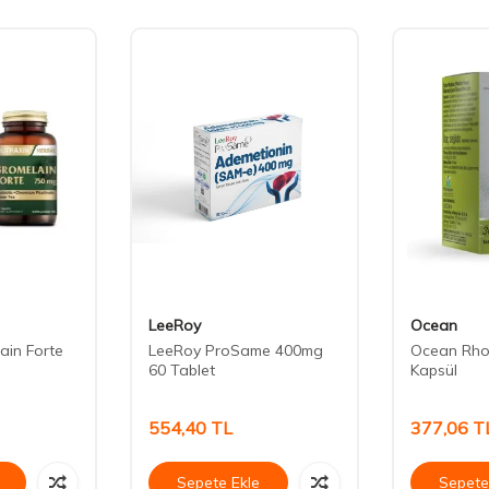
LeeRoy
Ocean
ain Forte
LeeRoy ProSame 400mg
Ocean Rho
60 Tablet
Kapsül
554,40
TL
377,06
T
Sepete Ekle
Sepete