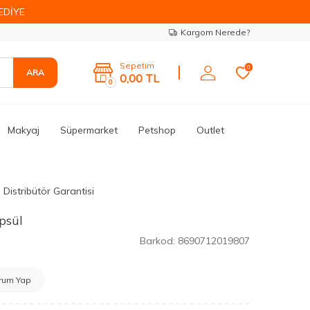
EDİYE
Kargom Nerede?
Sepetim
0
ARA
0,00
TL
0
Makyaj
Süpermarket
Petshop
Outlet
 Distribütör Garantisi
psül
Barkod:
8690712019807
rum Yap